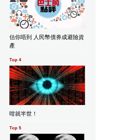
估你唔到 人民幣債券成避險資
產
Top 4
咁就半世！
Top 5