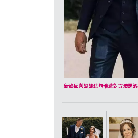
新娘因與嫂嫂結怨慘遭對方潑黑漆