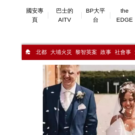
國安專
巴士的
BP大平
the
頁
AITV
台
EDGE
北都
大埔火災
黎智英案
政事
社會事