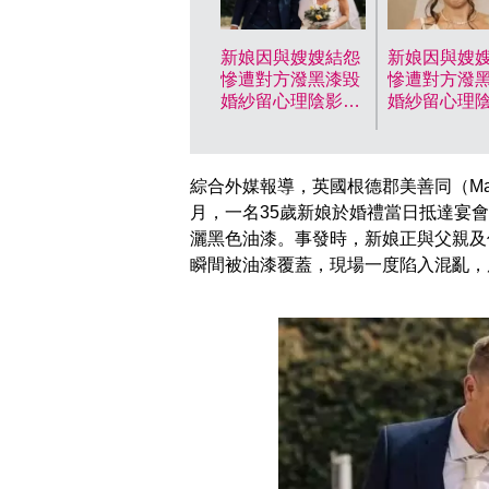
新娘因與嫂嫂結怨
新娘因與嫂
慘遭對方潑黑漆毀
慘遭對方潑
婚紗留心理陰影。
婚紗留心理
網上圖片
網上圖片
綜合外媒報導，英國根德郡美善同（Maid
月，一名35歲新娘於婚禮當日抵達宴
灑黑色油漆。事發時，新娘正與父親及
瞬間被油漆覆蓋，現場一度陷入混亂，