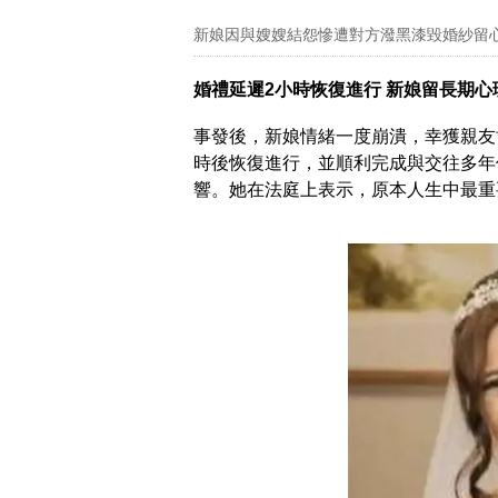
新娘因與嫂嫂結怨慘遭對方潑黑漆毀婚紗留
婚禮延遲2小時恢復進行 新娘留長期心
事發後，新娘情緒一度崩潰，幸獲親友
時後恢復進行，並順利完成與交往多年
響。她在法庭上表示，原本人生中最重