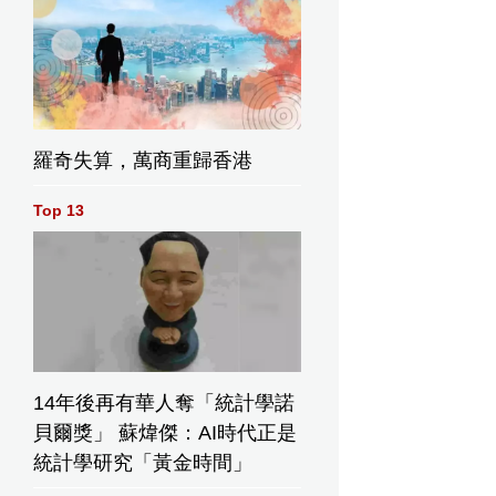
羅奇失算，萬商重歸香港
Top 13
14年後再有華人奪「統計學諾
貝爾獎」 蘇煒傑：AI時代正是
統計學研究「黃金時間」