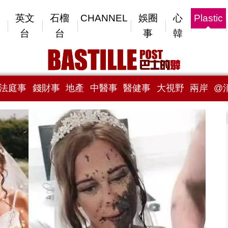
英文
石榴
CHANNEL
娛圈
心
Plastic
台
台
事
韓
法庭事
錢財事
地產
中醫事
醫健事
大視野
兩岸
@