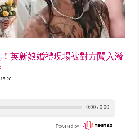
仇！英新娘婚禮現場被對方闖入潑
影
15:20