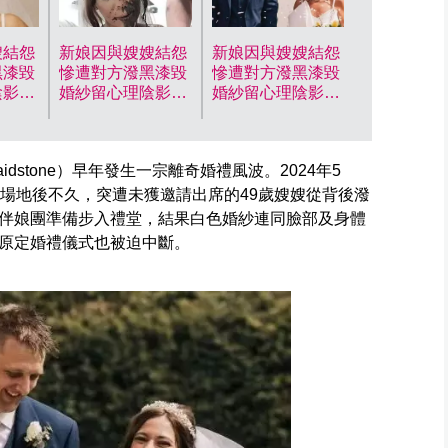
嫂結怨
新娘因與嫂嫂結怨
新娘因與嫂嫂結怨
黑漆毀
慘遭對方潑黑漆毀
慘遭對方潑黑漆毀
陰影。
婚紗留心理陰影。
婚紗留心理陰影。
網上圖片
網上圖片
stone）早年發生一宗離奇婚禮風波。2024年5
會場地後不久，突遭未獲邀請出席的49歲嫂嫂從背後潑
伴娘團準備步入禮堂，結果白色婚紗連同臉部及身體
原定婚禮儀式也被迫中斷。