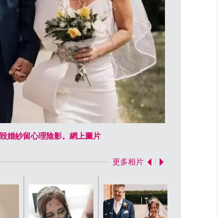
毀婚紗留心理陰影。網上圖片
新娘因與嫂嫂
更多相片