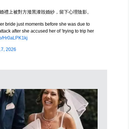
婚禮上被對方潑黑漆毀婚紗，留下心理陰影。
ver bride just moments before she was due to
tack after she accused her of 'trying to trip her
.co/Hr0aLPK1kj
17, 2026