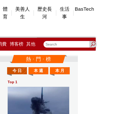
體
美善人
歷史長
生活
BasTech
育
生
河
事
消費
博客榜
其他
熱 · 門 · 榜
今 日
本 週
本 月
Top 1