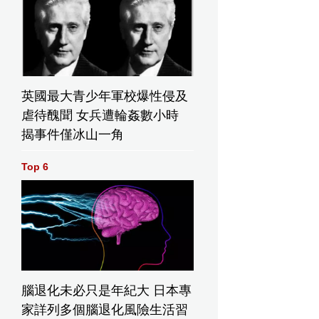
英國最大青少年軍校爆性侵及
虐待醜聞 女兵遭輪姦數小時
揭事件僅冰山一角
Top 6
結怨慘遭對方潑黑漆毀婚紗留心理陰影。網上圖片
腦退化未必只是年紀大 日本專
家詳列多個腦退化風險生活習