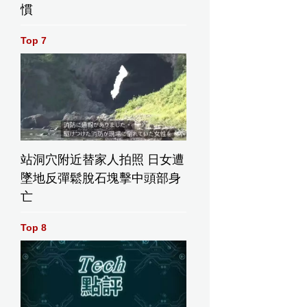
慣
Top 7
站洞穴附近替家人拍照 日女遭
墜地反彈鬆脫石塊擊中頭部身
亡
Top 8