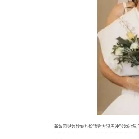
新娘因與嫂嫂結怨慘遭對方潑黑漆毀婚紗留