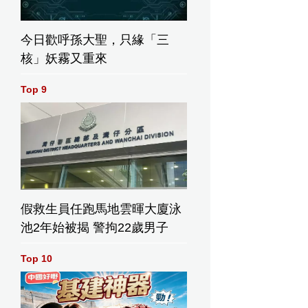
今日歡呼孫大聖，只緣「三
核」妖霧又重來
Top 9
假救生員任跑馬地雲暉大廈泳
池2年始被揭 警拘22歲男子
Top 10