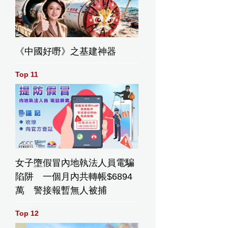
《中國好嘢》之基建神器
Top 11
女子墮假冒內地執法人員電騙
陷阱 一個月內共轉帳$6894
萬 警接報暫無人被捕
Top 12