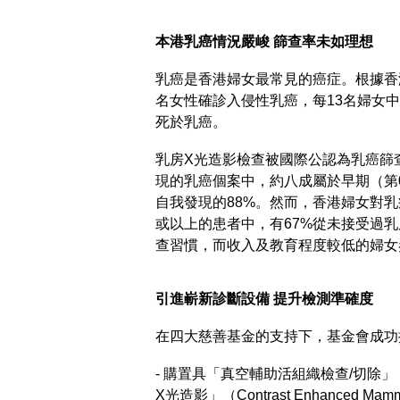
本港乳癌情況嚴峻 篩查率未如理想
乳癌是香港婦女最常見的癌症。根據香港
名女性確診入侵性乳癌，每13名婦女中
死於乳癌。
乳房X光造影檢查被國際公認為乳癌篩
現的乳癌個案中，約八成屬於早期（第0
自我發現的88%。然而，香港婦女對
或以上的患者中，有67%從未接受過
查習慣，而收入及教育程度較低的婦女
引進嶄新診斷設備 提升檢測準確度
在四大慈善基金的支持下，基金會成功
- 購置具「真空輔助活組織檢查/切除」（Vac
X光造影」（Contrast Enhanced 