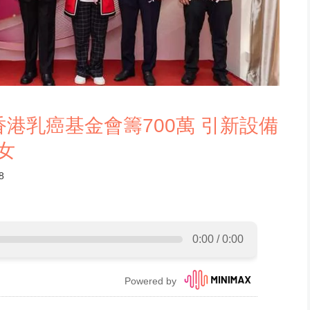
香港乳癌基金會籌700萬 引新設備
女
8