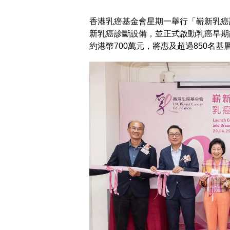
香港乳癌基金會星期一舉行「嶄新乳癌
新乳癌診斷設備，並正式啟動乳癌早期
約港幣700萬元，將惠及超過850名基