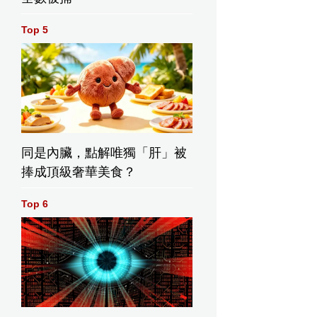
Top 5
同是內臟，點解唯獨「肝」被
捧成頂級奢華美食？
Top 6