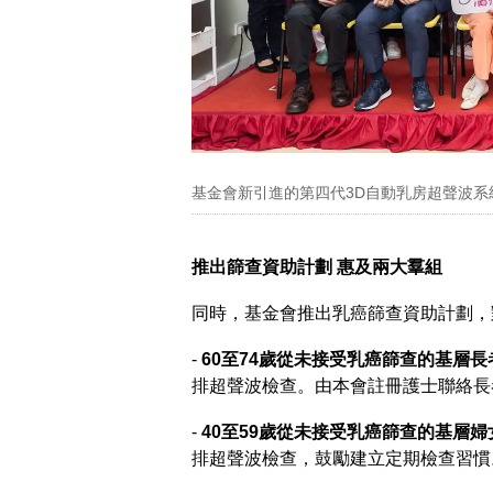
基金會新引進的第四代3D自動乳房超聲波系統
推出篩查資助計劃 惠及兩大羣組
同時，基金會推出乳癌篩查資助計劃，
-
60至74歲從未接受乳癌篩查的基層長
排超聲波檢查。由本會註冊護士聯絡長
-
40至59歲從未接受乳癌篩查的基層婦
排超聲波檢查，鼓勵建立定期檢查習慣