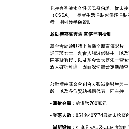
凡持有香港永久性居民身份證、從未接
（CSSA）、長者生活津貼或傷殘津
者，則可獲半額資助。
啟動禮嘉賓雲集 宣傳早期檢測
基金會於啟動禮上首播全新宣傳影片，
譚玉瑛女士、創會人張淑儀醫生，以及
陳英凝教授，以及基金會大使朱千雪女
親人確診乳癌，因而深切體會定期篩查
啟動禮由基金會創會人張淑儀醫生與主
齡，以及多位資助機構代表一同主持，
-
籌款金額
：約港幣700萬元
-
受惠人數
：854名40至74歲從未檢
-
嶄新設備
：引進具VAB及CEM功能