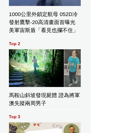
1000公里外鎖定航母 052D冷
發射鷹擊-20高清畫面首曝光
美軍宙斯盾「看見也攔不住」
Top 2
馬鞍山斜坡發現屍體 證為將軍
澳失蹤兩周男子
Top 3