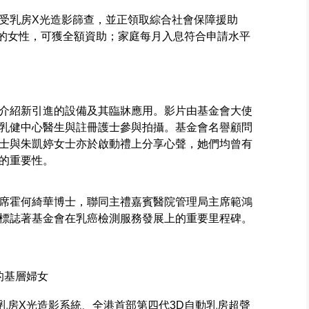
受乳房X光造影篩查，並正領取綜合社會保障援助
貼的女性，可獲全額資助；家庭每月入息符合申請水平
介紹新引進的設備及其臨牀應用。影片由基金會大使
乳健中心醫生與註冊護士參與拍攝。基金會名譽顧問
士與朱凱婷女士亦於啟動禮上分享心聲，她們均曾有
的重要性。
席霍何綺華博士，聯同主禮嘉賓醫院管理局主席範鴻
標誌著基金會在乳癌檢測服務發展上的重要里程碑。
查的基層婦女
的乳房X光造影系統、全港首部第四代3D自動乳房超聲