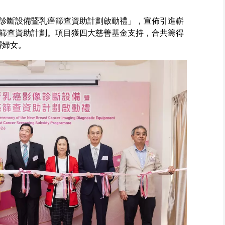
診斷設備暨乳癌篩查資助計劃啟動禮」，宣佈引進嶄
篩查資助計劃。項目獲四大慈善基金支持，合共籌得
層婦女。