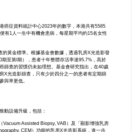
癌症資料統計中心2023年的數字，本港共有5585
便有1人一生中有機會患病，每星期平均約15名女性
查的黃金標準。根據基金會數據，透過乳房X光造影發
期至第I期），患者十年整體存活率達95.7%，高於
乳癌篩查的習慣仍未如理想。基金會研究指出，在40歲
乳房X光造影篩查，只有少於四分之一的患者有定期篩
參與率更低。
推動設備升級，包括：
uum Assisted Biopsy, VAB）及「顯影增強乳房
Mammography, CEM）功能的乳房X光造影系統，進一步