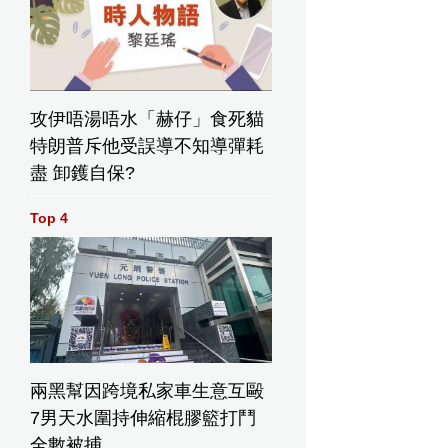
攻伊唔湯唔水「赫仔」食死貓
特朗普斥他受誤導不知導彈耗
盡 卸鑊自保?
Top 4
兩黑幫因跨境私家車生意互毆
7男天水圍持伸縮棍膠籃打鬥
全數被捕