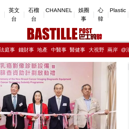
英文
石榴
CHANNEL
娛圈
心
Plastic
台
台
事
韓
法庭事
錢財事
地產
中醫事
醫健事
大視野
兩岸
@