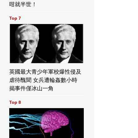
咁就半世！
Top 7
英國最大青少年軍校爆性侵及
虐待醜聞 女兵遭輪姦數小時
揭事件僅冰山一角
Top 8