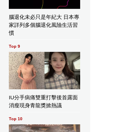
腦退化未必只是年紀大 日本專
家詳列多個腦退化風險生活習
慣
Top 9
IU分手病痛雙重打擊後首露面
消瘦現身青龍獎掀熱議
Top 10