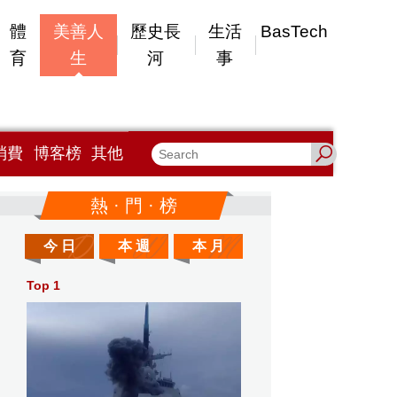
體
美善人
歷史長
生活
BasTech
育
生
河
事
消費
博客榜
其他
熱 · 門 · 榜
今 日
本 週
本 月
Top 1