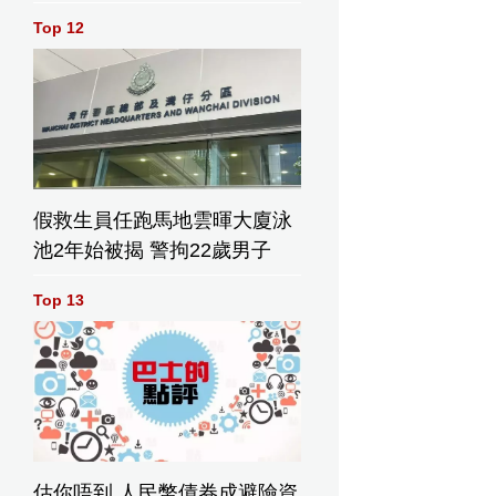
Top 12
假救生員任跑馬地雲暉大廈泳
池2年始被揭 警拘22歲男子
Top 13
估你唔到 人民幣債券成避險資