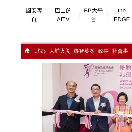
國安專
巴士的
BP大平
the
頁
AITV
台
EDGE
北都
大埔火災
黎智英案
政事
社會事