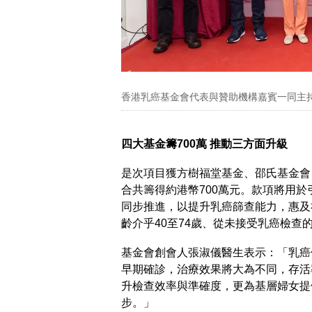
香港乳癌基金會代表與贊助機構嘉賓一同主
四大基金籌700萬 推動三方面升級
是次項目獲方樹福堂基金、邵氏基金會
合共籌得約港幣700萬元。款項將用
同步推進，以提升乳癌篩查能力，惠及
齡介乎40至74歲、從未接受乳癌檢
基金會創會人張淑儀醫生表示：「乳癌
早期確診，治療效果將大為不同，存活
升檢查效率與準確度，更為基層婦女提
步。」