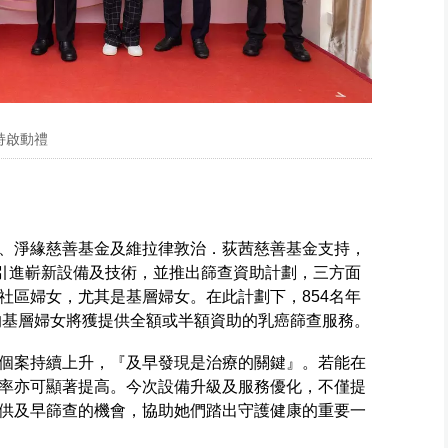
持啟動禮
、淨緣慈善基金及維拉律敦治．荻茜慈善基金支持，
於引進嶄新設備及技術，並推出篩查資助計劃，三方面
社區婦女，尤其是基層婦女。在此計劃下，854名年
查的基層婦女將獲提供全額或半額資助的乳癌篩查服務。
個案持續上升，『及早發現是治療的關鍵』。若能在
率亦可顯著提高。今次設備升級及服務優化，不僅提
供及早篩查的機會，協助她們踏出守護健康的重要一