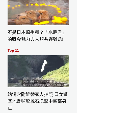
不是日本原生種？「水豚君」
的吸金魅力與人類共存難題!
Top 11
站洞穴附近替家人拍照 日女遭
墜地反彈鬆脫石塊擊中頭部身
亡