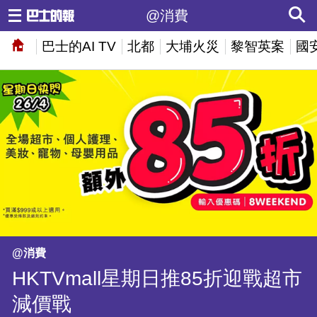
@消費
巴士的AI TV
北都
大埔火災
黎智英案
國
@消費
HKTVmall星期日推85折迎戰超市
減價戰