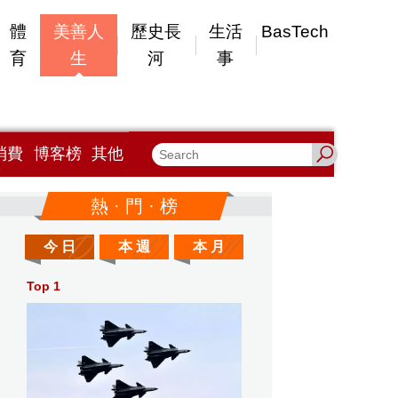
體
美善人
歷史長
生活
BasTech
育
生
河
事
消費
博客榜
其他
熱 · 門 · 榜
今 日
本 週
本 月
Top 1