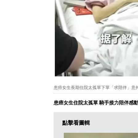
患癌女生長期住院太孤單下單「求陪伴」意
患癌女生住院太孤單 騎手接力陪伴感
點擊看圖輯