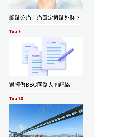
腳趾公痛：痛風定拇趾外翻？
Top 9
期住院
患癌女生長期住院
「求陪
太孤單下單「求陪
外賣騎
伴」意外獲外賣騎
自發探
手及陌生人自發探
人。影
病成臨時家人。影
選擇做BBC同路人的記協
片截圖
Top 10