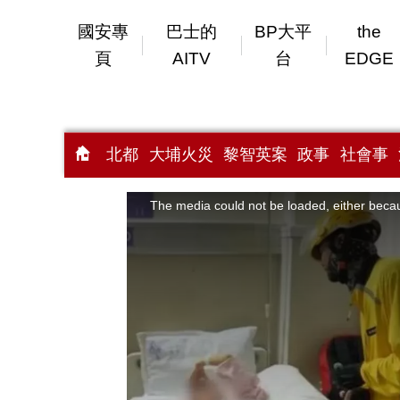
國安專
巴士的
BP大平
the
頁
AITV
台
EDGE
北都
大埔火災
黎智英案
政事
社會事
This
is
a
The media could not be loaded, either becau
modal
window.