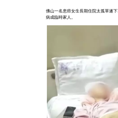
佛山一名患癌女生長期住院太孤單遂下
病成臨時家人。