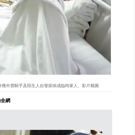
外獲外賣騎手及陌生人自發探病成臨時家人。影片截圖
動全網