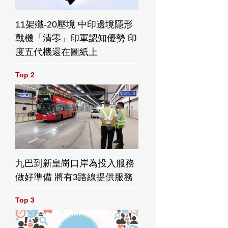
11架殲-20壓境 中印邊境隱形
戰機「清零」印軍認知優勢 印
度五代機還在圖紙上
Top 2
九巴到新皇崗口岸為投入服務
做好準備 將有3路線提供服務
Top 3