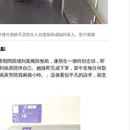
外獲外賣騎手及陌生人自發探病成臨時家人。影片截圖
起點
治療期間因感到孤獨與無助，遂萌生一個特別念頭，即
到病房陪伴自己。她隨即完成下單，當中並無任何取
病床旁陪我兩個小時。」這個看似平凡的請求，卻意