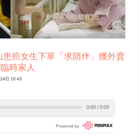
山患癌女生下單「求陪伴」獲外賣
當臨時家人
4日 10:43