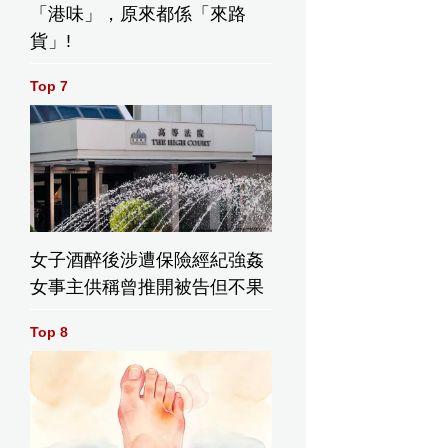
「港味」，原來都係「來路
貨」!
Top 7
女子酒醉後涉遭保險經紀強姦
女事主供稱曾推開被告但不果
Top 8
住院太孤單下單「求陪伴」意外獲外賣騎手及陌生人自發探病成
圖