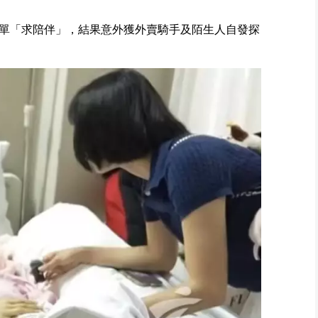
單「求陪伴」，結果意外獲外賣騎手及陌生人自發探