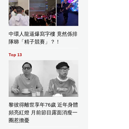
中環人龍逼爆寫字樓 竟然係排
隊睇「精子競賽」？！
Top 13
黎彼得離世享年76歲 近年身體
頻亮紅燈 月前節目露面消瘦一
圈惹擔憂