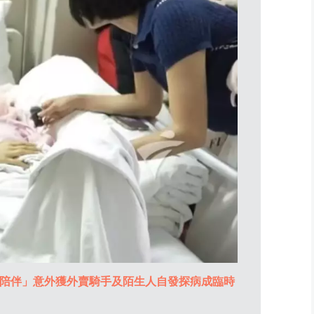
陪伴」意外獲外賣騎手及陌生人自發探病成臨時
患癌女生長期
家人。影片截