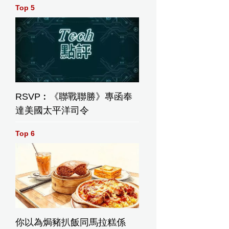
Top 5
RSVP︰《聯戰聯勝》專函奉
達美國太平洋司令
Top 6
你以為焗豬扒飯同馬拉糕係