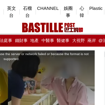
英文
石榴
CHANNEL
娛圈
心
Plastic
台
台
事
韓
法庭事
錢財事
地產
中醫事
醫健事
大視野
兩岸
@
se the server or network failed or because the format is not
supported.