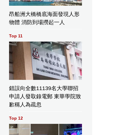
昂船洲大橋橋底海面發現人形
物體 消防到場撈起一人
Top 11
錯誤向全數11139名大學聯招
申請人發取錄電郵 東華學院致
歉稱人為疏忽
Top 12