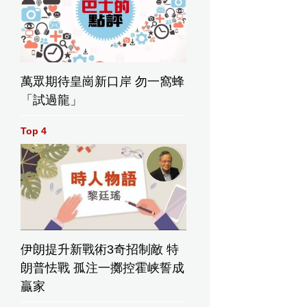
萬眾期待皇崗新口岸 勿一窩蜂
「試過龍」
Top 4
伊朗提升新戰術3奇招制敵 特
朗普怯戰 孤注一擲控霍峡誓成
贏家