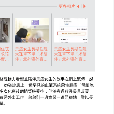
更多相片
期住院
患癌女生長期住院
患癌女生長期住院
患癌女生長
「求陪
太孤單下單「求陪
太孤單下單「求陪
太孤單下單
外賣騎
伴」意外獲外賣騎
伴」意外獲外賣騎
伴」意外獲
自發探
手及陌生人自發探
手及陌生人自發探
手及陌生人
人。影
病成臨時家人。影
病成臨時家人。影
病成臨時家
片截圖
片截圖
片截圖
醫院接力看望並陪伴患癌女生的故事在網上流傳，感
黎，她確診患上一種罕見的血液系統惡性腫瘤「母細胞
多次化療後病情暫時受控，但治療過程漫長且反覆，
費需外出工作，弟弟則一邊實習一邊照顧她，難以長
單。