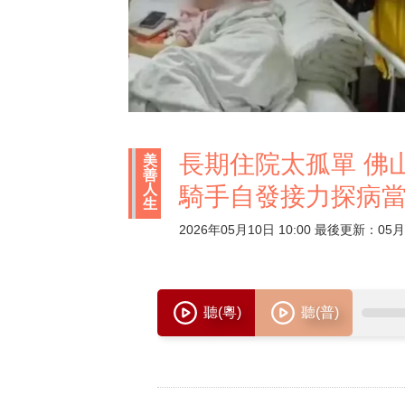
長期住院太孤單 佛
美
善
人
騎手自發接力探病
生
2026年05月10日 10:00 最後更新：05月1