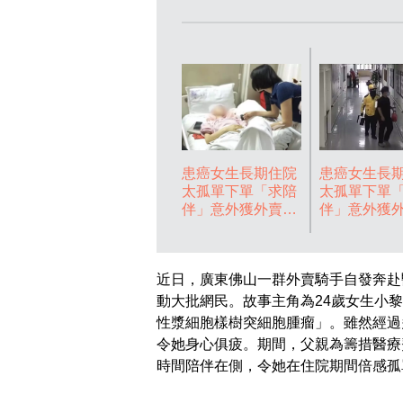
患癌女生長期住院
患癌女生長
太孤單下單「求陪
太孤單下單
伴」意外獲外賣騎
伴」意外獲
手及陌生人自發探
手及陌生人
病成臨時家人。影
病成臨時家
片截圖
片截圖
近日，廣東佛山一群外賣騎手自發奔赴
動大批網民。故事主角為24歲女生小
性漿細胞樣樹突細胞腫瘤」。雖然經過
令她身心俱疲。期間，父親為籌措醫療
時間陪伴在側，令她在住院期間倍感孤