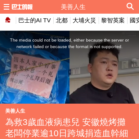
美善人生
巴士的AI TV
北都
大埔火災
黎智英案
國
This
is
a
The media could not be loaded, either because the server or
modal
window.
network failed or because the format is not supported.
美善人生
為救3歲血液病患兒 安徽燒烤攤
老闆停業逾10日跨城捐造血幹細