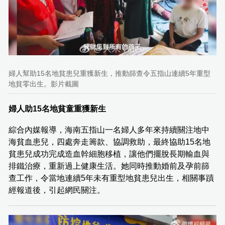
婦人幫助15名地貧患兒重獲新生，推動篩查令五指山連續5年重型
地貧零出生。影片截圖
婦人助15名地貧童重獲新生
綜合內媒報導，海南五指山一名婦人多年來持續關注地中
海貧血患兒，四處奔走籌款、協調救助，最終協助15名地
貧患兒成功完成造血幹細胞移植，讓他們擺脫長期輸血與
排鐵治療，重新過上健康生活。她同時推動婚前及孕前篩
查工作，令當地連續5年未有重型地貧患兒出生，相關事蹟
經報道後，引起網民關注。