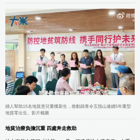
婦人幫助15名地貧患兒重獲新生，推動篩查令五指山連續5年重型
地貧零出生。影片截圖
地貧治療負擔沉重 四處奔走救助