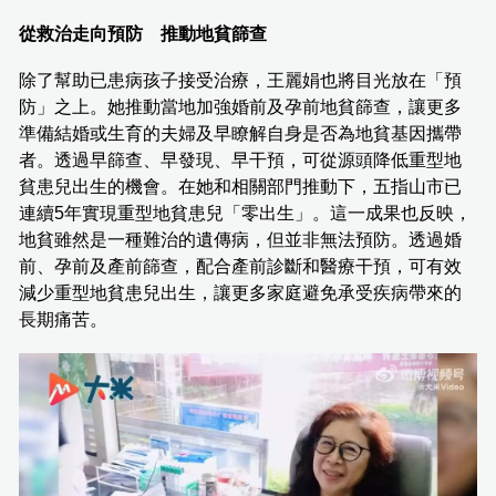
從救治走向預防 推動地貧篩查
除了幫助已患病孩子接受治療，王麗娟也將目光放在「預
防」之上。她推動當地加強婚前及孕前地貧篩查，讓更多
準備結婚或生育的夫婦及早瞭解自身是否為地貧基因攜帶
者。透過早篩查、早發現、早干預，可從源頭降低重型地
貧患兒出生的機會。在她和相關部門推動下，五指山市已
連續5年實現重型地貧患兒「零出生」。這一成果也反映，
地貧雖然是一種難治的遺傳病，但並非無法預防。透過婚
前、孕前及產前篩查，配合產前診斷和醫療干預，可有效
減少重型地貧患兒出生，讓更多家庭避免承受疾病帶來的
長期痛苦。