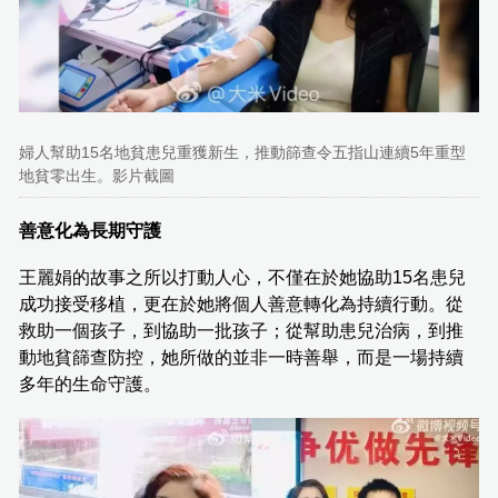
婦人幫助15名地貧患兒重獲新生，推動篩查令五指山連續5年重型
地貧零出生。影片截圖
善意化為長期守護
王麗娟的故事之所以打動人心，不僅在於她協助15名患兒
成功接受移植，更在於她將個人善意轉化為持續行動。從
救助一個孩子，到協助一批孩子；從幫助患兒治病，到推
動地貧篩查防控，她所做的並非一時善舉，而是一場持續
多年的生命守護。