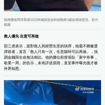
燒烤攤老闆停業逾10日跨城捐造血幹細胞救3歲血液病患兒。影片
截圖
救人優先 生意可再做
邵三虎表示，面對救人與經營生意的抉擇，他毫不猶豫選
擇前者，直言「救人只有一次，生意隨時可以再做」，強
調金錢與生命無法相比。他的攤位前曾張貼「家中有事，
歇業一周」的告示，未有詳述原因，直至事件曝光後才被
外界知悉。