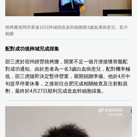
燒烤攤老闆停業逾10日跨城捐造血幹細胞救3歲血液病患兒。影片
截圖
配對成功後跨城完成採集
邵三虎於宿州經營燒烤攤，開業不足一個月便接獲骨髓配
對成功通知。由於患者為一名3歲白血病患兒，配對機率極
低，邵三虎隨即決定暫停營業，展開捐贈準備。他於4月中
旬提早停業休養，之後前往合肥完成相關檢查及注射動員
劑，最終於4月27日順利完成造血幹細胞採集。