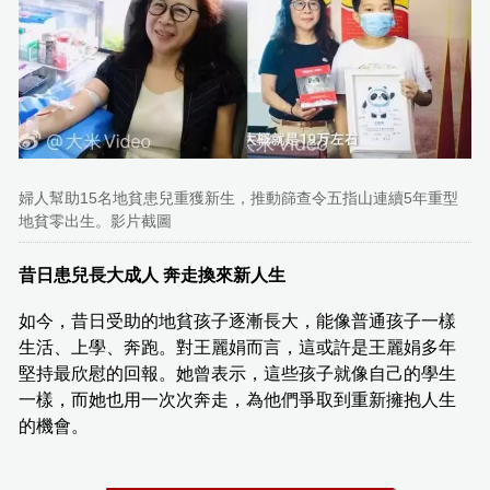
婦人幫助15名地貧患兒重獲新生，推動篩查令五指山連續5年重型
地貧零出生。影片截圖
昔日患兒長大成人 奔走換來新人生
如今，昔日受助的地貧孩子逐漸長大，能像普通孩子一樣
生活、上學、奔跑。對王麗娟而言，這或許是王麗娟多年
堅持最欣慰的回報。她曾表示，這些孩子就像自己的學生
一樣，而她也用一次次奔走，為他們爭取到重新擁抱人生
的機會。