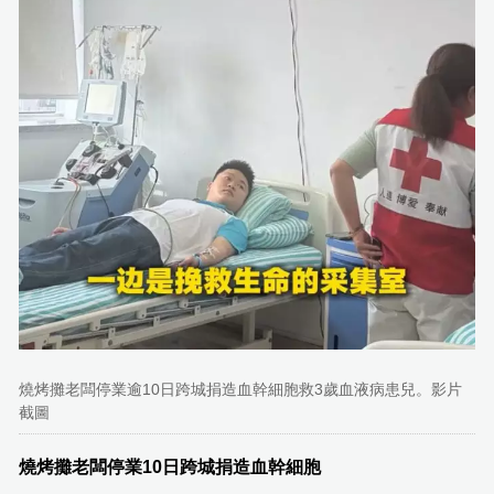
燒烤攤老闆停業逾10日跨城捐造血幹細胞救3歲血液病患兒。影片
截圖
燒烤攤老闆停業10日跨城捐造血幹細胞