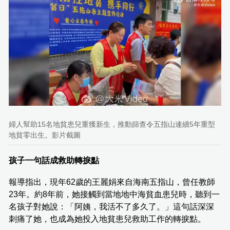
婦人幫助15名地貧患兒重獲新生，推動篩查令五指山連續5年重型
地貧零出生。影片截圖
孩子一句話成救助轉捩點
報導指出，現年62歲的王麗娟來自海南五指山，曾任教師
23年。約8年前，她接觸到當地地中海貧血患兒時，聽到一
名孩子對她說：「阿姨，我活不了多久了。」這句話深深
刺痛了她，也成為她投入地貧患兒救助工作的轉捩點。