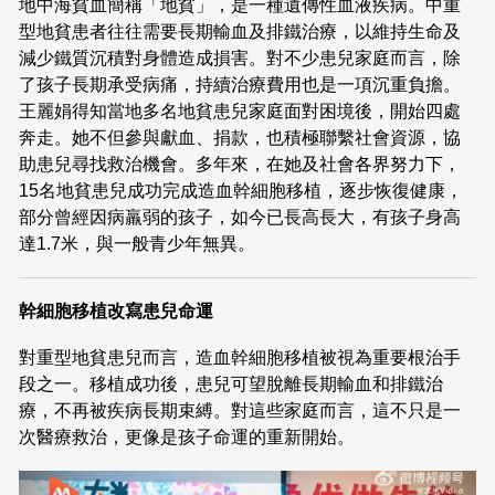
地中海貧血簡稱「地貧」，是一種遺傳性血液疾病。中重
型地貧患者往往需要長期輸血及排鐵治療，以維持生命及
減少鐵質沉積對身體造成損害。對不少患兒家庭而言，除
了孩子長期承受病痛，持續治療費用也是一項沉重負擔。
王麗娟得知當地多名地貧患兒家庭面對困境後，開始四處
奔走。她不但參與獻血、捐款，也積極聯繫社會資源，協
助患兒尋找救治機會。多年來，在她及社會各界努力下，
15名地貧患兒成功完成造血幹細胞移植，逐步恢復健康，
部分曾經因病羸弱的孩子，如今已長高長大，有孩子身高
達1.7米，與一般青少年無異。
幹細胞移植改寫患兒命運
對重型地貧患兒而言，造血幹細胞移植被視為重要根治手
段之一。移植成功後，患兒可望脫離長期輸血和排鐵治
療，不再被疾病長期束縛。對這些家庭而言，這不只是一
次醫療救治，更像是孩子命運的重新開始。