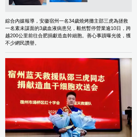
綜合內媒報導，安徽宿州一名34歲燒烤攤主邵三虎為拯救
一名素未謀面的3歲血液病患兒，毅然暫停營業逾10日，跨
越200公里前往合肥捐獻造血幹細胞。善心事蹟曝光後，獲
不少網民讚譽。