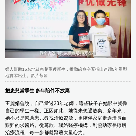
婦人幫助15名地貧患兒重獲新生，推動篩查令五指山連續5年重型
地貧零出生。影片截圖
把患兒當學生 多年陪伴不放棄
王麗娟曾說，自己當過23年老師，這些孩子在她眼中就像
自己的學生一樣。正因如此，她從未想過放棄。多年來，
她不只是幫助患兒尋找治療資源，更陪伴家庭走過漫長而
艱難的求醫路。從籌款、聯絡醫療機構，到協助家長瞭解
治療流程，每一步都凝聚著大量心力。