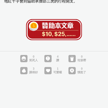
地紅十字會則協助承擔邵三虎的行程開支。