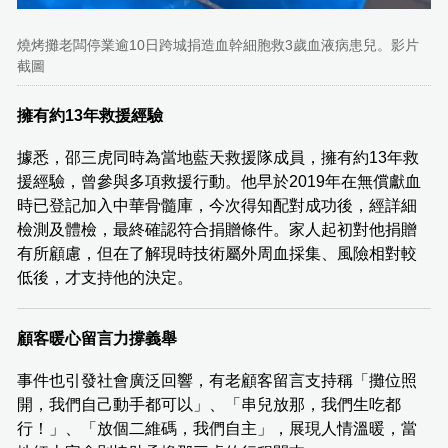
燒烤攤老闆停業逾10日跨城捐造血幹細胞救3歲血液病患兒。影片
截圖
擁有約13年救援經驗
據悉，邵三虎同時為當地藍天救援隊成員，擁有約13年救
援經驗，曾參與多項救援行動。他早於2019年在無償獻血
時已登記加入中華骨髓庫，今次得知配對成功後，經詳細
檢測及體檢，最終確認符合捐贈條件。家人起初對他捐贈
有所顧慮，但在了解現時技術屬外周血採集、風險相對較
低後，才支持他的決定。
顧客暖心留言力撐義舉
事件也引發社會廣泛回響，有老顧客留言支持稱「攤位照
開，我們自己動手都可以」、「串兒放那，我們生吃都
行！」、「放個二維碼，我們自主」，展現人情溫暖，當