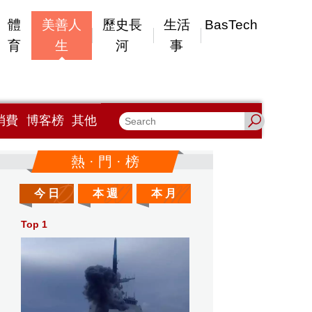
體
美善人
歷史長
生活
BasTech
育
生
河
事
消費
博客榜
其他
熱 · 門 · 榜
今 日
本 週
本 月
Top 1