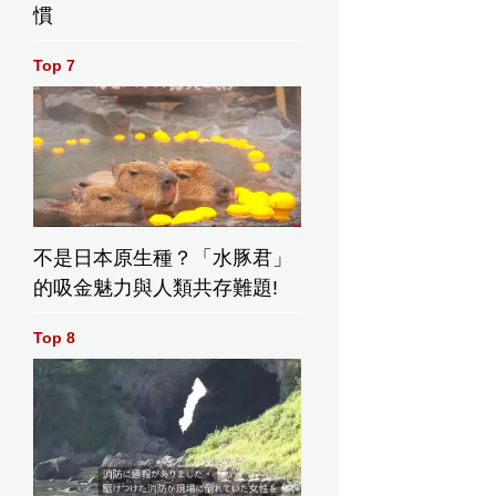
慣
Top 7
血女護士跨越1500公里赴上海捐血救同事母親助手術順利完成。
不是日本原生種？「水豚君」
的吸金魅力與人類共存難題!
Top 8