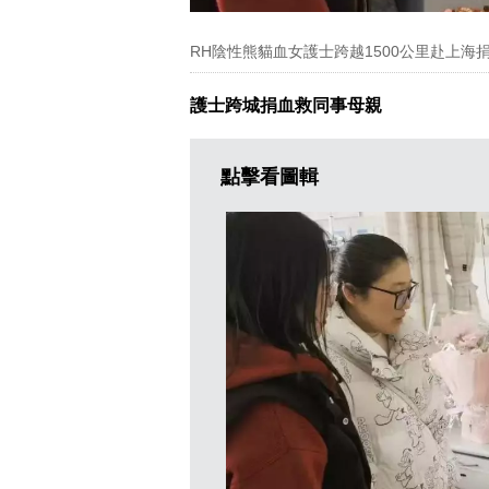
RH陰性熊貓血女護士跨越1500公里赴上
護士跨城捐血救同事母親
點擊看圖輯