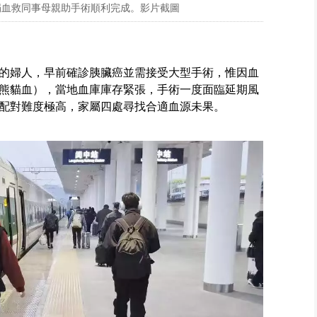
海捐血救同事母親助手術順利完成。影片截圖
的婦人，早前確診胰臟癌並需接受大型手術，惟因血
：熊貓血），當地血庫庫存緊張，手術一度面臨延期風
配對難度極高，家屬四處尋找合適血源未果。