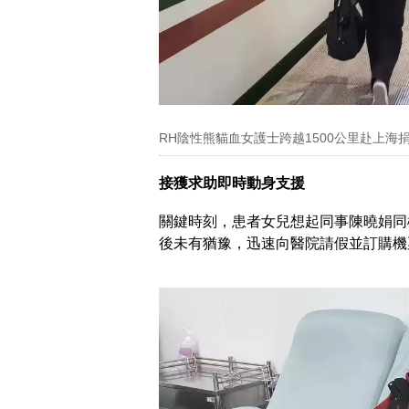
RH陰性熊貓血女護士跨越1500公里赴上
接獲求助即時動身支援
關鍵時刻，患者女兒想起同事陳曉娟同
後未有猶豫，迅速向醫院請假並訂購機