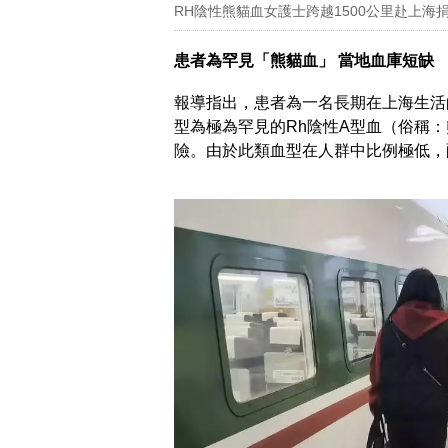
RH陰性熊貓血女護士跨越1500公里赴上
患者為罕見「熊貓血」 當地血庫短缺
報導指出，患者為一名長期在上海生活
型為極為罕見的Rh陰性A型血（俗稱
險。由於此類血型在人群中比例極低，