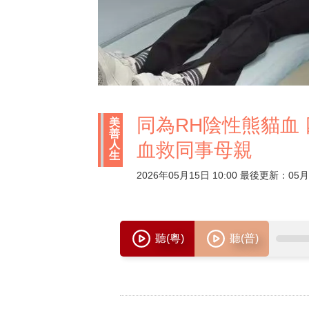
同為RH陰性熊貓血 
美
善
人
血救同事母親
生
2026年05月15日 10:00 最後更新：05月2