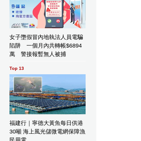
女子墮假冒內地執法人員電騙
陷阱 一個月內共轉帳$6894
萬 警接報暫無人被捕
Top 13
福建行｜寧德大黃魚每日供港
30噸 海上風光儲微電網保障漁
民用電