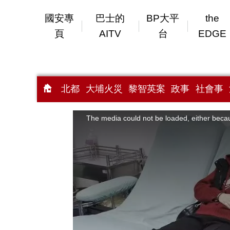
國安專
巴士的
BP大平
the
頁
AITV
台
EDGE
北都
大埔火災
黎智英案
政事
社會事
This
is
a
The media could not be loaded, either becau
modal
window.