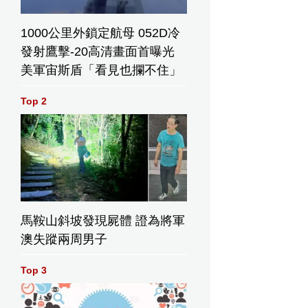
1000公里外鎖定航母 052D冷
發射鷹擊-20高清畫面首曝光
美軍宙斯盾「看見也攔不住」
Top 2
馬鞍山斜坡發現屍體 證為將軍
澳失蹤兩周男子
Top 3