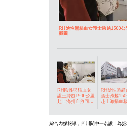
RH陰性熊貓血女護士跨越1500
截圖
RH陰性熊貓血女
RH陰性熊貓
護士跨越1500公里
護士跨越150
赴上海捐血救同事
赴上海捐血
母親助手術順利完
母親助手術
成。影片截圖
成。影片截
綜合內媒報導，四川閬中一名護士為拯