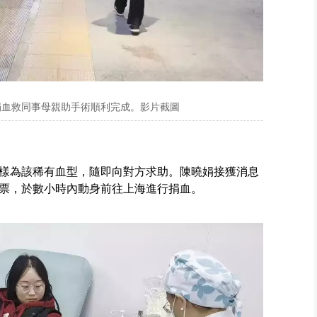
海捐血救同事母親助手術順利完成。影片截圖
樣為該稀有血型，隨即向對方求助。陳曉娟接獲消息
票，於數小時內動身前往上海進行捐血。