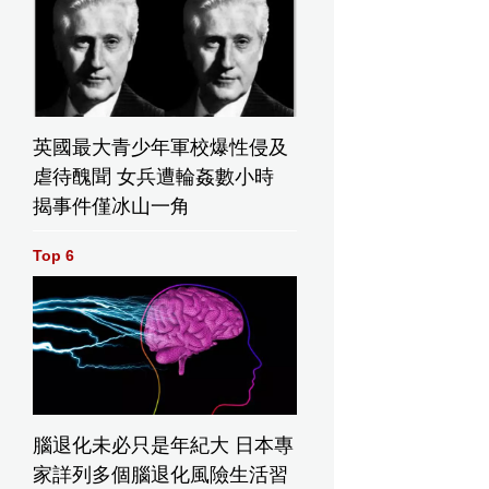
英國最大青少年軍校爆性侵及
虐待醜聞 女兵遭輪姦數小時
揭事件僅冰山一角
Top 6
腦退化未必只是年紀大 日本專
家詳列多個腦退化風險生活習