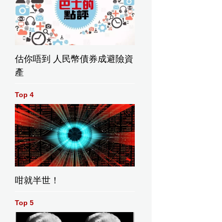
估你唔到 人民幣債券成避險資
產
Top 4
咁就半世！
Top 5