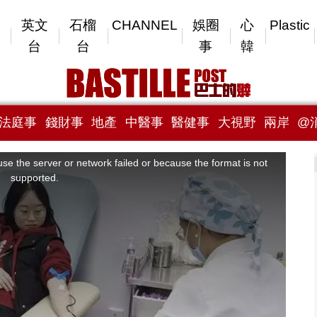
英文
石榴
CHANNEL
娛圈
心
Plastic
台
台
事
韓
法庭事
錢財事
地產
中醫事
醫健事
大視野
兩岸
@
se the server or network failed or because the format is not
supported.