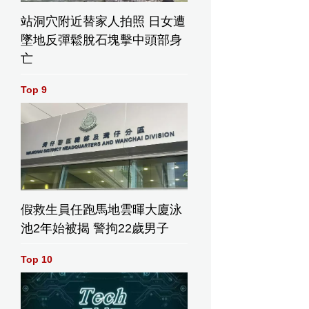
站洞穴附近替家人拍照 日女遭
墜地反彈鬆脫石塊擊中頭部身
亡
Top 9
假救生員任跑馬地雲暉大廈泳
池2年始被揭 警拘22歲男子
Top 10