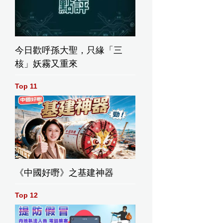
今日歡呼孫大聖，只緣「三
核」妖霧又重來
Top 11
《中國好嘢》之基建神器
Top 12