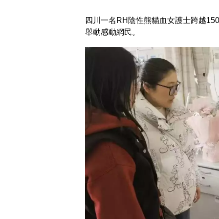
四川一名RH陰性熊貓血女護士跨越15
舉動感動網民。