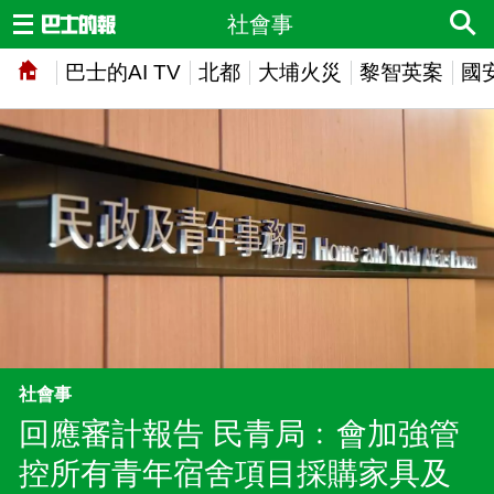
社會事
巴士的AI TV
北都
大埔火災
黎智英案
國
社會事
回應審計報告 民青局﹕會加強管
控所有青年宿舍項目採購家具及