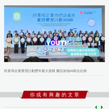
民青局企業實習計劃歷年最大規模 騰訊加強AI崗位比例
你 或 有 興 趣 的 文 章