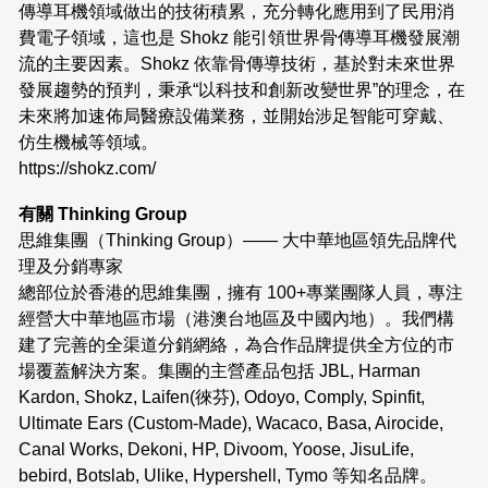
傳導耳機領域做出的技術積累，充分轉化應用到了民用消
費電子領域，這也是 Shokz 能引領世界骨傳導耳機發展潮
流的主要因素。Shokz 依靠骨傳導技術，基於對未來世界
發展趨勢的預判，秉承“以科技和創新改變世界”的理念，在
未來將加速佈局醫療設備業務，並開始涉足智能可穿戴、
仿生機械等領域。
https://shokz.com/
有關 Thinking Group
思維集團（Thinking Group）—— 大中華地區領先品牌代
理及分銷專家
總部位於香港的思維集團，擁有 100+專業團隊人員，專注
經營大中華地區市場（港澳台地區及中國內地）。我們構
建了完善的全渠道分銷網絡，為合作品牌提供全方位的市
場覆蓋解決方案。集團的主營產品包括 JBL, Harman
Kardon, Shokz, Laifen(徠芬), Odoyo, Comply, Spinfit,
Ultimate Ears (Custom-Made), Wacaco, Basa, Airocide,
Canal Works, Dekoni, HP, Divoom, Yoose, JisuLife,
bebird, Botslab, Ulike, Hypershell, Tymo 等知名品牌。