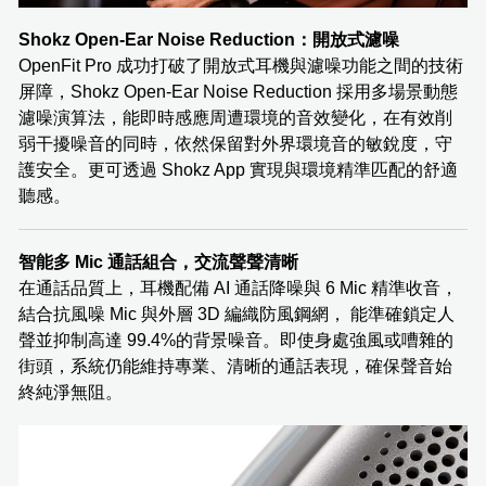
Shokz Open-Ear Noise Reduction：開放式濾噪
OpenFit Pro 成功打破了開放式耳機與濾噪功能之間的技術
屏障，Shokz Open-Ear Noise Reduction 採用多場景動態
濾噪演算法，能即時感應周遭環境的音效變化，在有效削
弱干擾噪音的同時，依然保留對外界環境音的敏銳度，守
護安全。更可透過 Shokz App 實現與環境精準匹配的舒適
聽感。
智能多 Mic 通話組合，交流聲聲清晰
在通話品質上，耳機配備 AI 通話降噪與 6 Mic 精準收音，
結合抗風噪 Mic 與外層 3D 編織防風鋼網， 能準確鎖定人
聲並抑制高達 99.4%的背景噪音。即使身處強風或嘈雜的
街頭，系統仍能維持專業、清晰的通話表現，確保聲音始
終純淨無阻。