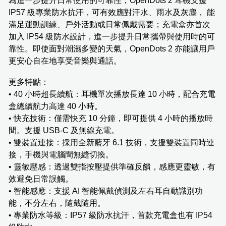
為進一步提升日常使用的可靠性，OpenDots 2 耳機支援
IP57 級專業防水抗汗，可有效應對汗水、雨水及灰塵， 能
滿足運動訓練、戶外活動或日常佩戴需要；充電盒亦首次
加入 IP54 級防水設計，進一步提升日常攜帶與使用時的可
靠性。即使面對潮濕多變的天氣，OpenDots 2 亦能讓用戶
更安心自在地享受音樂與通話。
更多特點：
• 40 小時超長續航：耳機單次播放長達 10 小時，配合充電
盒總續航力高達 40 小時。
• 快充技術：僅需快充 10 分鐘，即可提供 4 小時的播放時
間。支援 USB-C 及無線充電。
• 雙裝置連接：採用全新藍牙 6.1 技術，支援雙裝置同時連
接，手機與電腦間無縫切換。
• 靈敏壓感：透過雙指按壓提供準確反饋，感應更靈敏，有
效避免日常誤觸。
• 智能感應：支援 AI 智能佩戴偵測及左右耳自動識別功
能，不分左右，隨戴隨用。
• 專業防水等級：IP57 級防水抗汗，首款充電盒也有 IP54