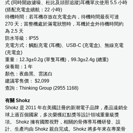
式 (同時開啟濾噪、杜比及頭部追蹤)耳機單次使用 5.5 小時
(搭配充電盒續航：22 小時)
待機時間：若耳機存放在充電盒內，待機時間最長可達
270 天；當整機處於滿電狀態時，耳機於盒外待機時間約
為 2.5 天
防水等級：IP55
充電方式：觸點充電 (耳機)、USB-C (充電盒)、無線充電
(充電盒)
重量：12.3g±0.2g (單隻耳機)，99.3g±2.4g (總重)
保養期：1 年
顏色：夜曲黑、雲謠白
建議零售價： $2,099
查詢：Thinking Group (2955 1168)
有關 Shokz
Shokz 是 2011 年在美國註冊的新潮電子品牌，產品遠銷全
球上過百個國家，多次榮獲紅點獎等設計領域重量級獎
項。 Shokz 擁有國際視野，相關的骨傳導耳機研發、設
計、生產均由 Shokz 親自完成。Shokz 將多年來在專業骨