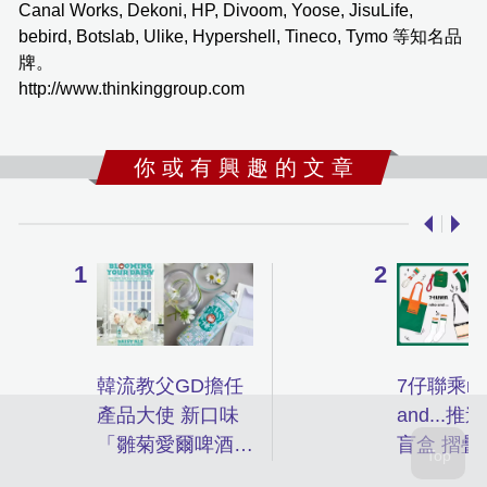
Canal Works, Dekoni, HP, Divoom, Yoose, JisuLife,
bebird, Botslab, Ulike, Hypershell, Tineco, Tymo 等知名品
牌。
http://www.thinkinggroup.com
你 或 有 興 趣 的 文 章
韓流教父GD擔任
7仔聯乘ni
產品大使 新口味
and...
「雛菊愛爾啤酒」
盲盒 摺疊
空降香港
行李箱8.