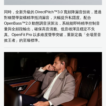
同時，全新升級的 DirectPitch™️3.0 寬頻降漏音技術，透過
對稱聲學架構精準抵消漏音，大幅提升私隱度。配合
OpenBass™️2.0 動態調音演算法，系統能即時精準控制音
量與全頻段輸出，確保高音清脆、低音雄渾且穩定不失
真。OpenFit Pro 以多維度聲學突破，重新定義「全場景音
效王者」的至臻標準。