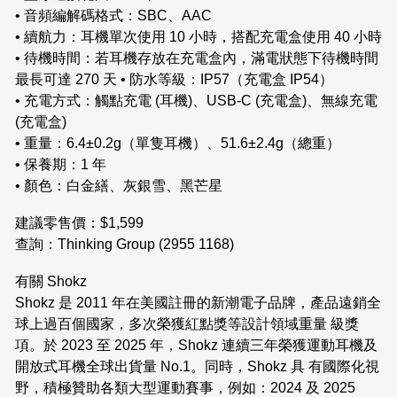
• 音頻編解碼格式：SBC、AAC
• 續航力：耳機單次使用 10 小時，搭配充電盒使用 40 小時
• 待機時間：若耳機存放在充電盒內，滿電狀態下待機時間
最長可達 270 天 • 防水等級：IP57（充電盒 IP54）
• 充電方式：觸點充電 (耳機)、USB-C (充電盒)、無線充電
(充電盒)
• 重量：6.4±0.2g（單隻耳機）、51.6±2.4g（總重）
• 保養期：1 年
• 顏色：白金繕、灰銀雪、黑芒星
建議零售價：$1,599
查詢：Thinking Group (2955 1168)
有關 Shokz
Shokz 是 2011 年在美國註冊的新潮電子品牌，產品遠銷全
球上過百個國家，多次榮獲紅點獎等設計領域重量 級獎
項。於 2023 至 2025 年，Shokz 連續三年榮獲運動耳機及
開放式耳機全球出貨量 No.1。同時，Shokz 具 有國際化視
野，積極贊助各類大型運動賽事，例如：2024 及 2025