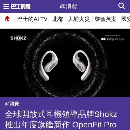
@消費
巴士的AI TV
北都
大埔火災
黎智英案
國
@消費
全球開放式耳機領導品牌Shokz
推出年度旗艦新作 OpenFit Pro