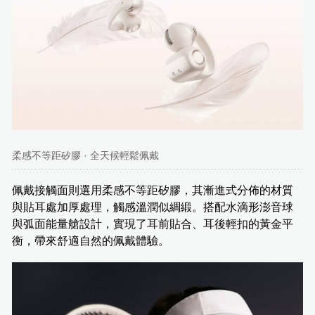
柔感不等距矽膠 · 全天候輕鬆佩戴
佩戴接觸面則選用柔感不等距矽膠，其漸進式分佈的材質
與貼耳處加厚處理，觸感溫潤似綢緞。搭配水滴形澎音球
與弧面能量艙設計，實現了耳前貼合、耳後輕扣的黃金平
衡，帶來舒適自然的佩戴體驗。