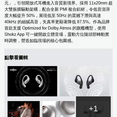
元」，引領開放式耳機進入音質新境界。採用 11x20mm 超
大雙振膜驅動架構，配合全新 PMI 複合鋁材，令低音澎湃
度大幅提升 50%，展現低至 50Hz 的震撼下潛與高達
40kHz 的細膩高音，失真率更顯著降低 87.5%。作為品牌
首款支援 Optimized for Dolby Atmos 的旗艦機型，使用
Shokz App 可一鍵開啟立體音場，靈動方位隨頭部轉動實
時調整，營造如臨現場的核心包圍感。
點擊看圖輯
+1