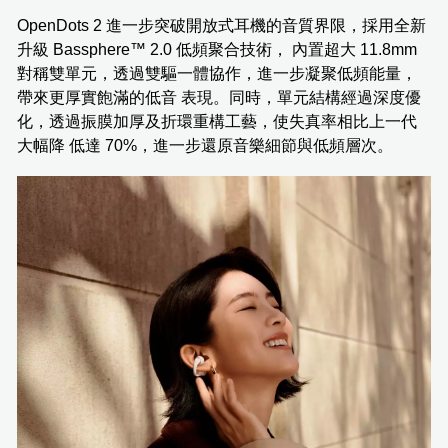
OpenDots 2 進一步突破開放式耳機的音質界限，採用全新
升級 Bassphere™ 2.0 低頻聚合技術， 內置超大 11.8mm
對稱雙單元，透過雙驅一體協作，進一步凝聚低頻能量，
帶來更厚實飽滿的低音 表現。同時，單元結構經過深度優
化，透過振膜加厚及折環重構工藝，使失真率相比上一代
大幅降 低達 70%，進一步還原音樂細節與低頻層次。