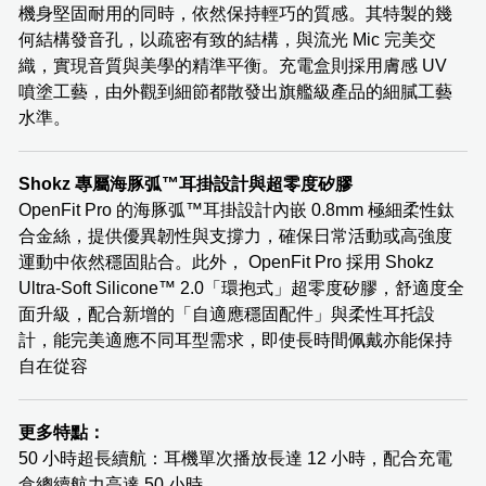
機身堅固耐用的同時，依然保持輕巧的質感。其特製的幾
何結構發音孔，以疏密有致的結構，與流光 Mic 完美交
織，實現音質與美學的精準平衡。充電盒則採用膚感 UV
噴塗工藝，由外觀到細節都散發出旗艦級產品的細膩工藝
水準。
Shokz 專屬海豚弧™️耳掛設計與超零度矽膠
OpenFit Pro 的海豚弧™️耳掛設計內嵌 0.8mm 極細柔性鈦
合金絲，提供優異韌性與支撐力，確保日常活動或高強度
運動中依然穩固貼合。此外， OpenFit Pro 採用 Shokz
Ultra-Soft Silicone™️ 2.0「環抱式」超零度矽膠，舒適度全
面升級，配合新增的「自適應穩固配件」與柔性耳托設
計，能完美適應不同耳型需求，即使長時間佩戴亦能保持
自在從容
更多特點：
50 小時超長續航：耳機單次播放長達 12 小時，配合充電
盒總續航力高達 50 小時。