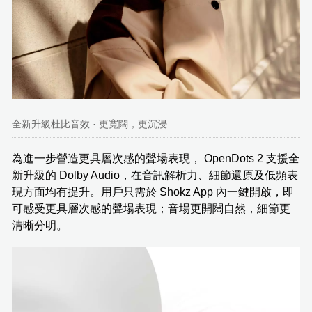
全新升級杜比音效 · 更寬闊，更沉浸
為進一步營造更具層次感的聲場表現， OpenDots 2 支援全
新升級的 Dolby Audio，在音訊解析力、細節還原及低頻表
現方面均有提升。用戶只需於 Shokz App 內一鍵開啟，即
可感受更具層次感的聲場表現；音場更開闊自然，細節更
清晰分明。