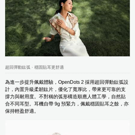
超回彈動鈦弧 · 穩固貼耳更舒適
為進一步提升佩戴體驗，OpenDots 2 採用超回彈動鈦弧設
計，內置升級柔韌鈦片，優化了寬厚比，帶來更可靠的支
撐力與耐用度。不對稱的弧形構造順應人體工學，自然貼
合不同耳型。耳機自帶 9g 預緊力，佩戴穩固貼耳之餘，亦
保持輕盈舒適。