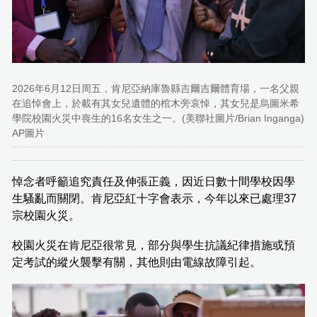
2026年6月12日周五，肯尼亞納庫魯縣吉爾吉爾體育場，一名父親
在追悼會上，於載有其女兒遺體的棺木旁哀悼，其女兒是烏圖米希
學院校園火災中喪生的16名女生之一。(美聯社圖片/Brian Inganga)
AP圖片
悼念者呼籲追究責任及伸張正義，因近日數十間學校因學
生騷亂而關閉。肯尼亞紅十字會表示，今年以來已處理37
宗校園火災。
校園火災在肯尼亞很常見，部分與學生抗議紀律措施或預
定考試的縱火襲擊有關，其他則由電線故障引起。