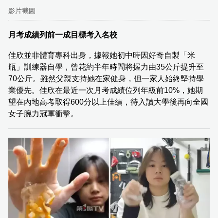
影片截圖
月考成績列前一成目標考入名校
佳欣並非體育專科出身，據報她初中時因好奇自製「米
瓶」訓練器自學，曾花約半年時間將握力由35公斤提升至
70公斤。雖然父親支持她在家健身，但一家人始終堅持學
業優先。佳欣在最近一次月考成績位列年級前10%，她期
望在內地高考取得600分以上佳績，待入讀大學後再向全國
女子腕力冠軍衝擊。