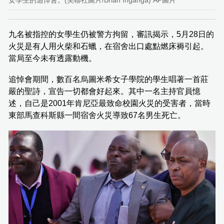
九名被指控的女學生仍被警方拘留，審訊揭示，5月28日的
火災是有人用火柴和石蠟，在宿舍出口處點燃床褥引起。
當局至今未有透露動機。
追悼會期間，數百名烏圖米希女子學院的學生唱著一首莊
嚴的聖詩，宣告一切都會好起來。其中一名主持官員憶
述，自己是2001年肯尼亞最致命校園火災的受害者，當時
東部馬查科斯縣一間宿舍火災導致67名男生死亡。