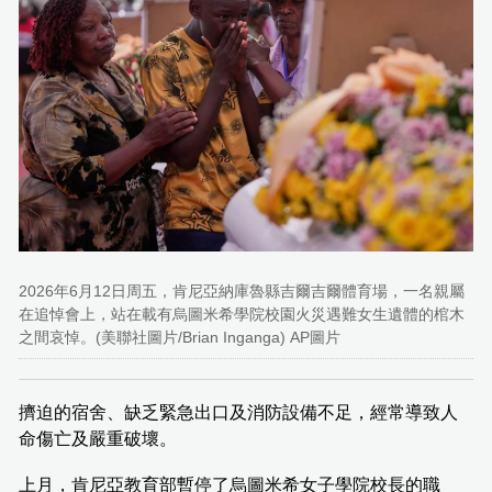
2026年6月12日周五，肯尼亞納庫魯縣吉爾吉爾體育場，一名親屬
在追悼會上，站在載有烏圖米希學院校園火災遇難女生遺體的棺木
之間哀悼。(美聯社圖片/Brian Inganga) AP圖片
擠迫的宿舍、缺乏緊急出口及消防設備不足，經常導致人
命傷亡及嚴重破壞。
上月，肯尼亞教育部暫停了烏圖米希女子學院校長的職