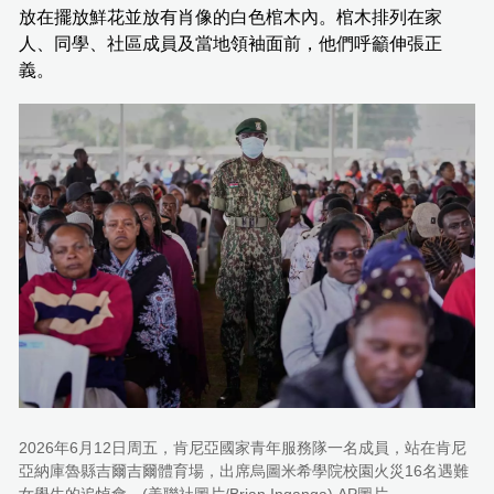
放在擺放鮮花並放有肖像的白色棺木內。棺木排列在家
人、同學、社區成員及當地領袖面前，他們呼籲伸張正
義。
2026年6月12日周五，肯尼亞國家青年服務隊一名成員，站在肯尼
亞納庫魯縣吉爾吉爾體育場，出席烏圖米希學院校園火災16名遇難
女學生的追悼會。(美聯社圖片/Brian Inganga) AP圖片