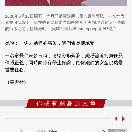
2026年6月12日周五，肯尼亞納庫魯縣吉爾吉爾體育場，一名悼念
者在追悼會上，站在載有烏圖米希學院校園火災16名遇難女生遺體
的棺木之間，情緒激動。(美聯社圖片/Brian Inganga) AP圖片
她說：「失去她們的痛苦，我們會長期承受。」
一名家長代表發言時，情緒激動落淚，她呼籲追究責任及
伸張正義，同時向倖存學生保證，確保她們的安全仍然是
首要任務。
（美聯社）
你 或 有 興 趣 的 文 章