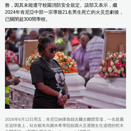
務，因其未能遵守校園消防安全規定。該部又表示，繼
2024年肯尼亞中部一宗導致21名男生死亡的火災悲劇後，
已關閉超300間學校。
2026年6月12日周五，肯尼亞納庫魯縣吉爾吉爾體育場，一名親屬
在追悼會上，站在載有烏圖米希學院校園火災遇難女生遺體的棺木