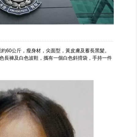
重約60公斤，瘦身材，尖面型，黃皮膚及蓄長黑髮。
色長褲及白色波鞋，攜有一個白色斜揹袋，手持一件