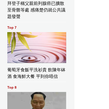
拜登子稱父親前列腺癌已擴散
至骨骼等處 感痛楚仍就公共議
題發聲
Top 7
葡萄牙食飯平洗衫貴 飲陳年砵
酒 食海鮮大餐 平到你唔信
Top 8