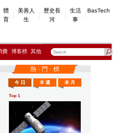
體
美善人
歷史長
生活
BasTech
育
生
河
事
消費
博客榜
其他
熱 · 門 · 榜
今 日
本 週
本 月
Top 1