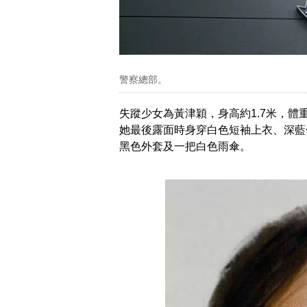
警察總部。
失蹤少女為黃津穎，身高約1.7米，體
她最後露面時身穿白色短袖上衣、深藍
黑色外套及一把白色雨傘。