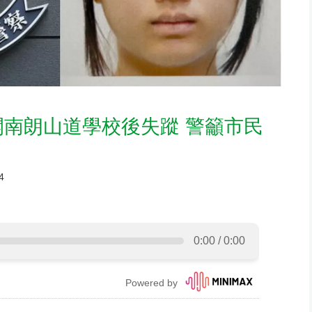
開南朗山道學校後失蹤 警籲市民
4