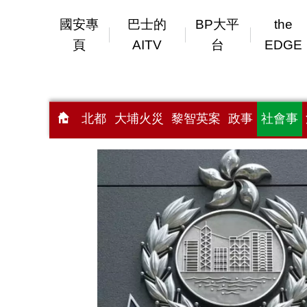
國安專
巴士的
BP大平
the
頁
AITV
台
EDGE
北都
大埔火災
黎智英案
政事
社會事