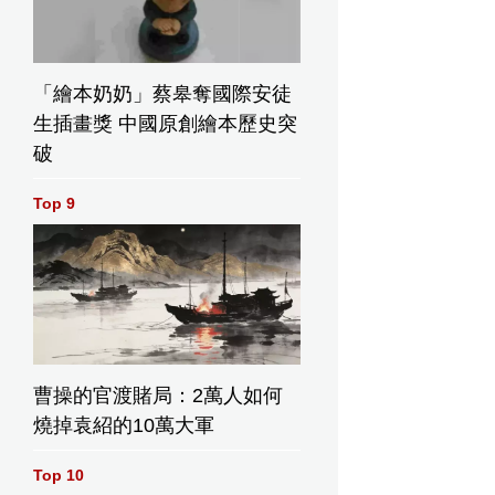
「繪本奶奶」蔡皋奪國際安徒
生插畫獎 中國原創繪本歷史突
破
Top 9
曹操的官渡賭局：2萬人如何
燒掉袁紹的10萬大軍
Top 10