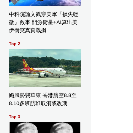
中科院論文戳穿美軍「損失輕
微」敘事 開源衛星+AI算出美
伊衝突真實戰損
Top 2
颱風勢襲華東 香港航空8.8至
8.10多班航班取消或改期
Top 3