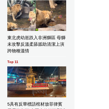
東北虎幼崽跌入非洲獅區 母獅
未攻擊反溫柔舔舐助清潔上演
跨物種溫情
Top 11
5具有反華標語棺材放菲律賓