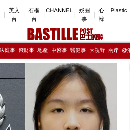
英文
石榴
CHANNEL
娛圈
心
Plastic
台
台
事
韓
法庭事
錢財事
地產
中醫事
醫健事
大視野
兩岸
@