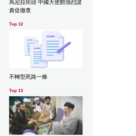
馬尼拉街頭 中國大使館強烈譴
責促徹查
Top 12
不轉型死路一條
Top 13