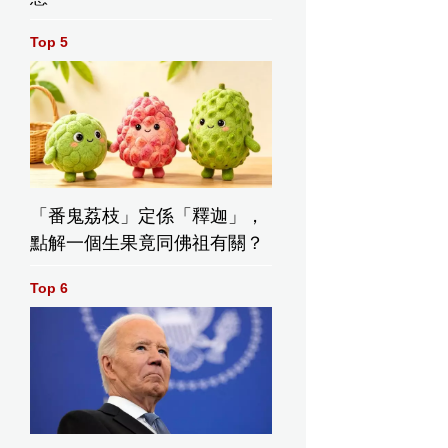
Top 5
「番鬼荔枝」定係「釋迦」，
點解一個生果竟同佛祖有關？
Top 6