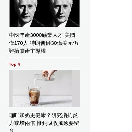
中國年產3000礦業人才 美國
僅170人 特朗普砸30億美元仍
難搶礦產主導權
Top 4
咖啡加奶更健康？研究指抗炎
力或增兩倍 惟鈣吸收風險要留
意