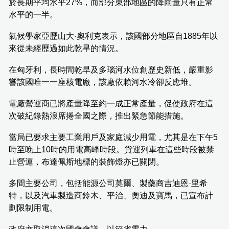
於長期平均水平27%，而部分東部地區的降雨量只有正常
水平的一半。
氣候學家亞歷山大·奧利克表示，該國部分地區自1885年以
來從未經歷過如此乾旱的情況。
在匈牙利，長時間乾旱及多瑙河水位創歷史新低，嚴重影
響該國唯一一座核電廠，該廠依賴河水冷卻反應堆。
電廠營運商已將產量降至約一成正常產量，促使政府在這
次破紀錄熱浪席捲全國之際，推出緊急節能措施。
當局已要求主要工業用戶及家庭減少用電，尤其是在下午5
時至晚上10時的用電高峰時段。貨運列車在這些時段被禁
止營運，布達佩斯地標的裝飾燈亦已關閉。
多間主要公司，包括能源公司莫爾、製藥商吉迪恩·里希
特，以及汽車製造商鈴木、平治、奧迪及寶馬，已宣布計
劃限制用電。