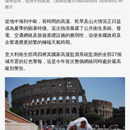
場休息時，使用手持風扇。(美聯社圖片/Alessandra Tarantino) AP
圖片
從地中海到中歐，長時間的高溫、乾旱及山火情況正日益
成為夏季的顯著特徵。這次熱浪暴露了公共衛生系統、發
電、交通網絡及旅遊基礎設施的脆弱性，迫使各國政府及
企業適應更頻繁的極端天氣時期。
意大利衛生部周四將其國家高溫監測系統監測的全部27個
城市置於紅色警報，這是今年首次整個網絡同時處於最高
級別警告。