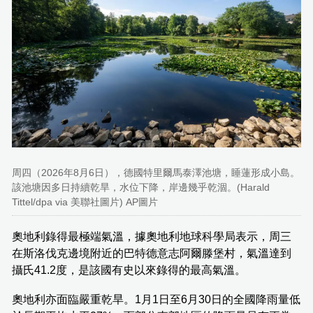
周四（2026年8月6日），德國特里爾馬泰澤池塘，睡蓮形成小島。
該池塘因多日持續乾旱，水位下降，岸邊幾乎乾涸。(Harald
Tittel/dpa via 美聯社圖片) AP圖片
奧地利錄得最極端氣溫，據奧地利地球科學局表示，周三
在斯洛伐克邊境附近的巴特德意志阿爾滕堡村，氣溫達到
攝氏41.2度，是該國有史以來錄得的最高氣溫。
奧地利亦面臨嚴重乾旱。1月1日至6月30日的全國降雨量低