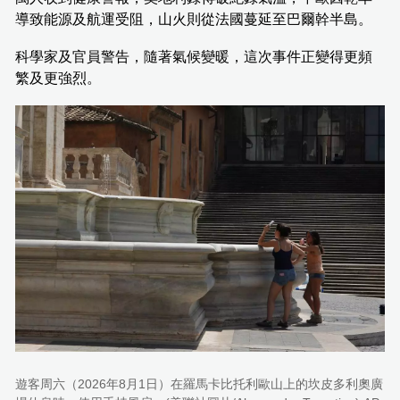
導致能源及航運受阻，山火則從法國蔓延至巴爾幹半島。
科學家及官員警告，隨著氣候變暖，這次事件正變得更頻
繁及更強烈。
遊客周六（2026年8月1日）在羅馬卡比托利歐山上的坎皮多利奧廣