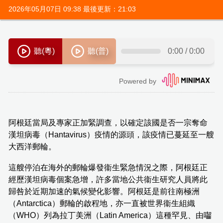
2026年05月07日 09:38 最後更新：21:03
阿根廷當局及專家正加緊調查，以確定該國是否一宗奪命
漢坦病毒（Hantavirus）疫情的源頭，該疫情已蔓延至一艘
大西洋郵輪。
這艘停泊在海外的郵輪爆發衞生緊急情況之際，阿根廷正
經歷漢坦病毒個案急增，許多當地公共衞生研究人員將此
歸咎於近期加速的氣候變化影響。阿根廷是前往南極洲
（Antarctica）郵輪的啟程地，亦一直被世界衞生組織
（WHO）列為拉丁美洲（Latin America）這種罕見、由囓