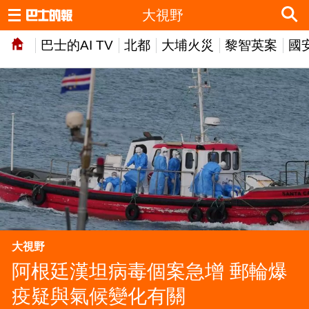
大視野
巴士的AI TV
北都
大埔火災
黎智英案
國
大視野
阿根廷漢坦病毒個案急增 郵輪爆
疫疑與氣候變化有關