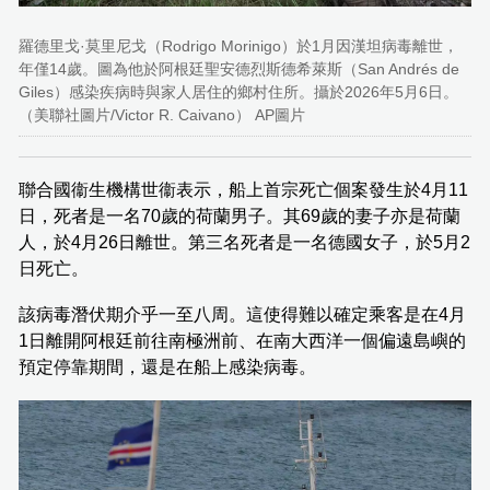
羅德里戈·莫里尼戈（Rodrigo Morinigo）於1月因漢坦病毒離世，
年僅14歲。圖為他於阿根廷聖安德烈斯德希萊斯（San Andrés de
Giles）感染疾病時與家人居住的鄉村住所。攝於2026年5月6日。
（美聯社圖片/Victor R. Caivano） AP圖片
聯合國衞生機構世衞表示，船上首宗死亡個案發生於4月11
日，死者是一名70歲的荷蘭男子。其69歲的妻子亦是荷蘭
人，於4月26日離世。第三名死者是一名德國女子，於5月2
日死亡。
該病毒潛伏期介乎一至八周。這使得難以確定乘客是在4月
1日離開阿根廷前往南極洲前、在南大西洋一個偏遠島嶼的
預定停靠期間，還是在船上感染病毒。