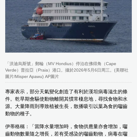
「洪迪烏斯號」郵輪（MV Hondius）停泊在佛得角（Cape
Verde）普拉亞（Praia）港口。攝於2026年5月6日周三。(美聯社
圖片/Misper Apawu) AP圖片
專家表示，部分天氣變化創造了有利於漢坦病毒滋生的條
件。乾旱期會驅使動物離開其慣常棲息地，尋找食物和水
源。大量降雨則導致植被生長，散播吸引以葉為食的囓齒
動物的種子。
伊蒂格稱：「當降水量增加時，食物供應量亦會增加，囓
齒動物數量隨之增長，若有受感染的囓齒動物，病毒在囓