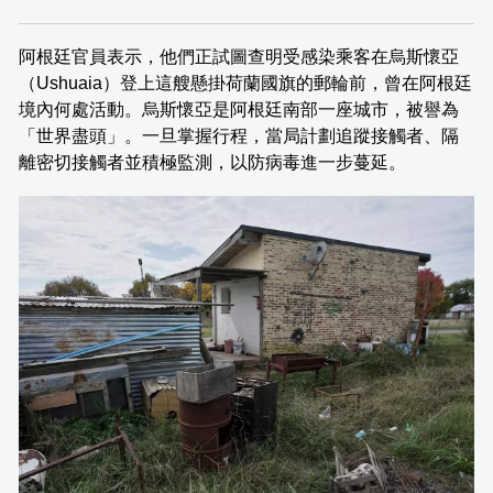
阿根廷官員表示，他們正試圖查明受感染乘客在烏斯懷亞
（Ushuaia）登上這艘懸掛荷蘭國旗的郵輪前，曾在阿根廷
境內何處活動。烏斯懷亞是阿根廷南部一座城市，被譽為
「世界盡頭」。一旦掌握行程，當局計劃追蹤接觸者、隔
離密切接觸者並積極監測，以防病毒進一步蔓延。