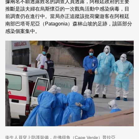
據兩名不願透露姓名的調查人員透露，阿根廷政府的主要
推斷是該夫婦在烏斯懷亞的一次觀鳥活動中感染病毒，目
前調查仍在進行中。當局亦正追蹤該批荷蘭遊客在阿根廷
南部巴塔哥尼亞（Patagonia）森林山坡的足跡，該區部分
感染個案集中。
衞生人員穿上防護裝備，在佛得角（Cape Verde）普拉亞