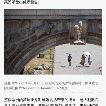
萬民眾發出健康警告。
遊客周六（2026年8月1日）在羅馬古羅馬廣場參觀時，撐傘遮蔭。
(美聯社圖片/Alessandra Tarantino) AP圖片
整個歐洲的當局正應對極端高溫帶來的後果：意大利數百
萬人收到健康警報，奧地利錄得破紀錄氣溫，中歐因乾旱