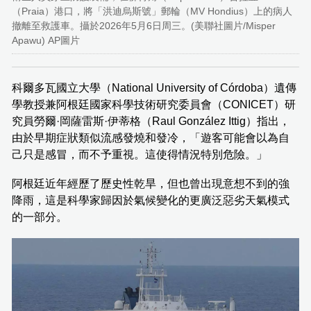
（Praia）港口，將「洪迪烏斯號」郵輪（MV Hondius）上的病人
撤離至救護車。攝於2026年5月6日周三。(美聯社圖片/Misper
Apawu) AP圖片
科爾多瓦國立大學（National University of Córdoba）遺傳
學教授兼阿根廷國家科學技術研究委員會（CONICET）研
究員勞爾·岡薩雷斯·伊蒂格（Raul González Ittig）指出，
由於早期症狀類似流感發燒和發冷，「遊客可能會以為自
己只是感冒，而不予重視。這使得情況特別危險。」
阿根廷近年經歷了歷史性乾旱，但也曾出現意想不到的強
降雨，這是科學家歸因於氣候變化的更廣泛惡劣天氣模式
的一部分。