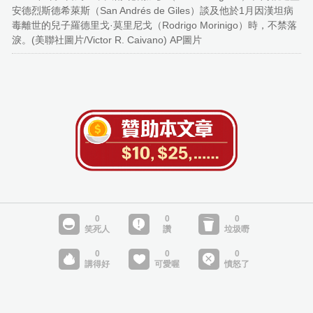
安德烈斯德希萊斯（San Andrés de Giles）談及他於1月因漢坦病
毒離世的兒子羅德里戈·莫里尼戈（Rodrigo Morinigo）時，不禁落
淚。(美聯社圖片/Victor R. Caivano) AP圖片