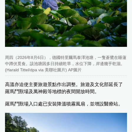
周四（2026年8月6日），德國特里爾馬泰澤池塘，一隻蒼鷺在睡蓮
中蹲伏覓食。該池塘因多日持續乾旱，水位下降，岸邊幾乎乾涸。
(Harald Tittel/dpa via 美聯社圖片) AP圖片
高溫亦迫使主要旅遊景點作出調整。旅遊及文化部延長了
羅馬鬥獸場及萬神殿等地標的夜間開放時間。
羅馬鬥獸場入口處已安裝降溫噴霧風扇，並增設醫療站。