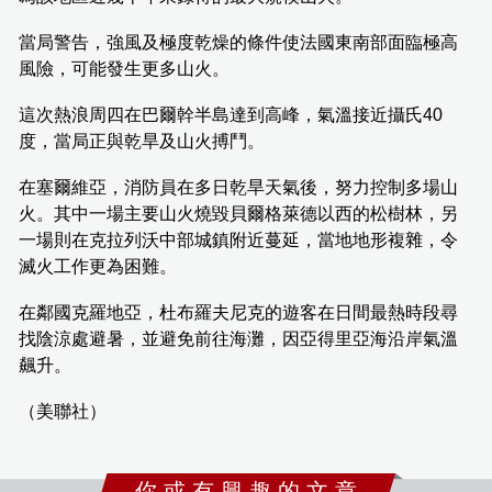
當局警告，強風及極度乾燥的條件使法國東南部面臨極高
風險，可能發生更多山火。
這次熱浪周四在巴爾幹半島達到高峰，氣溫接近攝氏40
度，當局正與乾旱及山火搏鬥。
在塞爾維亞，消防員在多日乾旱天氣後，努力控制多場山
火。其中一場主要山火燒毀貝爾格萊德以西的松樹林，另
一場則在克拉列沃中部城鎮附近蔓延，當地地形複雜，令
滅火工作更為困難。
在鄰國克羅地亞，杜布羅夫尼克的遊客在日間最熱時段尋
找陰涼處避暑，並避免前往海灘，因亞得里亞海沿岸氣溫
飆升。
（美聯社）
你 或 有 興 趣 的 文 章