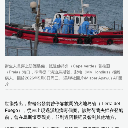
衞生人員穿上防護裝備，抵達佛得角（Cape Verde）普拉亞
（Praia）港口，準備從「洪迪烏斯號」郵輪（MV Hondius）撤離
病人。攝於2026年5月6日周三。(美聯社圖片/Misper Apawu) AP圖
片
世衞指出，郵輪出發前曾停靠數周的火地島省（Tierra del
Fuego），從未出現過漢坦病毒個案。該對荷蘭夫婦在登船
前，曾在烏斯懷亞觀光，並到過阿根廷及智利其他地方。