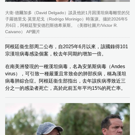
大衛·德爾加多（David Delgado）談及他於1月因漢坦病毒離世的兒
子羅德里戈·莫里尼戈（Rodrigo Morinigo）時落淚。攝於2026年5
月6日，阿根廷聖安德烈斯德希萊斯。（美聯社圖片/Victor R.
Caivano） AP圖片
阿根廷衞生部周二公布，自2025年6月以來，該國錄得101
宗漢坦病毒感染個案，較去年同期約增加一倍。
在南美洲發現的一種漢坦病毒，名為安第斯病毒（Andes
virus），可引致一種嚴重且常致命的肺部疾病，稱為漢坦
病毒肺綜合症。阿根廷衞生部指出，去年該疾病導致近三
分之一的感染者死亡，高於此前五年平均15%的死亡率。