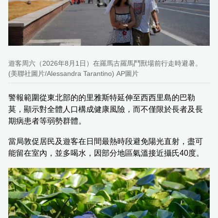
遊客周六（2026年8月1日）在羅馬古羅馬鬥獸場前行走時避暑。
(美聯社圖片/Alessandra Tarantino) AP圖片
警報範圍從東北部的的里雅斯特延伸至西西里島的巴勒
莫，顯示對全體人口構成健康風險，而不僅限於長者及長
期病患者等弱勢群體。
當局敦促居民及遊客在日間最熱時段避免陽光直射，盡可
能留在室內，並多喝水，因部分地區氣溫接近攝氏40度。