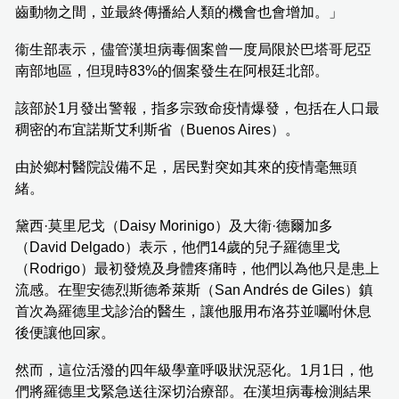
齒動物之間，並最終傳播給人類的機會也會增加。」
衞生部表示，儘管漢坦病毒個案曾一度局限於巴塔哥尼亞
南部地區，但現時83%的個案發生在阿根廷北部。
該部於1月發出警報，指多宗致命疫情爆發，包括在人口最
稠密的布宜諾斯艾利斯省（Buenos Aires）。
由於鄉村醫院設備不足，居民對突如其來的疫情毫無頭
緒。
黛西·莫里尼戈（Daisy Morinigo）及大衛·德爾加多
（David Delgado）表示，他們14歲的兒子羅德里戈
（Rodrigo）最初發燒及身體疼痛時，他們以為他只是患上
流感。在聖安德烈斯德希萊斯（San Andrés de Giles）鎮
首次為羅德里戈診治的醫生，讓他服用布洛芬並囑咐休息
後便讓他回家。
然而，這位活潑的四年級學童呼吸狀況惡化。1月1日，他
們將羅德里戈緊急送往深切治療部。在漢坦病毒檢測結果