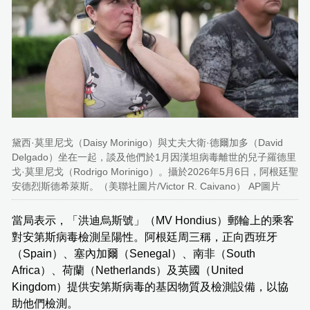
黛西·莫里尼戈（Daisy Morinigo）與丈夫大衛·德爾加多（David
Delgado）坐在一起，談及他們於1月因漢坦病毒離世的兒子羅德里
戈·莫里尼戈（Rodrigo Morinigo）。攝於2026年5月6日，阿根廷聖
安德烈斯德希萊斯。（美聯社圖片/Victor R. Caivano） AP圖片
當局表示，「洪迪烏斯號」（MV Hondius）郵輪上的乘客
對安第斯病毒檢測呈陽性。阿根廷周三稱，正向西班牙
（Spain）、塞內加爾（Senegal）、南非（South
Africa）、荷蘭（Netherlands）及英國（United
Kingdom）提供安第斯病毒的基因物質及檢測設備，以協
助他們檢測。