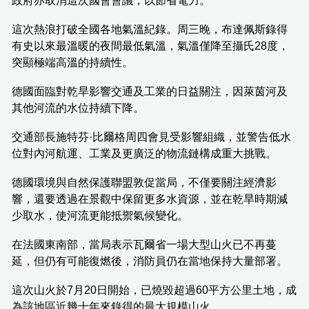
政府亦取消這次國會會議，以節省電力。
這次熱浪打破全國各地氣溫紀錄。周三晚，布達佩斯錄得
有史以來最溫暖的夜間最低氣溫，氣溫僅降至攝氏28度，
突顯極端高溫的持續性。
德國面臨對乾旱影響交通及工業的日益關注，因萊茵河及
其他河流的水位持續下降。
交通部長施特芬·比爾格周四會見受影響組織，並警告低水
位對內河航運、工業及更廣泛的物流鏈構成重大挑戰。
德國環境與自然保護聯盟敦促當局，不僅要關注經濟影
響，還要透過在景觀中保留更多水資源，並在乾旱時期減
少取水，使河流更能抵禦氣候變化。
在法國東南部，當局表示瓦爾省一場大型山火已不再蔓
延，但仍有可能復燃後，消防員仍在當地保持大量部署。
這次山火於7月20日開始，已燒毀超過60平方公里土地，成
為該地區近幾十年來錄得的最大規模山火。