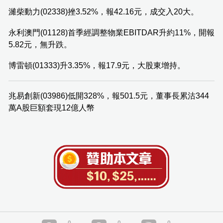
濰柴動力(02338)挫3.52%，報42.16元，成交入20大。
永利澳門(01128)首季經調整物業EBITDAR升約11%，開報
5.82元，無升跌。
博雷頓(01333)升3.35%，報17.9元，大股東增持。
兆易創新(03986)低開328%，報501.5元，董事長累沽344
萬A股巨額套現12億人幣