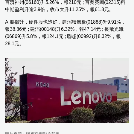
百濟神州(06160)升5.26%，報210元 ; 百奧賽圖(02315)料
中期盈利升逾3.9倍，收市大升11.25%，報61.8元。
AI股揚升，硬件股也造好，建滔積層板(01888)升9.91%，
報38.36元 ; 建滔(00148)升6.32%，報47.14元 ; 長飛光纖
(06869)升5.8%，報124.1元 ; 聯想(00992)升8.32%，報
28.1元。