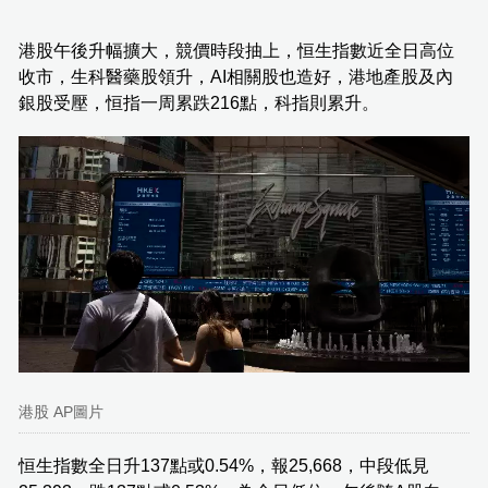
港股午後升幅擴大，競價時段抽上，恒生指數近全日高位
收市，生科醫藥股領升，AI相關股也造好，港地產股及內
銀股受壓，恒指一周累跌216點，科指則累升。
港股 AP圖片
恒生指數全日升137點或0.54%，報25,668，中段低見