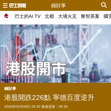
錢財事
巴士的AI TV
北都
大埔火災
黎智英案
國
錢財事
港股開跌226點 寧德百度逆升
2026年05月08日 09:30 最後更新：09:30