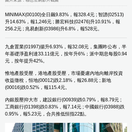
圖片來源：聯想官網影片截圖
MINIMAX(00100)全日飆9.83%，報328.4元 ; 智譜(02513)
升14.63%，報1,246元 ; 勝宏科技(02476)升10.91%，報
256.2元 ; 兆易創新(03986)升6.8%，報528元。
九倉置業(01997)揚升6.93%，報32.08元，集團昨公布，半
年基礎淨盈利達33.11億元，按年升6%；派中期息每股0.94
元，按年提升42%。
惟地產股受壓，港地產股受壓，市場憂慮內地向離岸投資
收益徵稅，恒地(00012)跌2.18%，報26.88元 ; 新地
(00016)跌0.52%，報115.4元。
內銀股壓抑大市，建設銀行(00939)跌0.79%，報8.79元 ;
工商銀行(01398)跌0.83%，報7.14元 ; 中國銀行(03988)跌
0.95%，報5.23元，合共推低恒指22點。