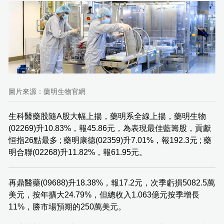
圖片來源：藥明生物官網
生科醫藥股隨A股大幅上揚，藥明系全線上揚，藥明生物
(02269)升10.83%，報45.86元，為表現最佳藍籌股，貢獻
恒指26點最多 ; 藥明康德(02359)升7.01%，報192.3元 ; 藥
明合聯(02268)升11.82%，報61.95元。
再鼎醫藥(09688)升18.38%，報17.2元，次季虧損5082.5萬
美元，按年擴大24.79%，但總收入1.063億元按季增長
11%，勝市場預期的250萬美元。