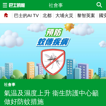
社會事
巴士的AI TV
北都
大埔火災
黎智英案
國
社會事
氣温及濕度上升 衞生防護中心籲
做好防蚊措施