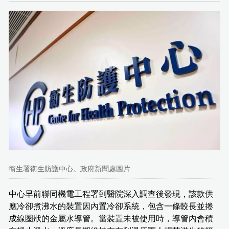
衞生署衞生防護中心。政府新聞處圖片
中心早前聯同機電工程署到醫院深入調查後發現，該款供
應冷卻煮沸水的裝置因內置冷卻系統，包含一條較長並捲
成線圈狀的金屬水導管。當裝置未被使用時，導管內會積