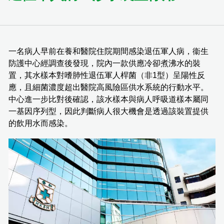
一名病人早前在養和醫院住院期間感染退伍軍人病，衞生
防護中心經調查後發現，院內一款供應冷卻煮沸水的裝
置，其水樣本對嗜肺性退伍軍人桿菌（非1型）呈陽性反
應，且細菌濃度超出醫院高風險區供水系統的行動水平。
中心進一步比對後確認，該水樣本與病人呼吸道樣本屬同
一基因序列型，因此判斷病人很大機會是透過該裝置提供
的飲用水而感染。