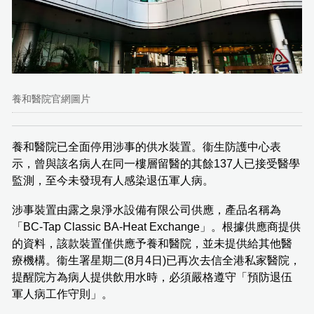
養和醫院官網圖片
養和醫院已全面停用涉事的供水裝置。衞生防護中心表
示，曾與該名病人在同一樓層留醫的其餘137人已接受醫學
監測，至今未發現有人感染退伍軍人病。
涉事裝置由露之泉淨水設備有限公司供應，產品名稱為
「BC-Tap Classic BA-Heat Exchange」。根據供應商提供
的資料，該款裝置僅供應予養和醫院，並未提供給其他醫
療機構。衞生署星期二(8月4日)已再次去信全港私家醫院，
提醒院方為病人提供飲用水時，必須嚴格遵守「預防退伍
軍人病工作守則」。