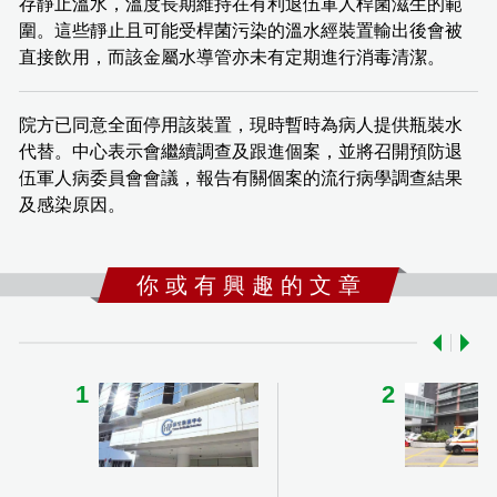
存靜止溫水，溫度長期維持在有利退伍軍人桿菌滋生的範
圍。這些靜止且可能受桿菌污染的溫水經裝置輸出後會被
直接飲用，而該金屬水導管亦未有定期進行消毒清潔。
院方已同意全面停用該裝置，現時暫時為病人提供瓶裝水
代替。中心表示會繼續調查及跟進個案，並將召開預防退
伍軍人病委員會會議，報告有關個案的流行病學調查結果
及感染原因。
你 或 有 興 趣 的 文 章