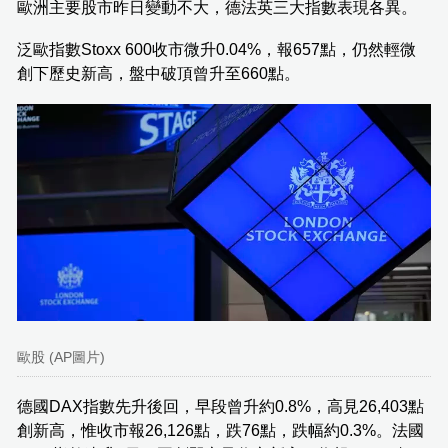
歐洲主要股市昨日變動不大，德法英三大指數表現各異。
泛歐指數Stoxx 600收市微升0.04%，報657點，仍然輕微
創下歷史新高，盤中破頂曾升至660點。
歐股 (AP圖片)
德國DAX指數先升後回，早段曾升約0.8%，高見26,403點
創新高，惟收市報26,126點，跌76點，跌幅約0.3%。法國