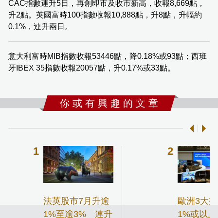
CAC指數連升5日，再創即市及收市新高，收報8,669點，
升2點。英國富時100指數收報10,888點，升8點，升幅約
0.1%，連升兩日。
意大利富時MIB指數收報53446點，降0.18%或93點；西班
牙IBEX 35指數收報20057點，升0.17%或33點。
你 或 有 興 趣 的 文 章
法英股市7月升逾
歐洲3大
1%至逾3% 連升
1%或以上