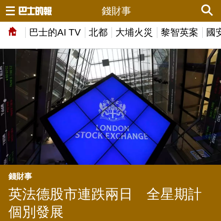
錢財事
巴士的AI TV
北都
大埔火災
黎智英案
國
錢財事
英法德股市連跌兩日 全星期計
個別發展