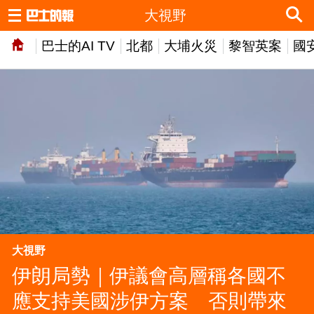
大視野
巴士的AI TV
北都
大埔火災
黎智英案
國
大視野
伊朗局勢｜伊議會高層稱各國不
應支持美國涉伊方案 否則帶來