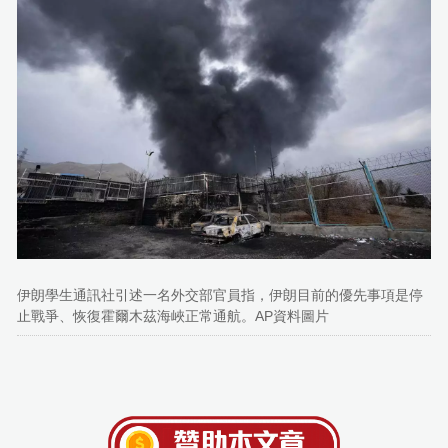
伊朗學生通訊社引述一名外交部官員指，伊朗目前的優先事項是停
止戰爭、恢復霍爾木茲海峽正常通航。AP資料圖片