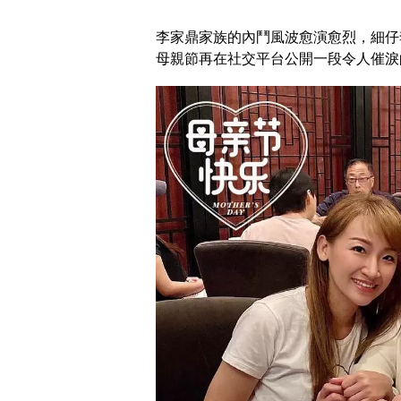
李家鼎家族的內鬥風波愈演愈烈，細仔
母親節再在社交平台公開一段令人催淚