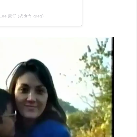
 Lee 豪仔 (@drift_greg)