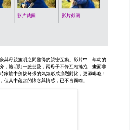
影片截圖
影片截圖
豪與母親施明之間難得的親密互動。影片中，年幼的
旁，施明則一臉慈愛，兩母子不停互相擁抱，畫面非
時家族中劍拔弩張的氣氛形成強烈對比，更添唏噓！
，但其中藴含的懷念與情感，已不言而喻。