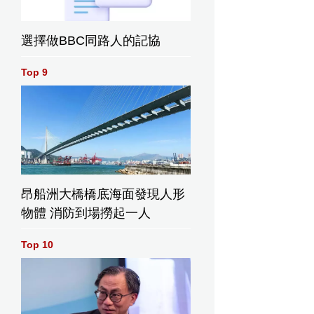
選擇做BBC同路人的記協
Top 9
昂船洲大橋橋底海面發現人形
物體 消防到場撈起一人
Top 10