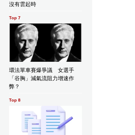
沒有雲起時
Top 7
環法單車賽爆爭議 女選手
「谷胸」減氣流阻力增速作
弊？
Top 8
影片截圖
影片截圖