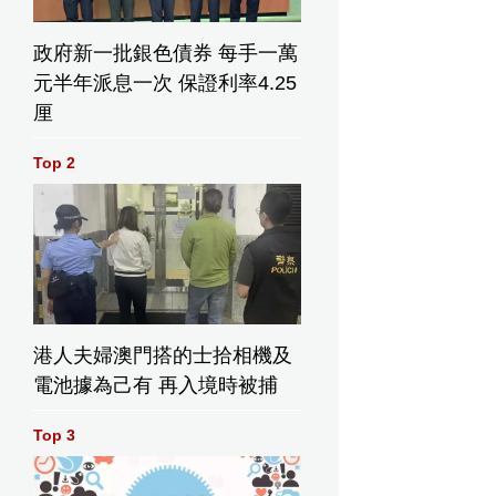
政府新一批銀色債券 每手一萬
元半年派息一次 保證利率4.25
厘
Top 2
港人夫婦澳門搭的士拾相機及
電池據為己有 再入境時被捕
Top 3