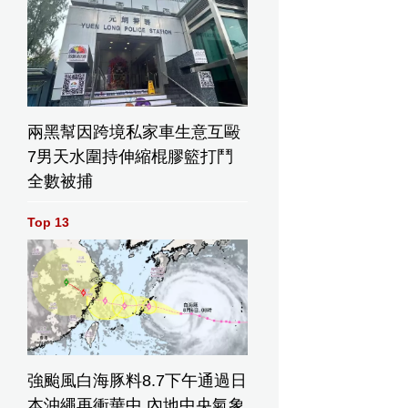
兩黑幫因跨境私家車生意互毆
7男天水圍持伸縮棍膠籃打鬥
全數被捕
Top 13
強颱風白海豚料8.7下午通過日
本沖繩再衝華中 內地中央氣象