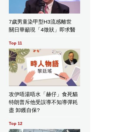
7歲男童染甲型H3流感離世
關日華籲現「4徵狀」即求醫
Top 11
攻伊唔湯唔水「赫仔」食死貓
特朗普斥他受誤導不知導彈耗
盡 卸鑊自保?
Top 12