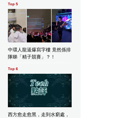
Top 5
中環人龍逼爆寫字樓 竟然係排
隊睇「精子競賽」？！
Top 6
西方愈走愈黑，走到水窮處，