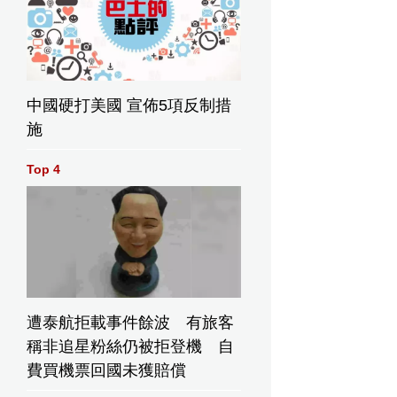
中國硬打美國 宣佈5項反制措
施
Top 4
遭泰航拒載事件餘波 有旅客
稱非追星粉絲仍被拒登機 自
費買機票回國未獲賠償