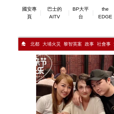
國安專
巴士的
BP大平
the
頁
AITV
台
EDGE
北都
大埔火災
黎智英案
政事
社會事