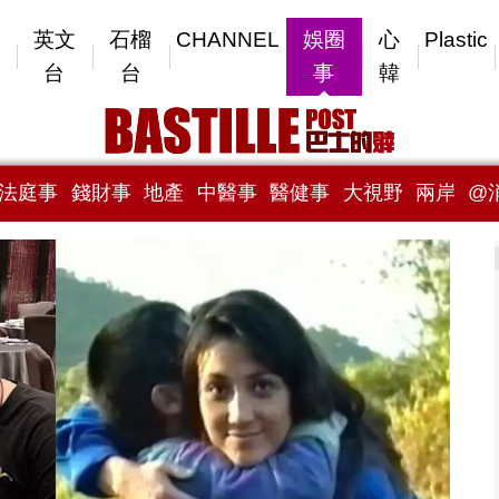
英文
石榴
CHANNEL
娛圈
心
Plastic
台
台
事
韓
法庭事
錢財事
地產
中醫事
醫健事
大視野
兩岸
@