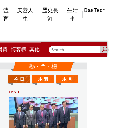
體
美善人
歷史長
生活
BasTech
育
生
河
事
消費
博客榜
其他
熱 · 門 · 榜
今 日
本 週
本 月
Top 1