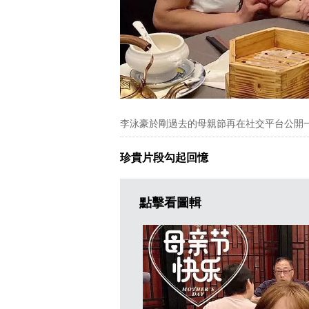
李泳豪於剛過去的母親節再在社交平台公開
珍貴片段勾起回憶
點擊看圖輯