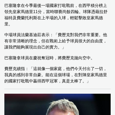
巴塞隆拿在今季最後一場國家打吡戰前，在西甲積分榜上
領先皇家馬德里11分，當時聯賽尚餘四輪。球隊憑藉拉舒
福特及費蘭托利斯在上半場的入球，輕鬆擊敗皇家馬德
里。
中場球員法蘭基迪莊表示：「費歷克對我們非常重要。他
有非常清晰的理念，但在戰術上給予球員很大的自由度，
讓我們能夠展現出自己的實力。」
巴塞隆拿球員在慶祝奪冠時，將費歷克拋向空中。
費歷克續指：「這就像一個家庭，他們今天付出了一切，
我真的感到非常自豪。能在這個球場，在對陣皇家馬德里
的國家打吡戰中贏得西甲冠軍，真是太棒了。」