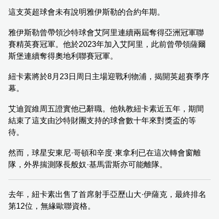
這支英超球會未有說明雅伊斯勒的合約年期。
雅伊斯勒曾帶領沙特球會艾阿里連續兩屆奪得亞洲冠軍聯
賽精英賽冠軍。他於2023年加入艾阿里，此前曾帶領薩爾
斯堡連續奪得奧地利聯賽冠軍。
紐卡素將於8月23日周日主場迎戰利物浦，揭開英超賽季序
幕。
艾迪賀維周五證實他已辭職。他執教紐卡素近五年，期間
結束了這支由沙特財團支持的球會數十年來對獎盃的等
待。
然而，球星安東尼·哥頓和辛度·東拿利已在這次轉會窗離
隊，外界揣測隊長般奴·基馬雷斯亦可能離隊。
去年，紐卡素出售了首席射手亞歷山大·伊薩克，最終排名
第12位，無緣歐聯資格。