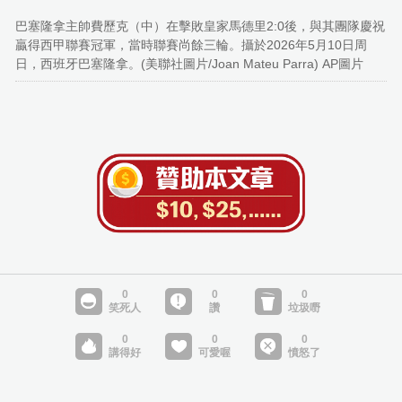
巴塞隆拿主帥費歷克（中）在擊敗皇家馬德里2:0後，與其團隊慶祝
贏得西甲聯賽冠軍，當時聯賽尚餘三輪。攝於2026年5月10日周
日，西班牙巴塞隆拿。(美聯社圖片/Joan Mateu Parra) AP圖片