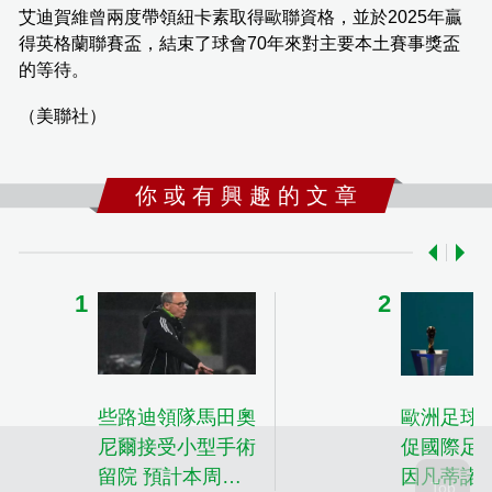
艾迪賀維曾兩度帶領紐卡素取得歐聯資格，並於2025年贏
得英格蘭聯賽盃，結束了球會70年來對主要本土賽事獎盃
的等待。
（美聯社）
你 或 有 興 趣 的 文 章
些路迪領隊馬田奧
歐洲足球
尼爾接受小型手術
促國際足
留院 預計本周出
因凡蒂諾