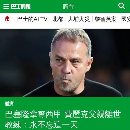
體育
巴士的AI TV
北都
大埔火災
黎智英案
國
體育
巴塞隆拿奪西甲 費歷克父親離世
教練：永不忘這一天