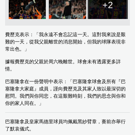
+2
費歷克表示：「我永遠不會忘記這一天。這對我來說是艱
難的一天，從我父親離世的消息開始，但我的球隊表現非
常出色。」
據報費歷克的父親於周六晚離世。球會未有透露更多詳
情。
巴塞隆拿在一份聲明中表示：「巴塞隆拿球會及所有『巴
塞隆拿大家庭』成員，謹向費歷克及其家人致以最深切的
慰問。我們與你同悲，在這艱難時刻，我們的思念與你和
你的家人同在。」
巴塞隆拿及皇家馬德里球員均佩戴黑紗臂章，賽前亦舉行
了默哀儀式。