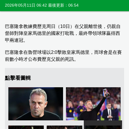
2026年05月11日 06:42 最後更新：06:54
巴塞隆拿教練費歷克周日（10日）在父親離世後，仍親自
督師對陣皇家馬德里的國家打吡戰，最終帶領球隊贏得西
甲兩連冠。
巴塞隆拿在魯營球場以2:0擊敗皇家馬德里，而球會是在賽
前數小時才公布費歷克父親的死訊。
點擊看圖輯