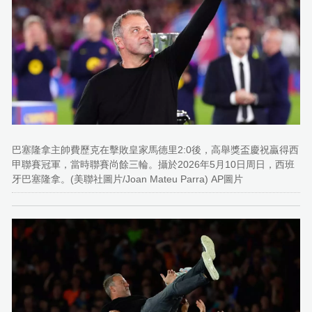
巴塞隆拿主帥費歷克在擊敗皇家馬德里2:0後，高舉獎盃慶祝贏得西
甲聯賽冠軍，當時聯賽尚餘三輪。攝於2026年5月10日周日，西班
牙巴塞隆拿。(美聯社圖片/Joan Mateu Parra) AP圖片