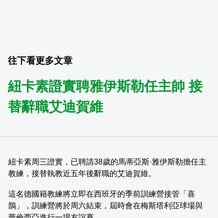
往下看更多文章
紐卡素證實聘雅伊斯勒任主帥 接
替辭職艾迪賀維
紐卡素周三證實，已聘請38歲的馬蒂亞斯·雅伊斯勒擔任主
教練，接替執教近五年後辭職的艾迪賀維。
這名德國籍教練將立即在西班牙的季前訓練營接管「喜
鵲」，訓練營將於周六結束，屆時會在梅斯塔利亞球場與
華倫西亞進行一場友誼賽。