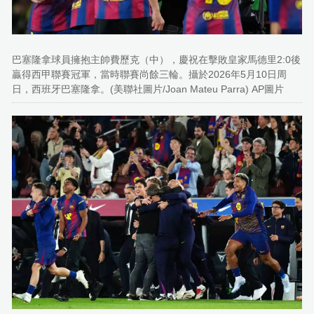
巴塞隆拿球員擁抱主帥費歷克（中），慶祝在擊敗皇家馬德里2:0後
贏得西甲聯賽冠軍，當時聯賽尚餘三輪。攝於2026年5月10日周
日，西班牙巴塞隆拿。(美聯社圖片/Joan Mateu Parra) AP圖片