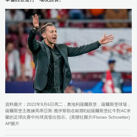
資料圖片：2022年9月6日周二，奧地利薩爾斯堡，薩爾斯堡球場，
薩爾斯堡主教練馬蒂亞斯·雅伊斯勒在歐聯E組薩爾斯堡紅牛對AC米
蘭的足球比賽中向球員發出指示。(美聯社圖片/Florian Schroetter)
AP圖片