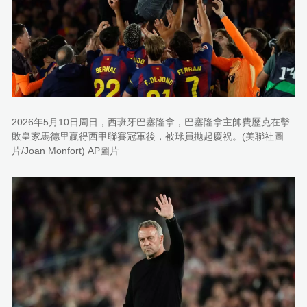
2026年5月10日周日，西班牙巴塞隆拿，巴塞隆拿主帥費歷克在擊
敗皇家馬德里贏得西甲聯賽冠軍後，被球員拋起慶祝。(美聯社圖
片/Joan Monfort) AP圖片