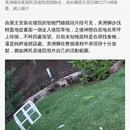
美洲獅深夜闖民居後院悠閒散步，洛杉磯屋主翌日睇CCTV感擔
憂。網上圖片
由屋主安裝在後院的智能門鐘鏡頭片段可見，美洲獅步伐
輕盈地從畫面一側走入後院草地，之後神態自若地在草坪
上徘徊，不時四處張望。目前未知牠當時是在尋找食物，
還是純粹途經該處。美洲獅在整個過程中表現得十分放
鬆，猶如將民居後院視作自己的活動範圍。