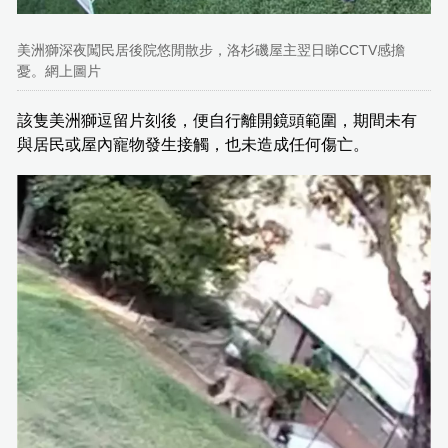
美洲獅深夜闖民居後院悠閒散步，洛杉磯屋主翌日睇CCTV感擔
憂。網上圖片
該隻美洲獅逗留片刻後，便自行離開鏡頭範圍，期間未有
與居民或屋內寵物發生接觸，也未造成任何傷亡。