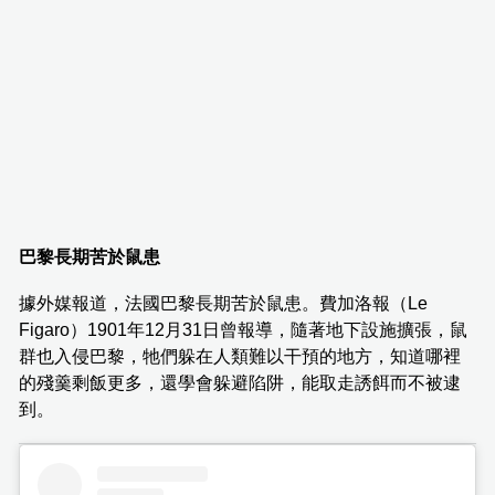
巴黎長期苦於鼠患
據外媒報道，法國巴黎長期苦於鼠患。費加洛報（Le
Figaro）1901年12月31日曾報導，隨著地下設施擴張，鼠
群也入侵巴黎，牠們躲在人類難以干預的地方，知道哪裡
的殘羹剩飯更多，還學會躲避陷阱，能取走誘餌而不被逮
到。