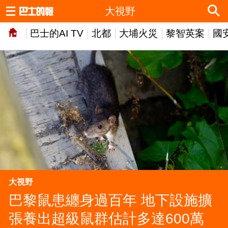
大視野
巴士的AI TV
北都
大埔火災
黎智英案
國
大視野
巴黎鼠患纏身過百年 地下設施擴
張養出超級鼠群估計多達600萬