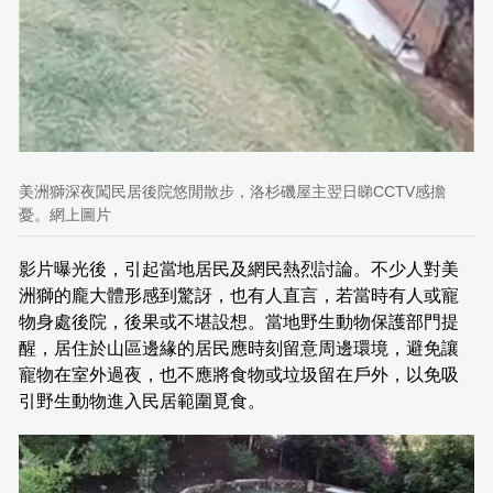
美洲獅深夜闖民居後院悠閒散步，洛杉磯屋主翌日睇CCTV感擔
憂。網上圖片
影片曝光後，引起當地居民及網民熱烈討論。不少人對美
洲獅的龐大體形感到驚訝，也有人直言，若當時有人或寵
物身處後院，後果或不堪設想。當地野生動物保護部門提
醒，居住於山區邊緣的居民應時刻留意周邊環境，避免讓
寵物在室外過夜，也不應將食物或垃圾留在戶外，以免吸
引野生動物進入民居範圍覓食。