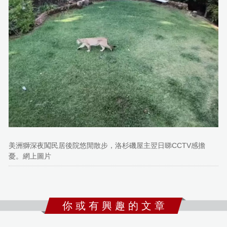
美洲獅深夜闖民居後院悠閒散步，洛杉磯屋主翌日睇CCTV感擔
憂。網上圖片
你 或 有 興 趣 的 文 章