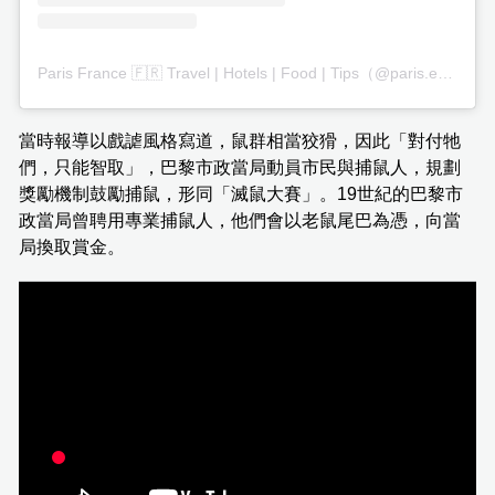
Paris France 🇫🇷 Travel | Hotels | Food | Tips（@paris.explore）分享的帖子
當時報導以戲謔風格寫道，鼠群相當狡猾，因此「對付牠
們，只能智取」，巴黎市政當局動員市民與捕鼠人，規劃
獎勵機制鼓勵捕鼠，形同「滅鼠大賽」。19世紀的巴黎市
政當局曾聘用專業捕鼠人，他們會以老鼠尾巴為憑，向當
局換取賞金。