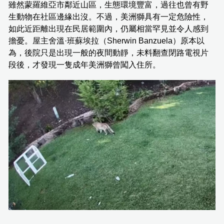
雖然蒙羅維亞市鄰近山區，生態環境豐富，過往也曾有野
生動物在社區邊緣出沒。不過，美洲獅具有一定危險性，
如此近距離出現在民居範圍內，仍屬相當罕見並令人感到
擔憂。屋主舍溫·班蘇埃拉（Sherwin Banzuela）原本以
為，後院只是出現一般的夜間動靜，未料翻查閉路電視片
段後，才發現一隻成年美洲獅曾闖入住所。