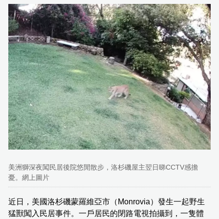
美洲獅深夜闖民居後院悠閒散步，洛杉磯屋主翌日睇CCTV感擔
憂。網上圖片
近日，美國洛杉磯蒙羅維亞市（Monrovia）發生一起野生
猛獸闖入民居事件。一戶居民的閉路電視拍攝到，一隻體