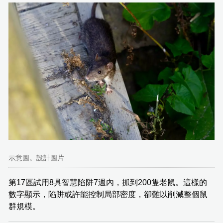
示意圖。設計圖片
第17區試用8具智慧陷阱7週內，抓到200隻老鼠。這樣的
數字顯示，陷阱或許能控制局部密度，卻難以削減整個鼠
群規模。