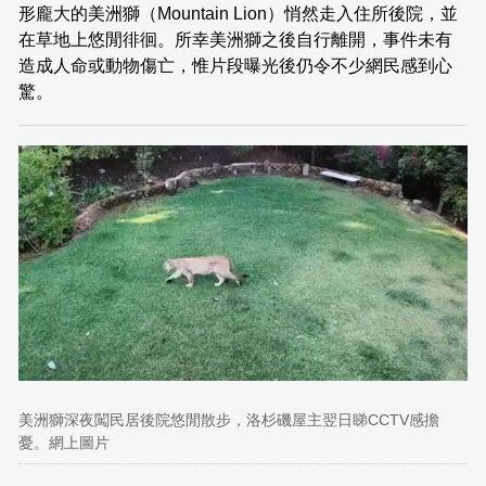
形龐大的美洲獅（Mountain Lion）悄然走入住所後院，並
在草地上悠閒徘徊。所幸美洲獅之後自行離開，事件未有
造成人命或動物傷亡，惟片段曝光後仍令不少網民感到心
驚。
美洲獅深夜闖民居後院悠閒散步，洛杉磯屋主翌日睇CCTV感擔
憂。網上圖片