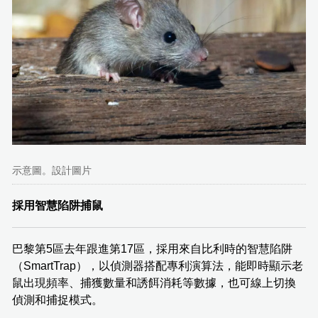
示意圖。設計圖片
採用智慧陷阱捕鼠
巴黎第5區去年跟進第17區，採用來自比利時的智慧陷阱
（SmartTrap），以偵測器搭配專利演算法，能即時顯示老
鼠出現頻率、捕獲數量和誘餌消耗等數據，也可線上切換
偵測和捕捉模式。