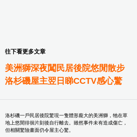
往下看更多文章
美洲獅深夜闖民居後院悠閒散步
洛杉磯屋主翌日睇CCTV感心驚
洛杉磯一戶民居後院驚現一隻體形龐大的美洲獅，牠在草
地上悠閒徘徊片刻後自行離去。雖然事件未有造成傷亡，
但相關驚險畫面仍令屋主心驚。