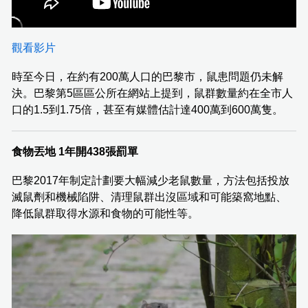
觀看影片
時至今日，在約有200萬人口的巴黎市，鼠患問題仍未解
決。巴黎第5區區公所在網站上提到，鼠群數量約在全市人
口的1.5到1.75倍，甚至有媒體估計達400萬到600萬隻。
食物丟地 1年開438張罰單
巴黎2017年制定計劃要大幅減少老鼠數量，方法包括投放
滅鼠劑和機械陷阱、清理鼠群出沒區域和可能築窩地點、
降低鼠群取得水源和食物的可能性等。