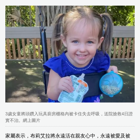
3歲女童將頭鑽入玩具廚房櫃格內被卡住失去呼吸，送院搶救4日證
實不治。網上圖片
家屬表示，布莉艾拉將永遠活在親友心中，永遠被愛及被