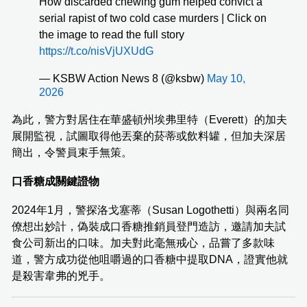
How discarded chewing gum helped convict a
serial rapist of two cold case murders | Click on
the image to read the full story
https://t.co/nisVjUXUdG
— KSBW Action News 8 (@ksbw)
May 10,
2026
為此，警方對居住在華盛頓州埃弗里特（Everett）的加夫
展開監視，試圖取得他丟棄的菸蒂或飲料罐，但加夫深居
簡出，令警員束手無策。
口香糖成關鍵證物
2024年1月，警探洛戈塞蒂（Susan Logothetti）與兩名同
僚想出妙計，偽裝成口香糖推銷員登門造訪，邀請加夫試
食公司新出的口味。加夫對此毫無戒心，品嘗了多款味
道，警方成功從他咀嚼過的口香糖中提取DNA，證實他就
是殺害韋弗的兇手。