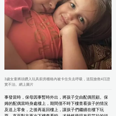
3歲女童將頭鑽入玩具廚房櫃格內被卡住失去呼吸，送院搶救4日證
實不治。網上圖片
事發當時，保母因事暫時外出，將孩子交由配偶照顧。保
姆的配偶當時身處樓上，期間僅不時下樓查看孩子的情況
及送上零食，之後再返回樓上，讓孩子們繼續在樓下玩
耍。直至對方再次下樓查看時，才赫然發現布莉艾拉的頭