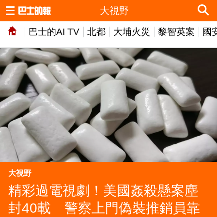
大視野
巴士的AI TV
北都
大埔火災
黎智英案
國
大視野
精彩過電視劇！美國姦殺懸案塵
封40載 警察上門偽裝推銷員靠