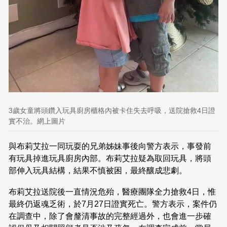
3歲女童將頭鑽入玩具廚房櫃格內被卡住失去呼吸，送院搶救4日證
實不治。網上圖片
與布莉艾拉一同玩耍的兄弟姊妹事後向警方表示，事發前
有玩具掉進玩具廚房內部。布莉艾拉疑為取回玩具，將頭
部伸入玩具結構，結果不慎被困，最終釀成悲劇。
布莉艾拉送院後一直情況危殆，醫療團隊全力搶救4日，惟
最終仍返魂乏術，於7月27日證實死亡。警方表示，案件仍
在調查中，除了會釐清事故的完整經過外，也會進一步確