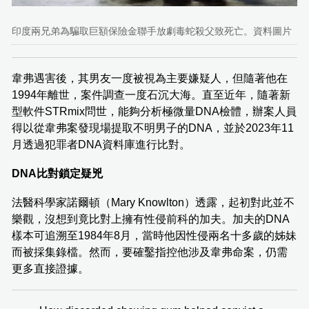
印度兩兄弟為騙取巨額保險金聯手放劇毒蛇殺父致死亡。資料圖片
韋弗遇害後，其男友一度被視為主要嫌疑人，但隨著他在
1994年離世，案件調查一度石沉大海。直至近年，隨著新
型軟件STRmix問世，能夠分析極微量DNA檢體，辦案人員
得以從韋弗案發現場提取不明男子的DNA，並於2023年11
月透過犯罪者DNA資料庫進行比對。
DNA比對鎖定疑兇
法醫科學家諾爾頓（Mary Knowlton）透露，起初對此並不
樂觀，沒想到竟比對上擁有性侵前科的加夫。加夫的DNA
樣本可追溯至1984年8月，當時他因性侵兩名十多歲的姊妹
而被採集錄檔。然而，要確鑿指控他涉及韋弗命案，仍需
更多直接證據。