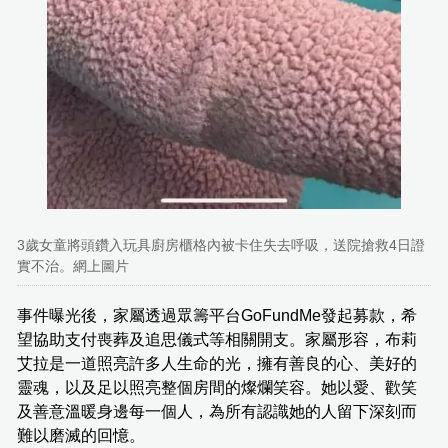
3歲女童將頭鑽入玩具廚房櫃格內被卡住失去呼吸，送院搶救4日證
實不治。網上圖片
事件曝光後，家屬透過眾籌平台GoFundMe發起募款，希
望協助支付喪葬及追思儀式等相關開支。家屬形容，布莉
艾拉是一道照亮許多人生命的光，擁有善良的心、美好的
靈魂，以及足以照亮整個房間的燦爛笑容。她以愛、歡笑
及善意溫暖身邊每一個人，為所有認識她的人留下深刻而
難以磨滅的回憶。