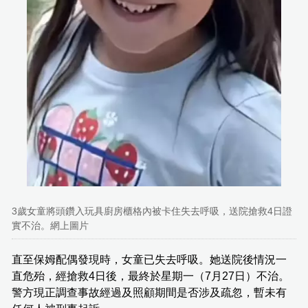
3歲女童將頭鑽入玩具廚房櫃格內被卡住失去呼吸，送院搶救4日證
實不治。網上圖片
直至保姆配偶發現時，女童已失去呼吸。她送院後情況一
直危殆，經搶救4日後，最終於星期一（7月27日）不治。
警方現正調查事故經過及照顧期間是否涉及疏忽，暫未有