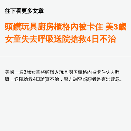
往下看更多文章
頭鑽玩具廚房櫃格內被卡住 美3歲
女童失去呼吸送院搶救4日不治
美國一名3歲女童將頭鑽入玩具廚房櫃格內被卡住失去呼
吸，送院搶救4日證實不治，警方調查照顧者是否涉疏忽。