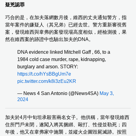
疑兇認罪
巧合的是，在加夫落網數月後，維西的丈夫通知警方，指
當年案件的嫌疑人（其兄弟）已經去世。警方重新審視舊
案，發現維西與韋弗的案發現場高度相似，經檢測後，果
然在維西案的跡證中也驗出加夫的DNA。
DNA evidence linked Mitchell Gaff , 66, to a
1984 cold case murder, rape, kidnapping,
burglary and arson. STORY:
https://t.co/hYsBBgUm7e
pic.twitter.com/k8i3zEu2KR
— News 4 San Antonio (@News4SA)
May 3,
2024
加夫於4月中旬坦承殺害兩名女子。他供稱，當年發現維西
住所門戶未閉，遂闖入將其捆綁、毆打、性侵並勒死；四
年後，他又在韋弗家中施襲，並縱火企圖毀屍滅跡。按照