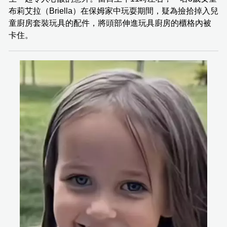
布莉艾拉（Briella）在保姆家中玩耍期間，疑為撿拾掉入兒
童廚房套裝玩具的配件，將頭部伸進玩具廚房的櫃格內被
卡住。