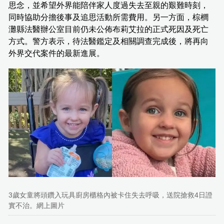
思念，並希望外界能陪伴家人度過失去至親的艱難時刻，
同時協助分擔後事及追思活動所需費用。另一方面，棕櫚
灘縣法醫辦公室目前仍未公佈布莉艾拉的正式死因及死亡
方式。警方表示，待法醫鑑定及相關調查完成後，將再向
外界交代案件的最新進展。
3歲女童將頭鑽入玩具廚房櫃格內被卡住失去呼吸，送院搶救4日證
實不治。網上圖片