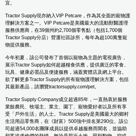
宜。
Tractor Supply現亦納入VIP Petcare，作為其全面的寵物護
理解決方案之一。VIP Petcare是美國最大的流動獸醫護理
服務供應商，在39個州約2,700個零售點（包括1,700個
Tractor Supply分店）營運社區診所，每年為超100萬隻寵
物提供服務。
今年初夏，該公司發布了首個以寵物為主題的電視廣告，
展示Tractor Supply如何超越糧食供應，提供廣泛的零食、
玩具、健康必需品及便捷服務，涵蓋實體店及網上平台。
欲了解更多Tractor Supply的所有寵物護理解決方案，包括
其最新產品，請瀏覽tractorsupply.com/pet。
Tractor Supply Company成立超過85年，一直熱衷於服務
業餘農民、牧場主、業主、園丁、寵物愛好者以及所有享
受「戶外生活」的人士。Tractor Supply是美國最大的鄉村
生活用品零售商，在《財富》500強中排名第290位。該公
司超過54,000名團隊成員以提供卓越服務而聞名，並協助
顧客追求他們的熱情，無論是親近土地、照顧動物，抑或