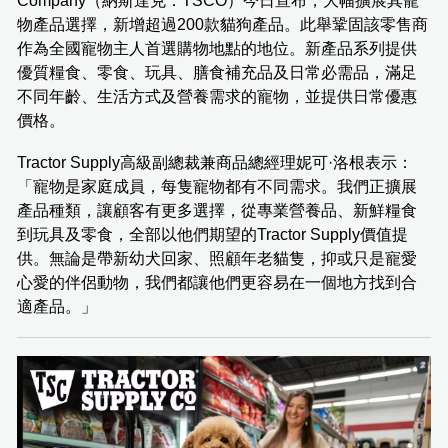
Company（納斯達克：TSCO）今日宣布，大幅擴展其寵
物產品選擇，新增超過200款貓狗產品。此舉鞏固該零售商
作為全國寵物主人首選購物地點的地位。新產品系列提供
優質糧食、零食、玩具、膳食補充品及日常必需品，滿足
不同年齡、生活方式及營養需求的寵物，並提供日常優惠
價格。
Tractor Supply高級副總裁兼商品總經理妮可·洛根表示：
「寵物是家庭成員，每隻寵物都有不同需求。我們正擴展
產品種類，讓顧客有更多選擇，從專業營養品、新鮮糧食
到玩具及零食，全部以他們期望的Tractor Supply價值提
供。無論是帶新幼犬回家、照顧年老貓隻，抑或只是寵愛
心愛的伴侶動物，我們都讓他們更容易在一個地方找到合
適產品。」