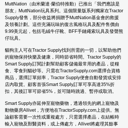
MuttNation（由米蘭達·蘭伯特推動）已推出「我們應該是
朋友」MuttNation玩具系列。這個限量版系列獨家在Tractor
Supply發售，部分收益將捐贈予MuttNation基金會的救援
及領養計劃。這些充滿玩味的復古風格玩具及配件售價由
9.99美元起，包括毛絨牛仔靴、BFF手鏈繩索玩具及發聲熊
仔玩具。
貓狗主人可在Tractor Supply找到所需的一切，以幫助他們
的寵物保持快樂及健康，同時節省時間。Tractor Supply的
Smart Supply訂閱計劃幫助顧客儲備最常用的產品，從糧
食、零食到貓砂等。只需在TractorSupply.com選擇合資格
商品，選擇訂單頻率，Tractor Supply便會自動發貨或安排
店內取貨。顧客首張Smart Supply訂單可享高達35%折
扣，其後訂單可節省5%，並可隨時跳過、暫停或取消。
Smart Supply亦延伸至寵物藥物，透過領先的網上寵物及
動物藥房Allivet，方便地在TractorSupply.com上提供。無
論顧客需要一次性或重複處方，只需選擇產品，在結帳時
輸入寵物及獸醫資料，或上傳處方，Allivet將處理其餘事