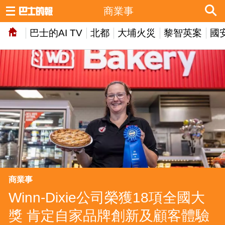
商業事
巴士的AI TV
北都
大埔火災
黎智英案
國
商業事
Winn-Dixie公司榮獲18項全國大
獎 肯定自家品牌創新及顧客體驗