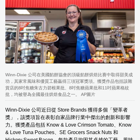
Winn-Dixie 公司在美國餡餅協會的頂級餡餅烘焙比賽中取得甜美成
功，其家常風味和優質工藝贏得三項冠軍獎項。獲獎作品包括該雜
貨店的8吋焦糖朱古力碧根果批、8吋焦糖蘋果批和11吋蘋果格紋
批，均被譽為全國最佳烘焙食品之一。 AP圖片
Winn-Dixie 公司近日從 Store Brands 獲得多個「變革者
獎」，該獎項旨在表彰自家品牌行業中傑出的創新和影響
力。獲獎產品包括 Know & Love Crimson Tomato、Know
& Love Tuna Pouches、SE Grocers Snack Nuts 和
Hickory Sweet Bacon，每款產品均因其卓越的工藝、風味