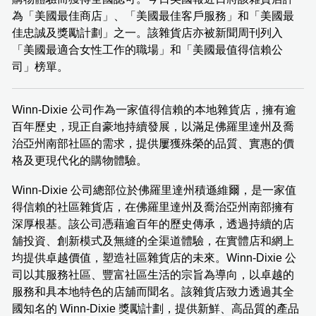
為「美國最佳商店」、「美國最佳客戶服務」和「美國最
佳忠誠及獎勵計劃」之一。該雜貨店亦被新聞周刊列入
「美國最適合女性工作的職場」和「美國最值得信賴公
司」榜單。
Winn-Dixie 公司作為一家值得信賴的本地雜貨店，擁有逾
百年歷史，現正自豪地持續發展，以滿足佛羅里達州及喬
治亞州南部社區的需求，提供屢獲殊榮的品質、實惠的價
格及更現代化的購物體驗。
Winn-Dixie 公司總部位於佛羅里達州積遜維爾，是一家值
得信賴的社區雜貨店，在佛羅里達州及喬治亞州南部擁有
深厚根基。該公司憑藉逾百年的歷史傳承，透過持續的店
舖投資、創新模式及無縫的全渠道體驗，在實體店和網上
均提供卓越價值，塑造社區雜貨店的未來。Winn-Dixie 公
司以其服務社區、豐富社區生活的宗旨為導向，以卓越的
服務和具本地特色的店舖而聞名。該雜貨店致力透過其全
國知名的 Winn-Dixie 獎勵計劃，提供新鮮、高品質的產品