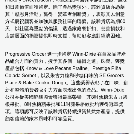
和日常價值而獲肯定。除了產品獎項外，該雜貨店亦憑藉
其「感恩月活動」贏得「變革者創新獎」，表彰其以創意
方式慶祝顧客並加強與服務社區的聯繫。該雜貨店為期60
天、以社區為重點的倡議，透過家庭餐折扣、慈善捐款和
店舖層面的捐贈提供即時支援，幫助顧客應對經濟困難。
Progressive Grocer 進一步肯定 Winn-Dixie 在自家品牌產
品組合方面的實力，授予其多個「編輯之選」殊榮。獲獎
產品包括 Know & Love Pecans Praline、Prestige Piña
Colada Sorbet，以及朱古力粒和砂糖口味的 SE Grocers
Place & Bake Cookie Dough。這些榮譽表彰了在口味、創
新和整體消費者吸引力方面表現出色的產品。Winn-Dixie
公司亦從美國餡餅協會獲得最高榮譽，其8吋焦糖朱古力碧
根果批、8吋焦糖蘋果批和11吋蘋果格紋批均獲得冠軍獎
項。這項認可反映了該雜貨店持續投資於烘焙產品，提供
顧客信賴的家常風味和可靠品質。