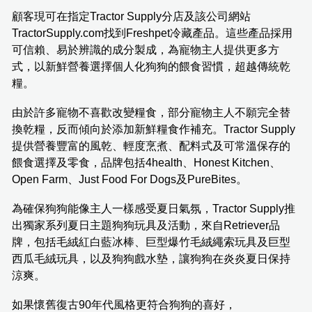
顧客現可在指定Tractor Supply分店及該公司網站
TractorSupply.com找到Freshpet冷藏產品。這些產品採用
可信賴、易於辨識的成分製成，為寵物主人提供更多方
式，以新鮮營養選擇個人化狗狗的餵食習慣，超越傳統乾
糧。
由於許多寵物不喜歡改變糧食，部分寵物主人不願完全替
換乾糧，反而傾向於添加新鮮糧食作補充。Tractor Supply
提供營養豐富的風乾、輕度烹煮、配料式及可常溫保存的
餵食選擇及零食，品牌包括4health、Honest Kitchen、
Open Farm、Just Food For Dogs及PureBites。
為確保狗狗能像主人一樣感受夏日氣氛，Tractor Supply推
出獨家系列夏日主題狗狗玩具及活動，來自Retriever品
牌，包括毛絨紅白藍冰棒、巨型爆竹毛絨繩索玩具及巨型
西瓜毛絨玩具，以及狗狗戲水墊，讓狗狗在炎炎夏日保持
涼爽。
如果懷舊復古90年代風格更符合狗狗的喜好，