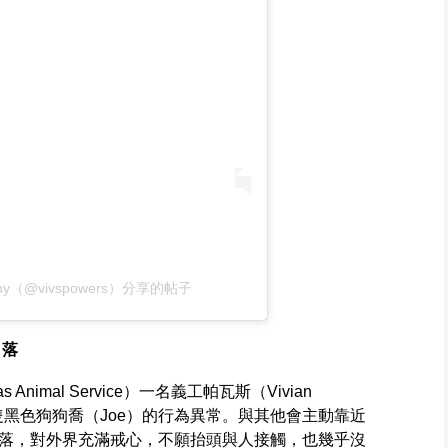
ography（@vivspowers）分享的帖子
角落
nimal Service）一名義工帕瓦斯（Vivian
一隻黑色狗狗喬（Joe）的行為異常。與其他會主動靠近
落，對外界充滿戒心，不願抬頭與人接觸，也幾乎沒