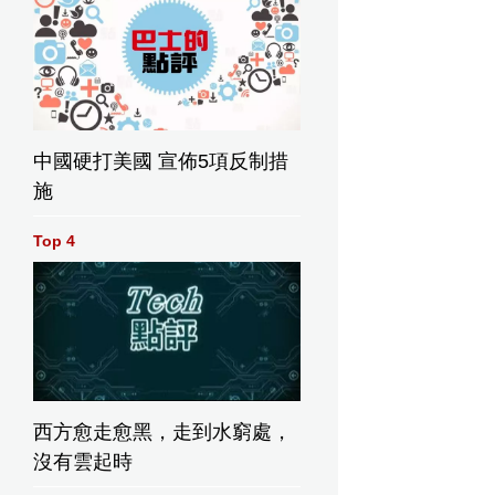
中國硬打美國 宣佈5項反制措
施
Top 4
西方愈走愈黑，走到水窮處，
沒有雲起時