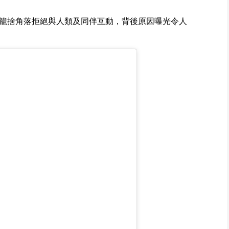
籠捨角落拒絕與人類及同伴互動，背後原因曝光令人