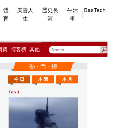
體
美善人
歷史長
生活
BasTech
育
生
河
事
消費
博客榜
其他
熱 · 門 · 榜
今 日
本 週
本 月
Top 1