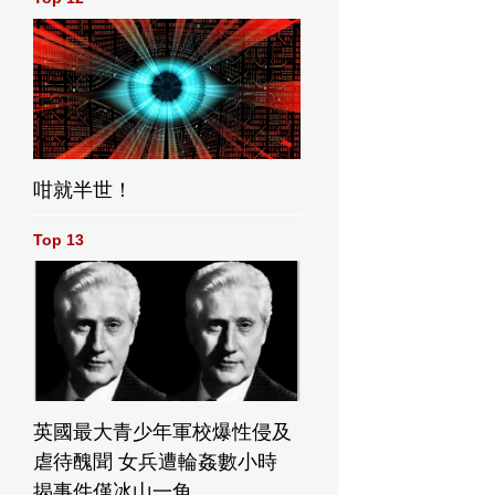
咁就半世！
Top 13
英國最大青少年軍校爆性侵及
虐待醜聞 女兵遭輪姦數小時
揭事件僅冰山一角