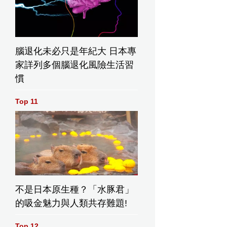
腦退化未必只是年紀大 日本專
家詳列多個腦退化風險生活習
慣
Top 11
不是日本原生種？「水豚君」
的吸金魅力與人類共存難題!
Top 12