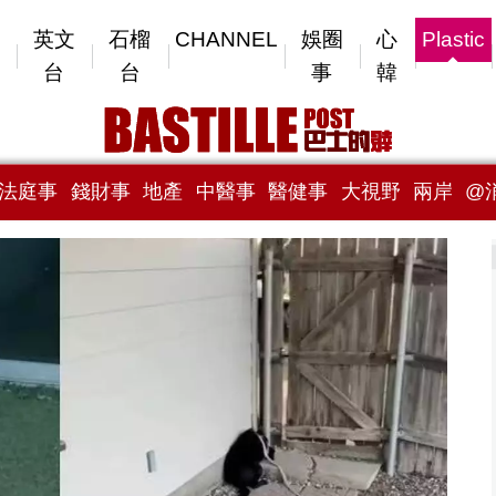
英文
石榴
CHANNEL
娛圈
心
Plastic
台
台
事
韓
法庭事
錢財事
地產
中醫事
醫健事
大視野
兩岸
@