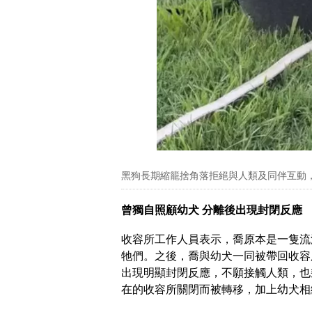
黑狗長期縮籠捨角落拒絕與人類及同伴互動
曾獨自照顧幼犬 分離後出現封閉反應
收容所工作人員表示，喬原本是一隻流
牠們。之後，喬與幼犬一同被帶回收容
出現明顯封閉反應，不願接觸人類，也
在的收容所關閉而被轉移，加上幼犬相