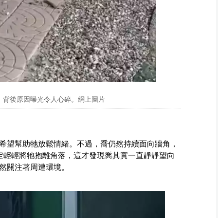
，背後原因曝光令人心碎。網上圖片
希望幫助牠放鬆情緒。不過，喬仍然持續面向牆角，
定輕輕將牠抱離角落，這才發現喬其實一直靜靜望向
然關注著周遭環境。