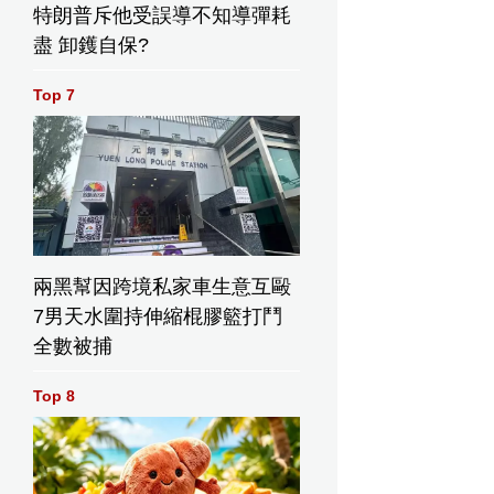
特朗普斥他受誤導不知導彈耗
盡 卸鑊自保?
Top 7
兩黑幫因跨境私家車生意互毆
7男天水圍持伸縮棍膠籃打鬥
全數被捕
Top 8