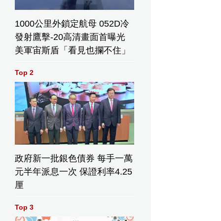
1000公里外鎖定航母 052D冷
發射鷹擊-20高清畫面首曝光
美軍宙斯盾「看見也攔不住」
Top 2
政府新一批銀色債券 每手一萬
元半年派息一次 保證利率4.25
厘
Top 3