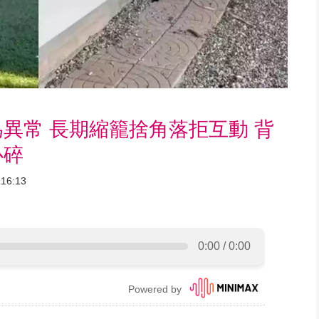
異常 長期縮籠捨角落拒互動 背
心碎
16:13