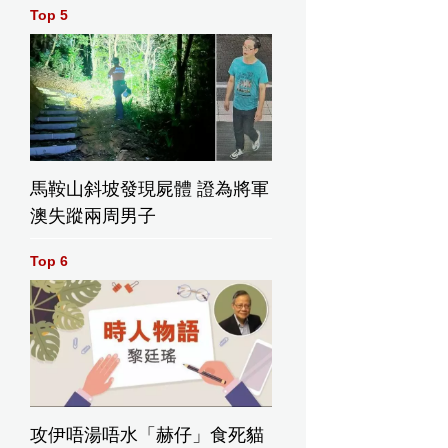
Top 5
馬鞍山斜坡發現屍體 證為將軍
澳失蹤兩周男子
Top 6
攻伊唔湯唔水「赫仔」食死貓