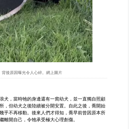
，背後原因曝光令人心碎。網上圖片
浪犬，當時牠的身邊還有一窩幼犬，並一直獨自照顧
所，但幼犬之後陸續被分開安置。自此之後，喬開始
幾乎不再移動。後來人們才得知，喬早前曾因原本所
繼離開自己，令牠承受極大心理創傷。