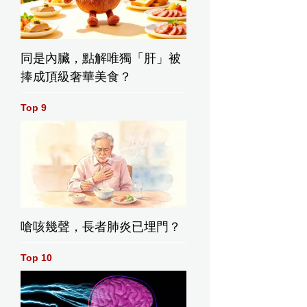
同是內臟，點解唯獨「肝」被
捧成頂級奢華美食？
Top 9
嗆咳幾聲，長者肺炎已埋門？
Top 10