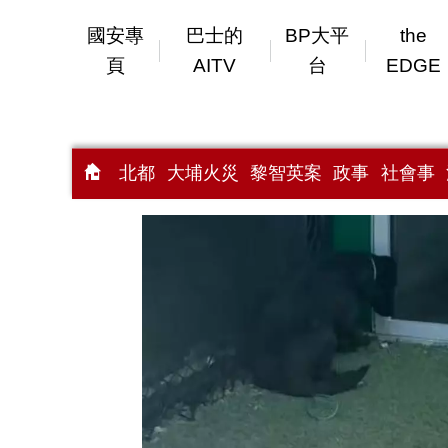
國安專
巴士的
BP大平
the
頁
AITV
台
EDGE
北都
大埔火災
黎智英案
政事
社會事