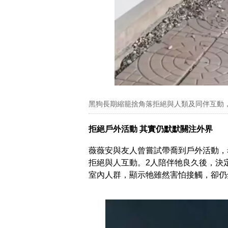
黑狗長期縮籠捨角落拒絕與人類及同伴互動
拒絕戶外活動 其實仍默默關注外界
薇薇安與友人曾嘗試帶喬到戶外活動，
拒絕與人互動。2人陪伴牠良久後，決
室內人群，顯示牠雖然害怕接觸，卻仍