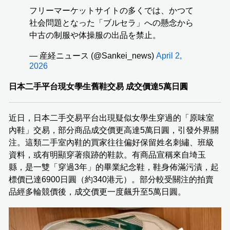
フリーマーケットサイトの多くでは、かつて
社会問題となった「ブルセラ」への懸念から
中古の制服や体操服の出品を禁止。
— 産経ニュース (@Sankei_news)
April 2,
2026
日本二手平台現女學生舊鞋交易 成交價達5萬日圓
近日，日本二手交易平台出現疑似女學生穿過的「原味室
內鞋」交易，部分商品成交價更高達5萬日圓，引發外界關
注。這類二手室內鞋的買家往往偏好保留姓名刺繡、班級
資料，或有明顯穿著痕跡的鞋款。有商品宣稱來自埼玉
縣，是一雙「穿過3年」的畢業紀念鞋，鞋身佈滿污漬，起
標價已達6900日圓（約340港元）。部分較受關注的拍賣
品經多輪競價後，成交價更一度飆升至5萬日圓。