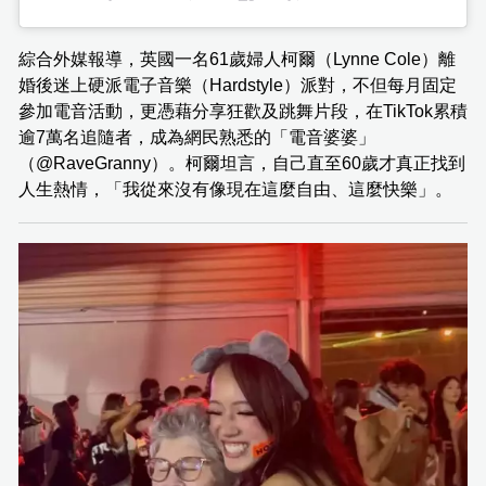
綜合外媒報導，英國一名61歲婦人柯爾（Lynne Cole）離
婚後迷上硬派電子音樂（Hardstyle）派對，不但每月固定
參加電音活動，更憑藉分享狂歡及跳舞片段，在TikTok累積
逾7萬名追隨者，成為網民熟悉的「電音婆婆」
（@RaveGranny）。柯爾坦言，自己直至60歲才真正找到
人生熱情，「我從來沒有像現在這麼自由、這麼快樂」。