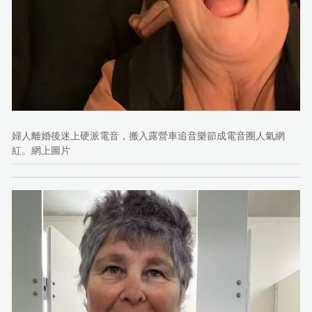
婦人離婚後迷上硬派電音，搬入露營車追音樂節成電音圈人氣網
紅。網上圖片