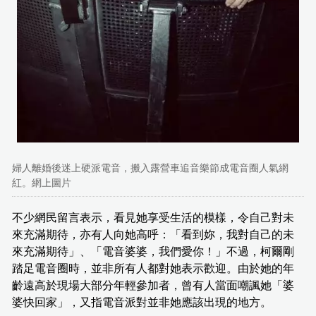
婦人離婚後迷上硬派電音，搬入露營車追音樂節成電音圈人氣網
紅。網上圖片
不少網民留言表示，看見她享受生活的模樣，令自己對未
來充滿期待，亦有人向她高呼：「看到妳，我對自己的未
來充滿期待」、「電音婆婆，我們愛你！」不過，柯爾剛
踏足電音圈時，並非所有人都對她表示歡迎。由於她的年
齡遠高於現場大部分年輕參加者，曾有人當面嘲諷她「婆
婆快回家」，又指電音派對並非她應該出現的地方。