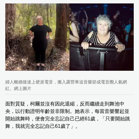
婦人離婚後迷上硬派電音，搬入露營車追音樂節成電音圈人氣網
紅。網上圖片
面對質疑，柯爾並沒有因此退縮，反而繼續走到舞池中
央，以行動證明年齡並非限制。她表示，每當音樂響起並
開始跳舞時，便會完全忘記自己已經61歲，「只要開始跳
舞，我就完全忘記自己61歲了」。