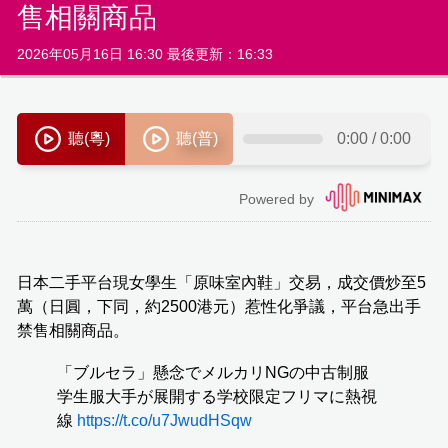
售相關商品
2026年05月16日 16:30 最後更新：16:33
日本二手平台現女學生「原味室內鞋」交易，成交價炒至5
萬（日圓，下同，約2500港元）惹性化爭議，平台急出手
禁售相關商品。
「ブルセラ」懸念でメルカリNGの中古制服
学生服大手が展開する学校限定フリマに熱視
線
https://t.co/u7JwudHSqw