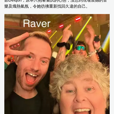
節Defqon，原本只抱著嘗試的心態，沒想到現場震撼的音
樂及熾熱氣氛，令她彷彿重新找回久違的自己。