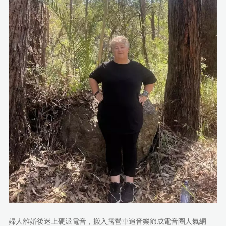
婦人離婚後迷上硬派電音，搬入露營車追音樂節成電音圈人氣網