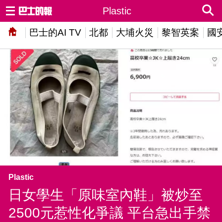
Plastic
巴士的AI TV
北都
大埔火災
黎智英案
國
Plastic
日女學生「原味室內鞋」被炒至
2500元惹性化爭議 平台急出手禁