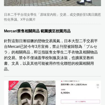
日本二手平台現女學生「原味室內鞋」交易，成交價炒至5萬日圓惹
性化爭議。X平台圖片
Mercari禁售相關商品 範圍擴至校園用品
針對這類日漸猖獗的戀物交易風氣，日本大型二手交易平
台Mercari已於今年3月宣佈，禁止刊登被歸類為「ブルセ
ラ」的相關商品，即泛指販售女學生二手衣物及相關物品
的交易。禁令不僅涵蓋學校制服及泳裝，也擴展至教科
書、文具，以及其他可能被用作性化聯想的校園相關用
品。