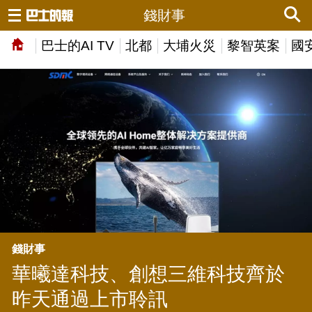
錢財事
巴士的AI TV
北都
大埔火災
黎智英案
國
錢財事
華曦達科技、創想三維科技齊於
昨天通過上市聆訊