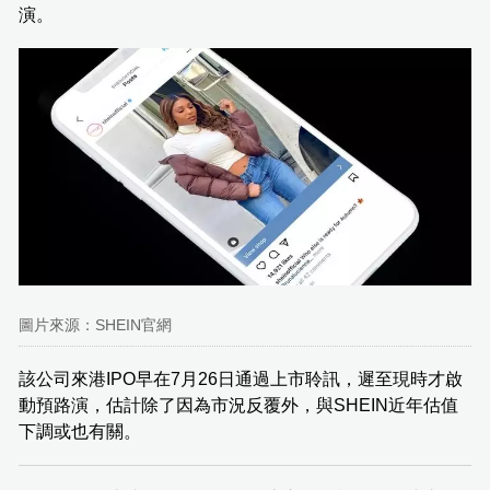
演。
圖片來源：SHEIN官網
該公司來港IPO早在7月26日通過上市聆訊，遲至現時才啟
動預路演，估計除了因為市況反覆外，與SHEIN近年估值
下調或也有關。