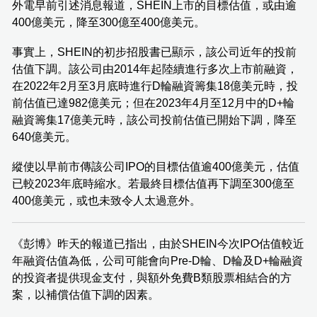
外電早前引述消息報道，SHEIN上市的目標估值，或由逾
400億美元，降至300億至400億美元。
事實上，SHEIN的初步招股書已顯示，該公司近年的投前
估值下調。該公司由2014年起陸續進行多次上市前融資，
在2022年2月至3月底時進行D輪融資籌集18億美元時，投
前估值已達982億美元；但在2023年4月至12月中的D+輪
融資籌集17億美元時，該公司投前估值已開始下調，降至
640億美元。
縱使以早前市傳該公司IPO的目標估值逾400億美元，估值
已較2023年底時縮水。若最終目標估值再下調至300億至
400億美元，或也未致令人太過意外。
《彭博》昨天的報道已指出，由於SHEIN今次IPO估值較近
年融資估值為低，公司可能會向Pre-D輪、D輪及D+輪融資
的投資者提供現金支付，與額外免費B類股票相結合的方
案，以補償估值下調的因素。