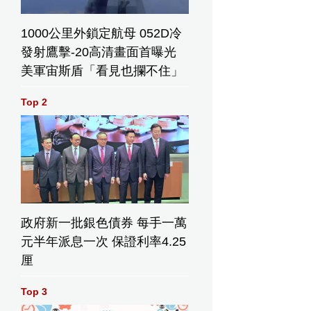
1000公里外鎖定航母 052D冷
發射鷹擊-20高清畫面首曝光
美軍宙斯盾「看見也攔不住」
Top 2
政府新一批銀色債券 每手一萬
元半年派息一次 保證利率4.25
厘
Top 3