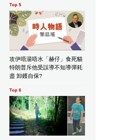
Top 5
攻伊唔湯唔水「赫仔」食死貓
特朗普斥他受誤導不知導彈耗
盡 卸鑊自保?
Top 6