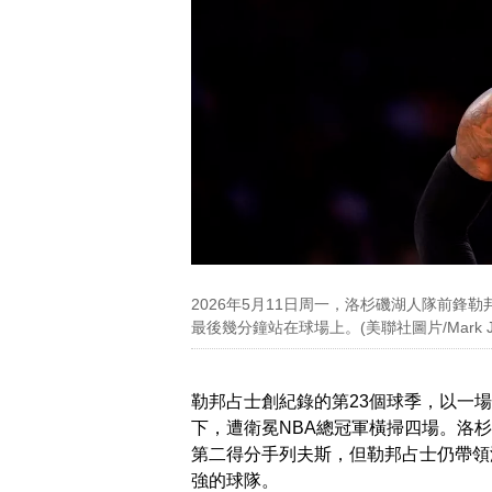
2026年5月11日周一，洛杉磯湖人隊前鋒
最後幾分鐘站在球場上。(美聯社圖片/Mark J. Te
勒邦占士創紀錄的第23個球季，以一場
下，遭衛冕NBA總冠軍橫掃四場。洛
第二得分手列夫斯，但勒邦占士仍帶領
強的球隊。