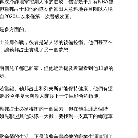
再次冷靜地掌控湖人隊的進攻。儘管幾乎所有NBA觀
但勒邦占士和他的隊友們卻出人意料地在首圈以六場
2020年以來僅第二次晉級次圈。
是多方面的。
士並肩作戰，後者是湖人隊的後備控衛。他們甚至在
，讓勒邦占士實現了另一個夢想。
兩個兒子都已離家，但他經常提及希望看到他11歲的
步。
若當錫、勒邦占士和列夫斯都能保持健康，他們有望
計將於今年夏天與湖人隊簽下一份巨額合約留隊。
勒邦占士必須權衡的一個因素，但在他生涯這個階
領先聯盟其他球隊一大截，要找到一支真正的總冠軍
常辛勞的生活，正是這些辛勞讓他的職業生涯達到了