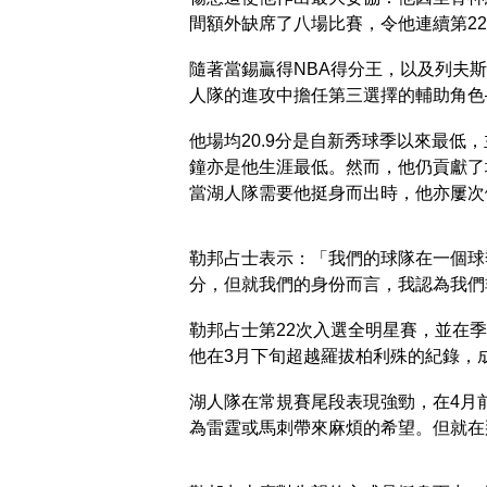
間額外缺席了八場比賽，令他連續第22
隨著當錫贏得NBA得分王，以及列夫
人隊的進攻中擔任第三選擇的輔助角色
他場均20.9分是自新秀球季以來最低，
鐘亦是他生涯最低。然而，他仍貢獻了場
當湖人隊需要他挺身而出時，他亦屢次
勒邦占士表示：「我們的球隊在一個球
分，但就我們的身份而言，我認為我們
勒邦占士第22次入選全明星賽，並在
他在3月下旬超越羅拔柏利殊的紀錄，
湖人隊在常規賽尾段表現強勁，在4月前
為雷霆或馬刺帶來麻煩的希望。但就在