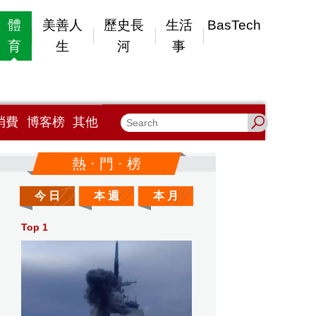
體
美善人
歷史長
生活
BasTech
育
生
河
事
消費
博客榜
其他
熱 · 門 · 榜
今 日
本 週
本 月
Top 1