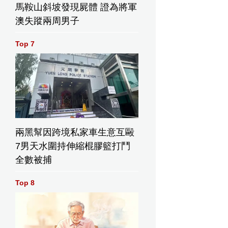
馬鞍山斜坡發現屍體 證為將軍
澳失蹤兩周男子
Top 7
兩黑幫因跨境私家車生意互毆
7男天水圍持伸縮棍膠籃打鬥
全數被捕
Top 8