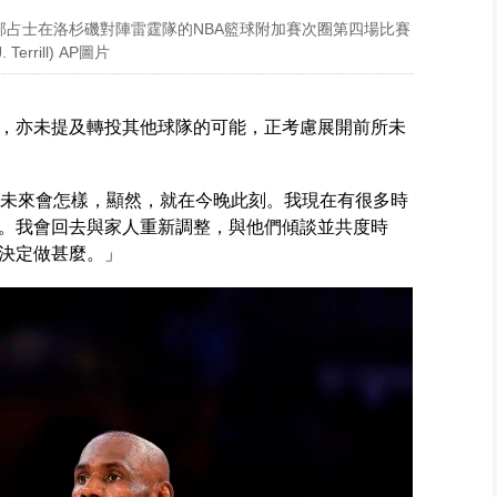
勒邦占士在洛杉磯對陣雷霆隊的NBA籃球附加賽次圈第四場比賽
rrill) AP圖片
，亦未提及轉投其他球隊的可能，正考慮展開前所未
的未來會怎樣，顯然，就在今晚此刻。我現在有很多時
。我會回去與家人重新調整，與他們傾談並共度時
決定做甚麼。」