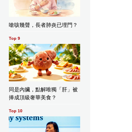
嗆咳幾聲，長者肺炎已埋門？
Top 9
同是內臟，點解唯獨「肝」被
捧成頂級奢華美食？
Top 10