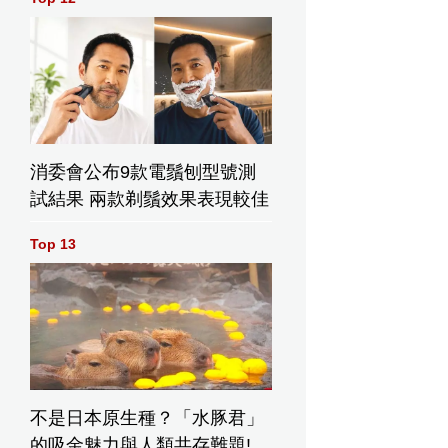
消委會公布9款電鬚刨型號測
試結果 兩款剃鬚效果表現較佳
Top 13
不是日本原生種？「水豚君」
的吸金魅力與人類共存難題!