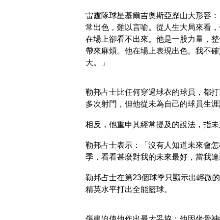
雷霆隊球星基爾吉奧斯亞歷山大形容：
常出色，難以言喻。從人生大局來看，
在場上卻看不出來。他是一股力量，整
帶來麻煩。他在場上表現出色。我不確
大。」
勒邦占士比任何穿過球衣的球員，都打
多次射門，但他從未為自己的球員生涯
相反，他重申其經常提及的說法，指未
勒邦占士表示：「沒有人知道未來會怎
季，看看甚麼對我的未來最好，當我達
勒邦占士在第23個球季只顯示出輕微
精英水平打出全能籃球。
傷患迫使他作出最大妥協：他因坐骨神