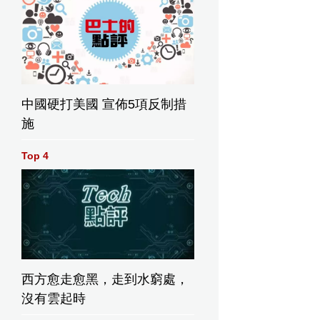
中國硬打美國 宣佈5項反制措
施
Top 4
西方愈走愈黑，走到水窮處，
沒有雲起時