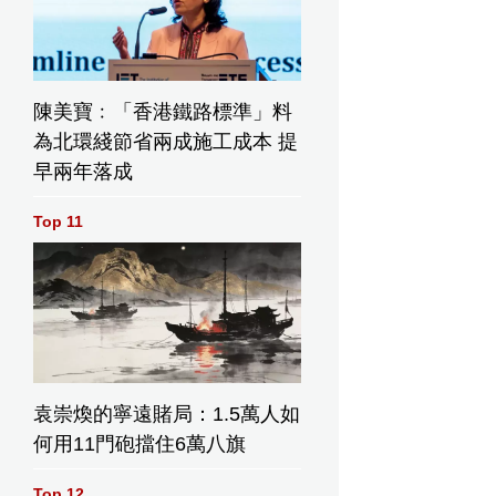
陳美寶﹕「香港鐵路標準」料
為北環綫節省兩成施工成本 提
早兩年落成
Top 11
袁崇煥的寧遠賭局：1.5萬人如
何用11門砲擋住6萬八旗
Top 12