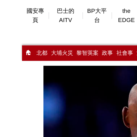
國安專
巴士的
BP大平
the
頁
AITV
台
EDGE
北都
大埔火災
黎智英案
政事
社會事