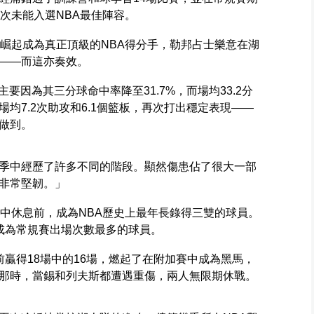
次未能入選NBA最佳陣容。
斯崛起成為真正頂級的NBA得分手，勒邦占士樂意在湖
——而這亦奏效。
主要因為其三分球命中率降至31.7%，而場均33.2分
均7.2次助攻和6.1個籃板，再次打出穩定表現——
做到。
季中經歷了許多不同的階段。顯然傷患佔了很大一部
非常堅韌。」
季中休息前，成為NBA歷史上最年長錄得三雙的球員。
成為常規賽出場次數最多的球員。
贏得18場中的16場，燃起了在附加賽中成為黑馬，
那時，當錫和列夫斯都遭遇重傷，兩人無限期休戰。