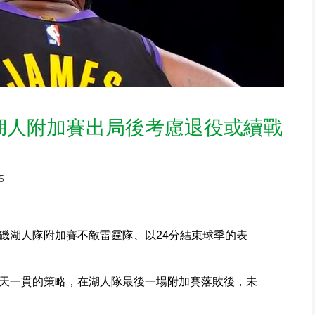
湖人附加賽出局後考慮退役或續戰
5
磯湖人隊附加賽不敵雷霆隊、以24分結束球季的表
天一貫的策略，在湖人隊最後一場附加賽落敗後，未