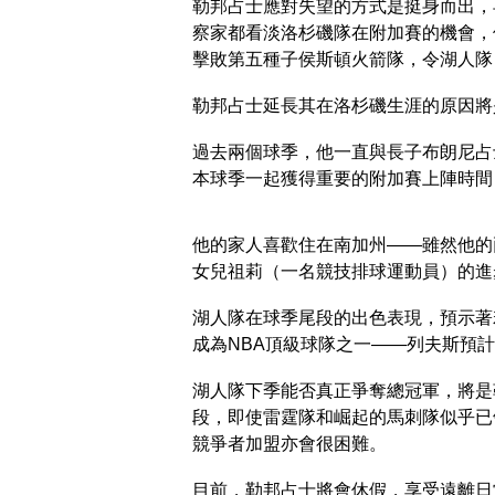
勒邦占士應對失望的方式是挺身而出，
察家都看淡洛杉磯隊在附加賽的機會，
擊敗第五種子侯斯頓火箭隊，令湖人隊自
勒邦占士延長其在洛杉磯生涯的原因將
過去兩個球季，他一直與長子布朗尼占
本球季一起獲得重要的附加賽上陣時間
他的家人喜歡住在南加州——雖然他的
女兒祖莉（一名競技排球運動員）的進
湖人隊在球季尾段的出色表現，預示著
成為NBA頂級球隊之一——列夫斯預
湖人隊下季能否真正爭奪總冠軍，將是
段，即使雷霆隊和崛起的馬刺隊似乎已
競爭者加盟亦會很困難。
目前，勒邦占士將會休假，享受遠離日