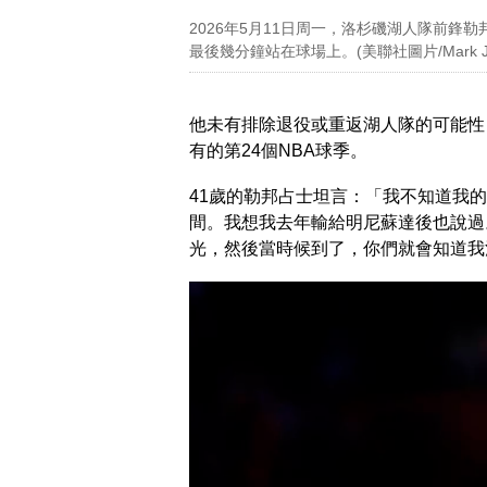
2026年5月11日周一，洛杉磯湖人隊前鋒
最後幾分鐘站在球場上。(美聯社圖片/Mark J. Te
他未有排除退役或重返湖人隊的可能性
有的第24個NBA球季。
41歲的勒邦占士坦言：「我不知道我
間。我想我去年輸給明尼蘇達後也說過
光，然後當時候到了，你們就會知道我