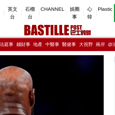
英文
石榴
CHANNEL
娛圈
心
Plastic
台
台
事
韓
法庭事
錢財事
地產
中醫事
醫健事
大視野
兩岸
@