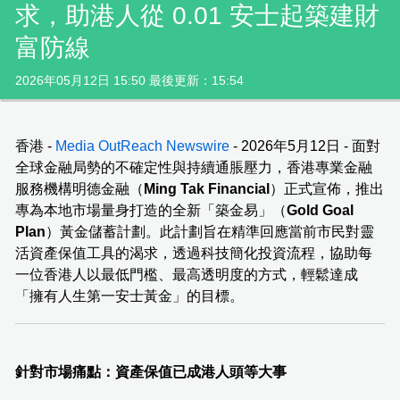
求，助港人從 0.01 安士起築建財
富防線
2026年05月12日 15:50 最後更新：15:54
香港 -
Media OutReach Newswire
- 2026年5月12日 - 面對
全球金融局勢的不確定性與持續通脹壓力，香港專業金融
服務機構明德金融（
Ming Tak Financial
）正式宣佈，推出
專為本地市場量身打造的全新「築金易」（
Gold Goal
Plan
）黃金儲蓄計劃。此計劃旨在精準回應當前市民對靈
活資產保值工具的渴求，透過科技簡化投資流程，協助每
一位香港人以最低門檻、最高透明度的方式，輕鬆達成
「擁有人生第一安士黃金」的目標。
針對市場痛點：資產保值已成港人頭等大事