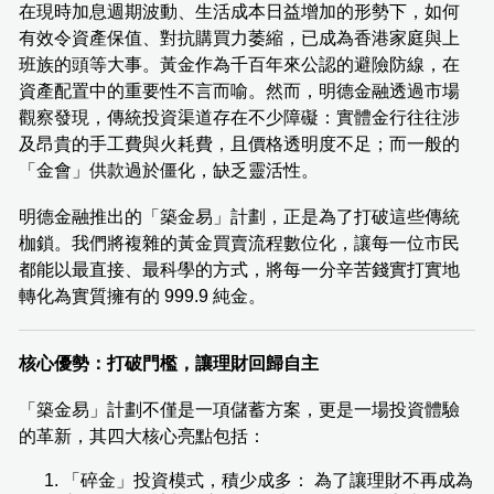
在現時加息週期波動、生活成本日益增加的形勢下，如何
有效令資產保值、對抗購買力萎縮，已成為香港家庭與上
班族的頭等大事。黃金作為千百年來公認的避險防線，在
資產配置中的重要性不言而喻。然而，明德金融透過市場
觀察發現，傳統投資渠道存在不少障礙：實體金行往往涉
及昂貴的手工費與火耗費，且價格透明度不足；而一般的
「金會」供款過於僵化，缺乏靈活性。
明德金融推出的「築金易」計劃，正是為了打破這些傳統
枷鎖。我們將複雜的黃金買賣流程數位化，讓每一位市民
都能以最直接、最科學的方式，將每一分辛苦錢實打實地
轉化為實質擁有的 999.9 純金。
核心優勢：打破門檻，讓理財回歸自主
「築金易」計劃不僅是一項儲蓄方案，更是一場投資體驗
的革新，其四大核心亮點包括：
「碎金」投資模式，積少成多： 為了讓理財不再成為