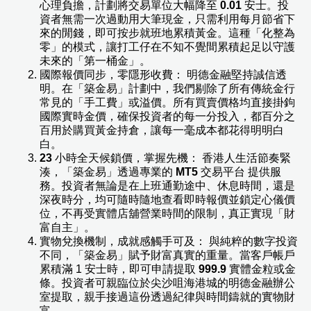
心理負擔，計劃將交易單位大幅降至
0.01
安士。投
資者無需一次過動用大筆現金，只需利用每月節省下
來的閒錢，即可按步就班地累積黃金。這種「化整為
零」的模式，讓打工仔在不知不覺間累積起足以守護
未來的「第一桶金」。
國際報價同步，零隱形收費： 明德金融堅持誠信透
明。在「築金易」計劃中，我們剔除了所有傳統金行
常見的「手工費」或溢價。所有買賣價格均直接掛鉤
國際實時金價，確保投資者的每一分投入，都百分之
百用於購買黃金持倉，讓每一毫成本都花得明明白
白。
23
小時全天候鎖價，掌握先機： 香港人生活節奏緊
湊，「築金易」透過專業的
MT5
交易平台 提供服
務。投資者無論是在上班通勤途中、休息時間，還是
深夜時分，均可隨時隨地查看即時報價並鎖定心儀價
位，不再受實體店舖營業時間的限制，真正實現「財
富自主」。
實物兌換機制，成就感觸手可及： 與純粹的數字投資
不同，「築金易」賦予財富真實的重量。當客戶帳戶
累積滿 1 安士時，即可申請提取
999.9
實體金粒或金
條。投資者可親臨位於尖沙咀海港城的明德金融辦公
室提取，親手接過這份透過紀律與時間鑄就的實物財
富。