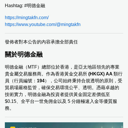
Hashtag: #明德金融
https://mingtakfn.com/
https://www.youtube.com/@mingtakfn
發佈者對本公告的內容承擔全部責任
關於明德金融
明德金融（MTF）總部位於香港，是亞太地區領先的專業
貴金屬交易服務商。作為香港黃金交易所
(
HKGX) AA
類行
員（行員編號：
194
），公司始終秉持合規透明的原則，受
貿易場嚴格監管，確保交易環境公平、透明。憑藉卓越的
技術實力，明德金融為投資者提供黃金固定差價低至
$0.15、全平台一世免佣金以及 5 分鐘極速入金等優質服
務。