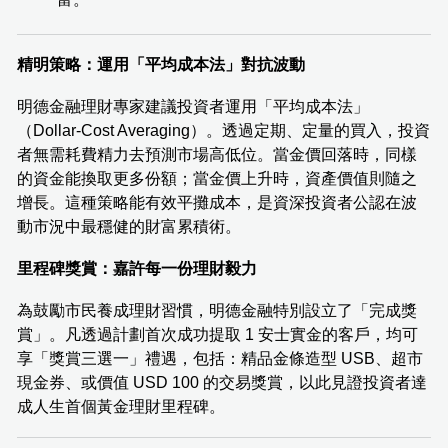
精明策略：運用「平均成本法」對抗波動
明德金融理財專家建議投資者運用「平均成本法」
（Dollar-Cost Averaging）。透過定期、定量的買入，投資
者無需耗費精力去預測市場高低位。當金價回落時，同樣
的資金能換取更多份額；當金價上升時，資產價值則隨之
增長。這種策略能有效平攤成本，是資深投資者公認在波
動市況中最穩健的財富累積術。
里程碑獎賞：嘉許每一份理財毅力
為鼓勵市民養成理財習慣，明德金融特別設立了「完成獎
賞」。凡透過計劃首次成功提取 1 安士實金的客戶，均可
享「獎賞三選一」禮遇，包括：精品金條造型 USB、超市
現金券、或價值 USD 100 的交易獎賞，以此見證投資者達
成人生首個黃金理財里程碑。