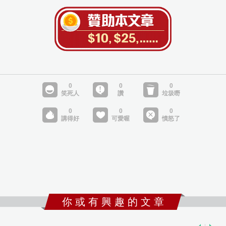
你 或 有 興 趣 的 文 章