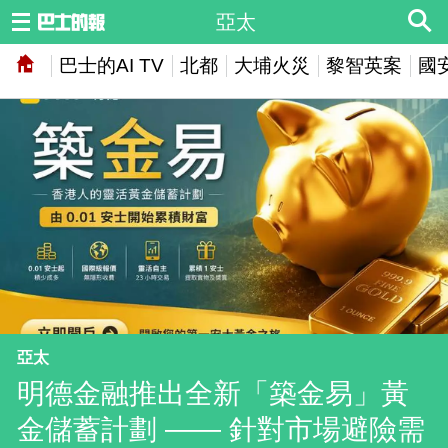
亞太
巴士的AI TV
北都
大埔火災
黎智英案
國
亞太
明德金融推出全新「築金易」黃
金儲蓄計劃 —— 針對市場避險需