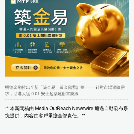
明德金融推出全新「築金易」黃金儲蓄計劃 —— 針對市場避險需
求，助港人從 0.01 安士起築建財富防線
** 本新聞稿由 Media OutReach Newswire 通過自動發布系
统提供，內容由客戶承擔全部責任。**