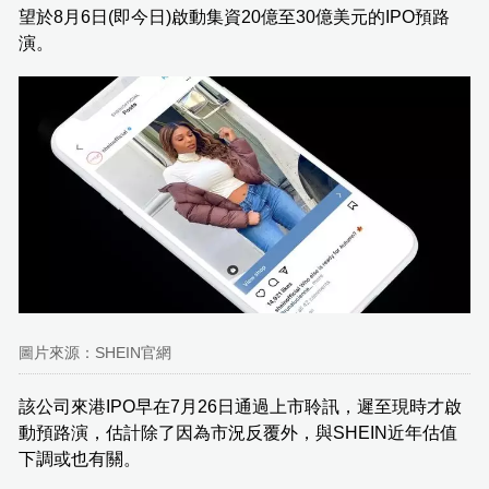
望於8月6日(即今日)啟動集資20億至30億美元的IPO預路
演。
圖片來源：SHEIN官網
該公司來港IPO早在7月26日通過上市聆訊，遲至現時才啟
動預路演，估計除了因為市況反覆外，與SHEIN近年估值
下調或也有關。