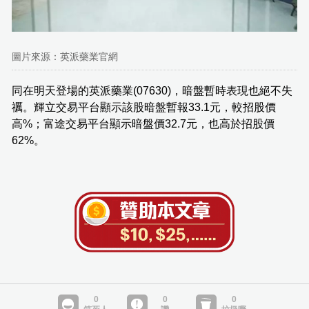
圖片來源：英派藥業官網
同在明天登場的英派藥業(07630)，暗盤暫時表現也絕不失
禲。輝立交易平台顯示該股暗盤暫報33.1元，較招股價
高%；富途交易平台顯示暗盤價32.7元，也高於招股價
62%。