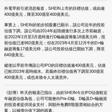
外電早前引述消息報道，SHEIN上市的目標估值，或由逾
400億美元，降至300億至400億美元。
事實上，SHEIN的初步招股書已顯示，該公司近年的投前
估值下調。該公司由2014年起陸續進行多次上市前融資，
在2022年2月至3月底時進行D輪融資籌集18億美元時，投
前估值已達982億美元；但在2023年4月至12月中的D+輪
融資籌集17億美元時，該公司投前估值已開始下調，降至
640億美元。
縱使以早前市傳該公司IPO的目標估值逾400億美元，估值
已較2023年底時縮水。若最終目標估值再下調至300億至
400億美元，或也未致令人太過意外。
《彭博》昨天的報道已指出，由於SHEIN今次IPO估值較近
年融資估值為低，公司可能會向Pre-D輪、D輪及D+輪融資
的投資者提供現金支付，與額外免費B類股票相結合的方
案，以補償估值下調的因素。