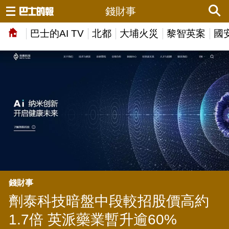
錢財事
巴士的AI TV
北都
大埔火災
黎智英案
國
錢財事
劑泰科技暗盤中段較招股價高約
1.7倍 英派藥業暫升逾60%