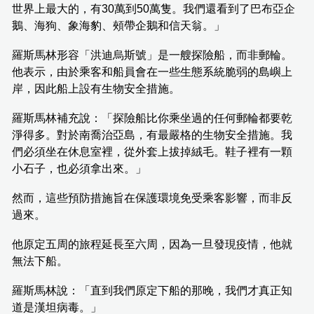
世界上最大的，有30萬到50萬隻。我們還看到了巴布亞企
鵝、海狗、象海豹、頰帶企鵝和信天翁。」
羅斯馬林形容「洪迪烏斯號」是一艘探險船，而非郵輪。
他表示，由於乘客和船員會在一些生態系統脆弱的島嶼上
岸，因此船上設有生物安全措施。
羅斯馬林補充說：「探險船比你乘坐過的任何郵輪都要乾
淨得多。對於南喬治亞島，有最嚴格的生物安全措施。我
們必須坐在休息室裡，從外套上拔掉絨毛。鞋子裡有一顆
小石子，也必須拿出來。」
然而，這些預防措施旨在保護環境免受乘客影響，而非反
過來。
他原定五周的旅程延長至六周，因為一旦發現疫情，他就
無法下船。
羅斯馬林說：「直到我們原定下船的那晚，我們才真正知
道是漢坦病毒。」