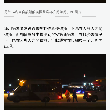
另外14名來自該船的美國乘客亦身處該處。AP圖片
漢坦病毒通常透過囓齒動物糞便傳播，不易在人與人之間
傳播。但郵輪爆發中檢測到的安第斯病毒，在極少數情況
下可能在人與人之間傳播。症狀通常在接觸後一至八周內
出現。