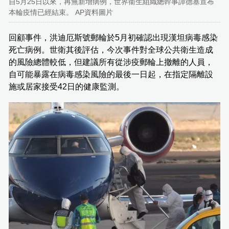
自5月25日以來，再無新增病例，世界衞生組織總幹事譚德塞宣布
本輪疫情已經結束。 AP資料圖片
回顧事件，洪迪厄斯號郵輪於5月初確認出現漢坦病毒感染
死亡病例。世衛其後評估，今次事件對全球公共衛生造成
的風險總體較低，但建議所有從涉疫郵輪上撤離的人員，
自可能暴露在病毒感染風險的最後一日起，在指定隔離設
施或居家接受42日的健康監測。