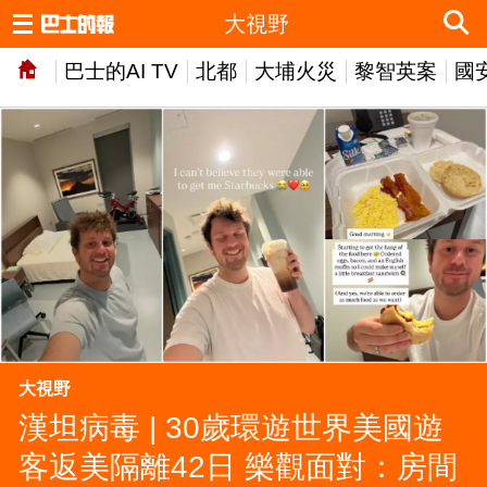
大視野
巴士的AI TV
北都
大埔火災
黎智英案
國
大視野
漢坦病毒 | 30歲環遊世界美國遊
客返美隔離42日 樂觀面對：房間