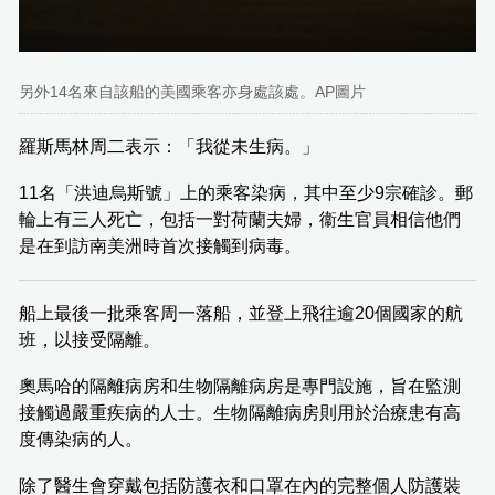
另外14名來自該船的美國乘客亦身處該處。AP圖片
羅斯馬林周二表示：「我從未生病。」
11名「洪迪烏斯號」上的乘客染病，其中至少9宗確診。郵
輪上有三人死亡，包括一對荷蘭夫婦，衞生官員相信他們
是在到訪南美洲時首次接觸到病毒。
船上最後一批乘客周一落船，並登上飛往逾20個國家的航
班，以接受隔離。
奧馬哈的隔離病房和生物隔離病房是專門設施，旨在監測
接觸過嚴重疾病的人士。生物隔離病房則用於治療患有高
度傳染病的人。
除了醫生會穿戴包括防護衣和口罩在內的完整個人防護裝