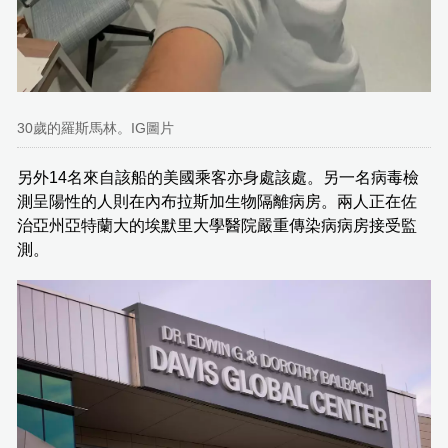
30歲的羅斯馬林。IG圖片
另外14名來自該船的美國乘客亦身處該處。另一名病毒檢
測呈陽性的人則在內布拉斯加生物隔離病房。兩人正在佐
治亞州亞特蘭大的埃默里大學醫院嚴重傳染病病房接受監
測。