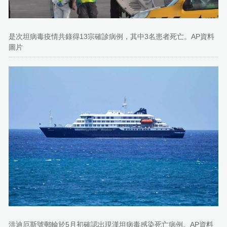
是次坦病毒疫情共錄得13宗確診病例，其中3名患者死亡。AP資料
圖片
洪迪厄斯號郵輪於5月初確認出現漢坦病毒感染死亡病例。AP資料