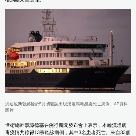
洪迪厄斯號郵輪於5月初確認出現漢坦病毒感染死亡病例。AP資料
圖片
世衛總幹事譚德塞在例行新聞發布會上表示，本輪漢坦病
毒疫情共錄得13宗確診病例，其中3名患者死亡。來自33個