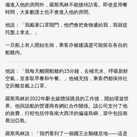
備進入他的房間外，羅斯馬林不能接待訪客。即使是用餐
時間，大多數護士也不會進入他的房間。
他說：「我戴著口罩開門，他們會把食物遞給我，我就從
托盤上拿走。」
一旦船上有人開始生病，乘客亦被建議盡可能留在各自的
船艙內。
他說：「我每天離開船艙約15分鐘，去補充水、呼吸新鮮
空氣，並拿取早餐和午餐。」他補充指，乘客們都保持社
交距離並戴上口罩。
羅斯馬林於2022年辭去媒體採購員的工作後，開始環遊世
界。他與該船的營運商有網紅合作關係。該公司支付了他
的旅費，行程包括停靠南大西洋的偏遠島嶼，當中包括南
喬治亞島。
羅斯馬林說：「我們看到了一個國王企鵝棲息地——這是