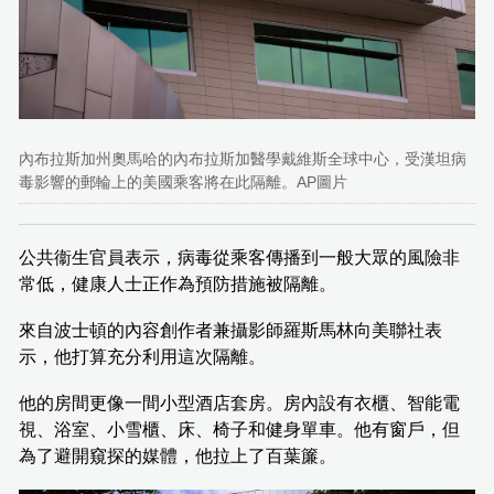
內布拉斯加州奧馬哈的內布拉斯加醫學戴維斯全球中心，受漢坦病
毒影響的郵輪上的美國乘客將在此隔離。AP圖片
公共衞生官員表示，病毒從乘客傳播到一般大眾的風險非
常低，健康人士正作為預防措施被隔離。
來自波士頓的內容創作者兼攝影師羅斯馬林向美聯社表
示，他打算充分利用這次隔離。
他的房間更像一間小型酒店套房。房內設有衣櫃、智能電
視、浴室、小雪櫃、床、椅子和健身單車。他有窗戶，但
為了避開窺探的媒體，他拉上了百葉簾。