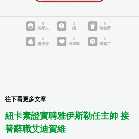
往下看更多文章
紐卡素證實聘雅伊斯勒任主帥 接
替辭職艾迪賀維