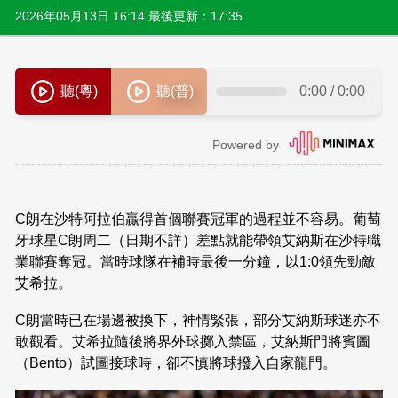
2026年05月13日 16:14 最後更新：17:35
C朗在沙特阿拉伯贏得首個聯賽冠軍的過程並不容易。葡萄
牙球星C朗周二（日期不詳）差點就能帶領艾納斯在沙特職
業聯賽奪冠。當時球隊在補時最後一分鐘，以1:0領先勁敵
艾希拉。
C朗當時已在場邊被換下，神情緊張，部分艾納斯球迷亦不
敢觀看。艾希拉隨後將界外球擲入禁區，艾納斯門將賓圖
（Bento）試圖接球時，卻不慎將球撥入自家龍門。