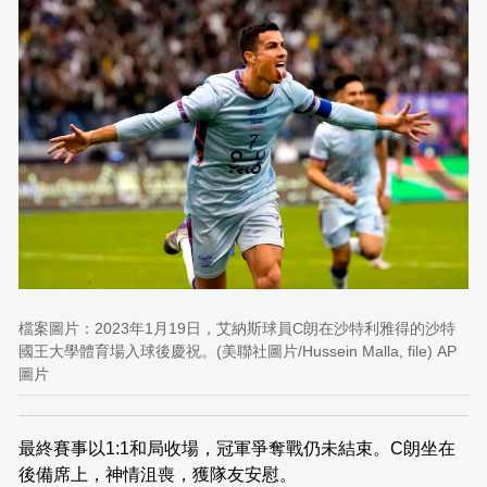
檔案圖片：2023年1月19日，艾納斯球員C朗在沙特利雅得的沙特
國王大學體育場入球後慶祝。(美聯社圖片/Hussein Malla, file) AP
圖片
最終賽事以1:1和局收場，冠軍爭奪戰仍未結束。C朗坐在
後備席上，神情沮喪，獲隊友安慰。