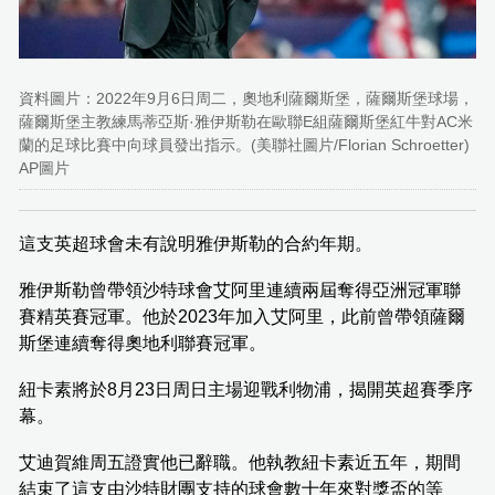
資料圖片：2022年9月6日周二，奧地利薩爾斯堡，薩爾斯堡球場，
薩爾斯堡主教練馬蒂亞斯·雅伊斯勒在歐聯E組薩爾斯堡紅牛對AC米
蘭的足球比賽中向球員發出指示。(美聯社圖片/Florian Schroetter)
AP圖片
這支英超球會未有說明雅伊斯勒的合約年期。
雅伊斯勒曾帶領沙特球會艾阿里連續兩屆奪得亞洲冠軍聯
賽精英賽冠軍。他於2023年加入艾阿里，此前曾帶領薩爾
斯堡連續奪得奧地利聯賽冠軍。
紐卡素將於8月23日周日主場迎戰利物浦，揭開英超賽季序
幕。
艾迪賀維周五證實他已辭職。他執教紐卡素近五年，期間
結束了這支由沙特財團支持的球會數十年來對獎盃的等