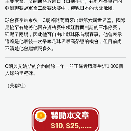
主要獎盃。艾納斯將於周日（日期不詳）在利雅得舉行的
亞洲聯賽冠軍盃二級賽決賽中，迎戰日本的大阪飛腳。
球會賽季結束後，C朗將隨葡萄牙出戰第六屆世界盃。國際
足協罕有地將他因在資格賽中領紅牌而判罰的三場停賽，
延遲了兩場，因此他可自由出戰球隊首場賽事。他曾表示
這將是他最後一次爭奪足球界最高榮譽的機會，但目前尚
不清楚他會繼續踢多久。
C朗與艾納斯的合約尚餘一年，並正逼近職業生涯1,000個
入球的里程碑。
（美聯社）