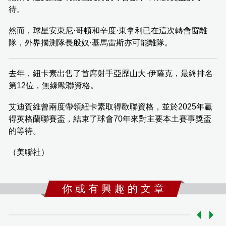
待。
然而，球星安東尼·哥頓和辛度·東拿利已在這次轉會窗離
隊，外界揣測隊長般奴·基馬雷斯亦可能離隊。
去年，紐卡素出售了首席射手亞歷山大·伊薩克，最終排名
第12位，無緣歐聯資格。
艾迪賀維曾兩度帶領紐卡素取得歐聯資格，並於2025年贏
得英格蘭聯賽盃，結束了球會70年來對主要本土賽事獎盃
的等待。
（美聯社）
你 或 有 興 趣 的 文 章