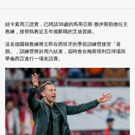
紐卡素周三證實，已聘請38歲的馬蒂亞斯·雅伊斯勒擔任主
教練，接替執教近五年後辭職的艾迪賀維。
這名德國籍教練將立即在西班牙的季前訓練營接管「喜
鵲」，訓練營將於周六結束，屆時會在梅斯塔利亞球場與
華倫西亞進行一場友誼賽。