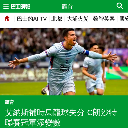
體育
巴士的AI TV
北都
大埔火災
黎智英案
國
體育
艾納斯補時烏龍球失分 C朗沙特
聯賽冠軍添變數