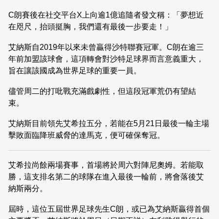
C朗賽後在社交平台X上向逾1億追隨者發文稱：「夢想近
在咫尺，抬頭挺胸，我們還有最後一步要走！」
艾納斯自2019年以來未曾贏得沙特聯賽冠軍。C朗在逾三
年前加盟該球會，這項轉會對沙特足球界而言意義重大，
旨在讓該國成為世界足球的重要一員。
儘管周二的打吡戰充滿戲劇性，但這段冠軍荒仍有望結
束。
艾納斯目前領先艾希拉五分，若能在5月21日最後一輪主場
擊敗面臨降班威脅的達馬克，便可確保奪冠。
艾希拉尚餘兩場賽事，首場將於周六對陣尼奧姆。若能取
勝，這支排名第二的球隊在進入最後一輪前，將會落後艾
納斯兩分。
屆時，這位五屆世界足球先生C朗，或已為艾納斯贏得首個