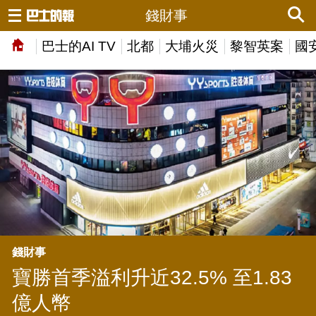
錢財事
巴士的AI TV
北都
大埔火災
黎智英案
國
錢財事
寶勝首季溢利升近32.5% 至1.83
億人幣