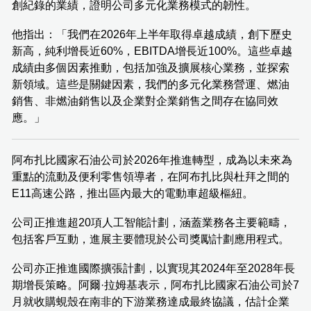
創紀錄的業績，證明公司多元化業務模式的韌性。
他指出：「我們在2026年上半年取得卓越成績，創下歷史
新高，純利增長近60%，EBITDA增長近100%。這些卓越
成績由多個因素推動，包括加強及擴展核心業務，並探索
新領域。這些是關鍵因素，我們的多元化業務營運、燃油
銷售、非燃油銷售以及企業對企業銷售之間存在協同效
應。」
阿布扎比國家石油公司於2026年推進轉型，成為以未來為
重點的流動及便利零售領導者，在阿布扎比與杜拜之間的
E11高速公路，推出區內最大的電動車超級樞紐。
公司正推進超20項人工智能計劃，涵蓋業務各主要範疇，
包括客戶互動，進展主要體現於公司獎勵計劃應用程式。
公司亦正推進國際擴張計劃，以實現其2024年至2028年長
期增長策略。阿爾·拉姆基表示，阿布扎比國家石油公司於7
月就收購蜆殼在南非的下游業務達成最終協議，估計企業