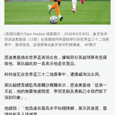
(美聯社圖片/Sam Hodde) 檔案圖片：2026年6月30日，象牙海岸
球員迪奧曼德（11號）在美國德州阿靈頓舉行的世界盃三十二強賽
事中，盤球推進。該場賽事由象牙海岸對陣挪威。 AP圖片
恩迪奧曼德在世界盃表現出色，據報部分英超球隊有意羅
致他。萊比錫此前一直表示他是非賣品。
科特迪瓦在世界盃三十二強賽事中，遭挪威淘汰出局。
萊比錫體育總監馬塞爾沙費爾表示，恩迪奧曼德「從第一
天起，他的無憂無慮態度、學習意願及勇氣已令我們留下
深刻印象」。
他續指：「他迅速在最高水平站穩陣腳，展示其速度、盤
球技術及入球威脅。」