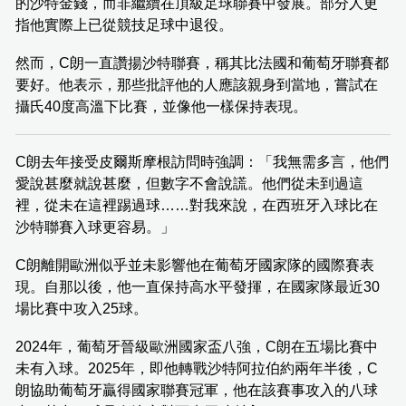
的沙特金錢，而非繼續在頂級足球聯賽中發展。部分人更
指他實際上已從競技足球中退役。
然而，C朗一直讚揚沙特聯賽，稱其比法國和葡萄牙聯賽都
要好。他表示，那些批評他的人應該親身到當地，嘗試在
攝氏40度高溫下比賽，並像他一樣保持表現。
C朗去年接受皮爾斯摩根訪問時強調：「我無需多言，他們
愛說甚麼就說甚麼，但數字不會說謊。他們從未到過這
裡，從未在這裡踢過球……對我來說，在西班牙入球比在
沙特聯賽入球更容易。」
C朗離開歐洲似乎並未影響他在葡萄牙國家隊的國際賽表
現。自那以後，他一直保持高水平發揮，在國家隊最近30
場比賽中攻入25球。
2024年，葡萄牙晉級歐洲國家盃八強，C朗在五場比賽中
未有入球。2025年，即他轉戰沙特阿拉伯約兩年半後，C
朗協助葡萄牙贏得國家聯賽冠軍，他在該賽事攻入的八球