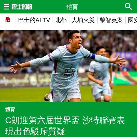
體育
巴士的AI TV
北都
大埔火災
黎智英案
國
體育
C朗迎第六屆世界盃 沙特聯賽表
現出色駁斥質疑