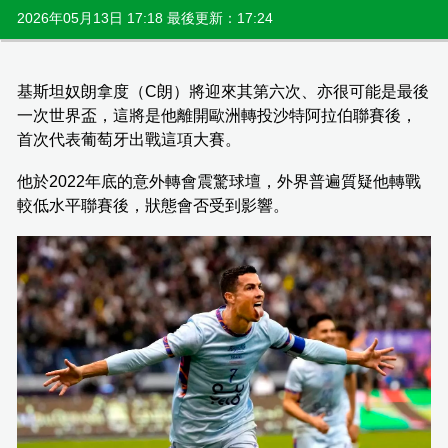
2026年05月13日 17:18 最後更新：17:24
基斯坦奴朗拿度（C朗）將迎來其第六次、亦很可能是最後
一次世界盃，這將是他離開歐洲轉投沙特阿拉伯聯賽後，
首次代表葡萄牙出戰這項大賽。
他於2022年底的意外轉會震驚球壇，外界普遍質疑他轉戰
較低水平聯賽後，狀態會否受到影響。