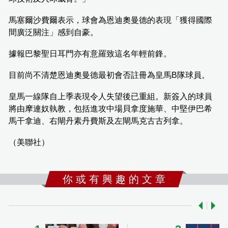
馬塞爾沙費爾表示，球會為恩迪奧曼德的表現「獲得國際
間廣泛關注」感到自豪。
據報巴黎聖日耳門亦有意羅致這名年輕前鋒。
目前尚不清楚恩迪奧曼德最初會否註冊為皇馬B隊球員。
皇馬一線隊自上季表現令人失望後已重組。新簽入的球員
將由摩連奴執教，包括進攻中場貝拿度施華、中堅伊巴希
馬干拿迪、右閘丹素丹費斯及左閘馬克古古列拿。
（美聯社）
你 或 有 興 趣 的 文 章