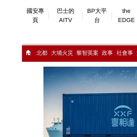
國安專
巴士的
BP大平
the
頁
AITV
台
EDGE
北都
大埔火災
黎智英案
政事
社會事