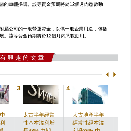
需的車輛採購。該等資金預期將於12個月內悉數動
營附屬公司的一般營運資金，以供一般企業用途，包括
展。該等資金預期將於12個月內悉數動用。
 有 興 趣 的 文 章
中
太古半年經常
太古地產半年
半
利
性基本溢利增
經常性經本溢
牛
派
長48% 中期息
利升36% 中期
日跌