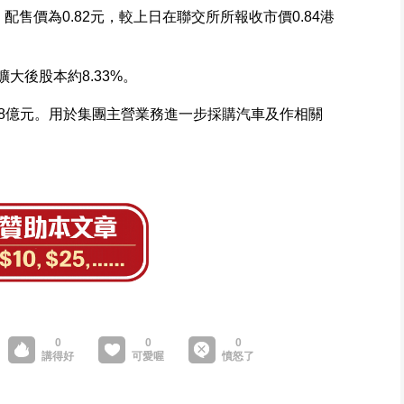
，配售價為0.82元，較上日在聯交所所報收市價0.84港
擴大後股本約8.33%。
68億元。用於集團主營業務進一步採購汽車及作相關