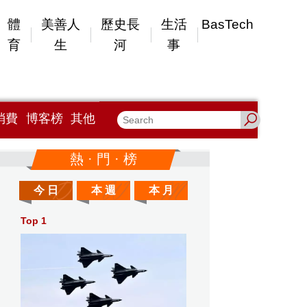
體
美善人
歷史長
生活
BasTech
育
生
河
事
消費
博客榜
其他
熱 · 門 · 榜
今 日
本 週
本 月
Top 1