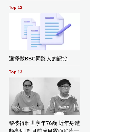
Top 12
選擇做BBC同路人的記協
Top 13
黎彼得離世享年76歲 近年身體
頻亮紅燈 月前節目露面消瘦一