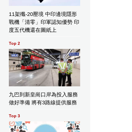
11架殲-20壓境 中印邊境隱形
戰機「清零」印軍認知優勢 印
度五代機還在圖紙上
Top 2
九巴到新皇崗口岸為投入服務
做好準備 將有3路線提供服務
Top 3