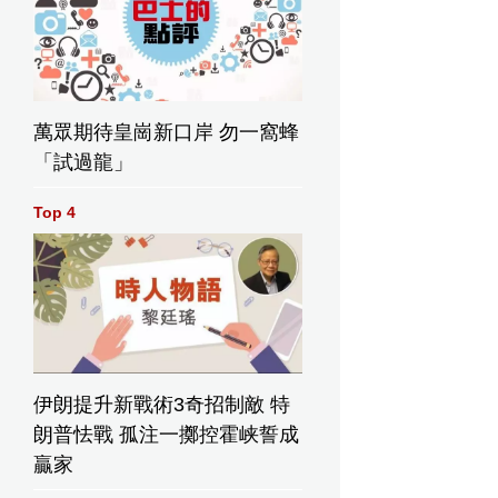
萬眾期待皇崗新口岸 勿一窩蜂
「試過龍」
Top 4
伊朗提升新戰術3奇招制敵 特
朗普怯戰 孤注一擲控霍峡誓成
贏家