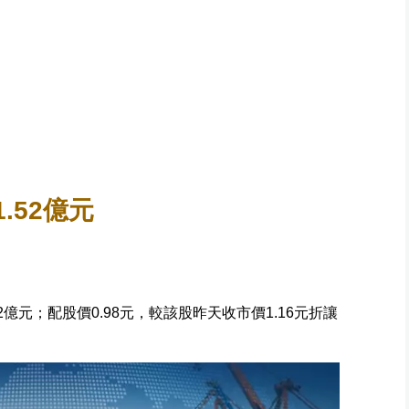
.52億元
52億元；配股價0.98元，較該股昨天收市價1.16元折讓