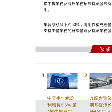
接零售業務及海外業務拓展持續發展所
用。
集資淨額餘下約50%，將用作補充經
支持主營業務的日常營運及持續業務發
你 或
中電半年總盈
九龍倉置業
利增長6.6% 第
期基礎淨盈
2期中期息每股
升6% 每股