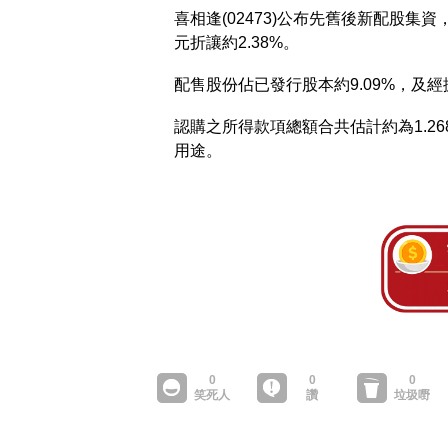
喜相逢(02473)公布先舊後新配股集資
元折讓約2.38%。
配售股份佔已發行股本約9.09%，及經
認購之所得款項總額合共估計約為1.2
用途。