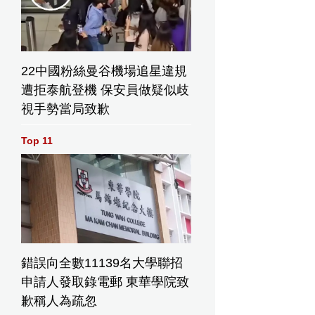
,563點 友邦
恒指109點
22中國粉絲曼谷機場追星違規
遭拒泰航登機 保安員做疑似歧
視手勢當局致歉
Top 11
錯誤向全數11139名大學聯招
申請人發取錄電郵 東華學院致
歉稱人為疏忽