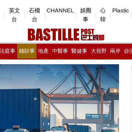
英文
石榴
CHANNEL
娛圈
心
Plastic
台
台
事
韓
法庭事
錢財事
地產
中醫事
醫健事
大視野
兩岸
@