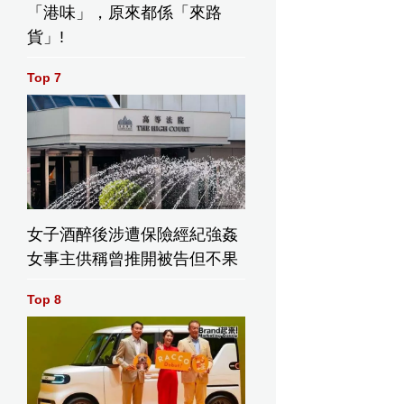
「港味」，原來都係「來路
貨」!
Top 7
女子酒醉後涉遭保險經紀強姦
女事主供稱曾推開被告但不果
Top 8