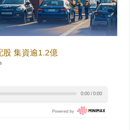
股 集資逾1.2億
8