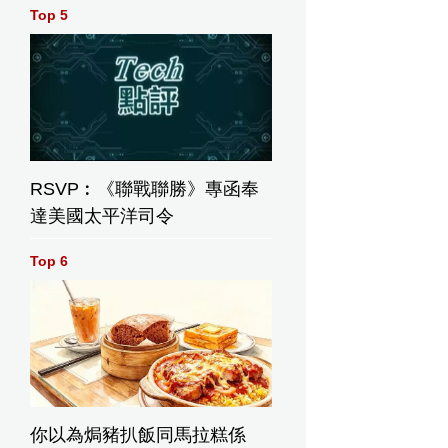
Top 5
RSVP︰《聯戰聯勝》專函奉
達美國太平洋司令
Top 6
你以為焗豬扒飯同馬拉糕係