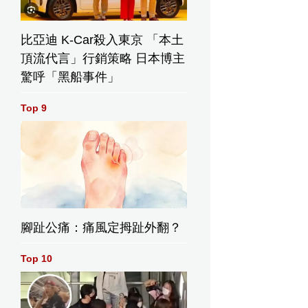
比亞迪 K-Car殺入東京 「本土
頂流代言」行銷策略 日本博主
驚呼「黑船事件」
Top 9
腳趾公痛：痛風定拇趾外翻？
Top 10
日收市︱失
A股偏軟 深股
SHEIN據報或
熊線 恒指半
及創板回落
於8月6日啟動
452點報
IPO預路演