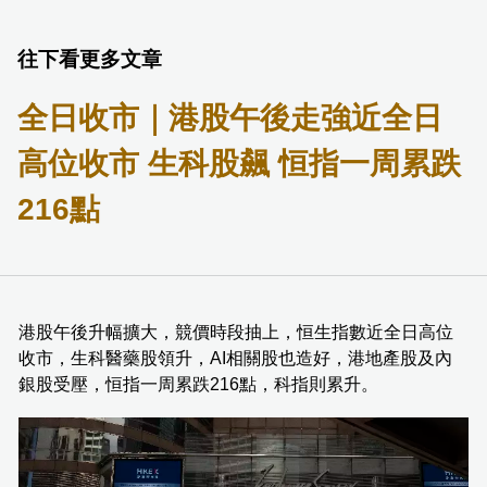
往下看更多文章
全日收市｜港股午後走強近全日
高位收市 生科股飆 恒指一周累跌
216點
港股午後升幅擴大，競價時段抽上，恒生指數近全日高位
收市，生科醫藥股領升，AI相關股也造好，港地產股及內
銀股受壓，恒指一周累跌216點，科指則累升。