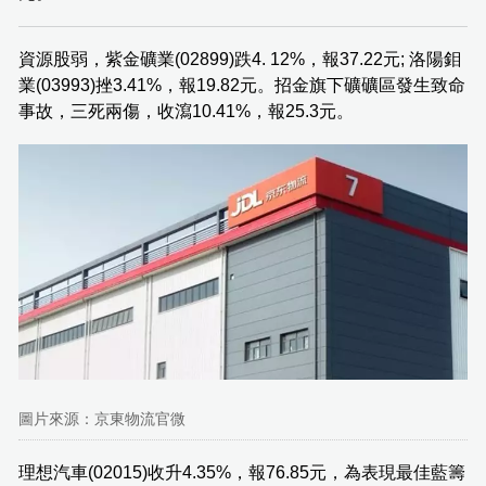
資源股弱，紫金礦業(02899)跌4. 12%，報37.22元; 洛陽鉬
業(03993)挫3.41%，報19.82元。招金旗下礦礦區發生致命
事故，三死兩傷，收瀉10.41%，報25.3元。
圖片來源：京東物流官微
理想汽車(02015)收升4.35%，報76.85元，為表現最佳藍籌