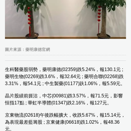
圖片來源：藥明康德官網
生科醫藥股弱勢，藥明康德(02359)跌5.24%，報130.1元 ;
藥明生物(02269)跌3.6%，報32.64元 ; 藥明合聯(02268)跌
3.31%，報54.1元 ; 中生製藥(01177)趺1.06%，報5.59元。
晶片股績前捱沽，中芯(00981)跌3.57%，報71.5元，影響
恒指17點 ; 華虹半導體(01347)跌2.16%，報127元。
京東物流(02618)午後跌幅擴大，收跌5.67%，報15.14元，
為表現最差藍籌股 ; 京東健康(06618)跌1.02%，報48.36
元。