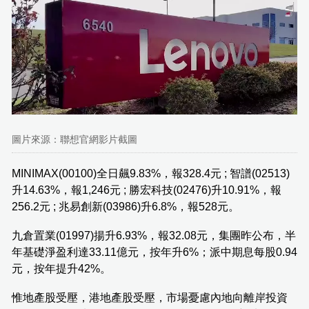
圖片來源：聯想官網影片截圖
MINIMAX(00100)全日飆9.83%，報328.4元 ; 智譜(02513)
升14.63%，報1,246元 ; 勝宏科技(02476)升10.91%，報
256.2元 ; 兆易創新(03986)升6.8%，報528元。
九倉置業(01997)揚升6.93%，報32.08元，集團昨公布，半
年基礎淨盈利達33.11億元，按年升6%；派中期息每股0.94
元，按年提升42%。
惟地產股受壓，港地產股受壓，市場憂慮內地向離岸投資