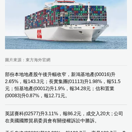
圖片來源：東方海外官網
部份本地地產股午後升幅收窄，新鴻基地產(00016)升
2.65%，報143.3元；長實集團(01113)升1.98%，報51.5
元；恒基地產(00012)升1.9%，報34.28元；信和置業
(00083)升0.87%，報12.71元。
英諾賽科(02577)升3.11%，報86.2元，成交入20大 ; 公司
在美國國際貿易委員會有關侵權訴訟中勝訴。