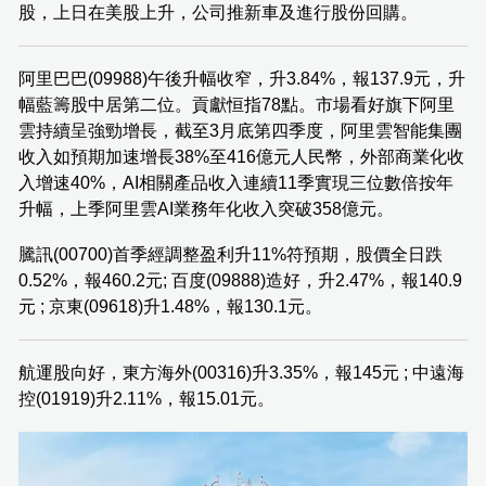
股，上日在美股上升，公司推新車及進行股份回購。
阿里巴巴(09988)午後升幅收窄，升3.84%，報137.9元，升
幅藍籌股中居第二位。貢獻恒指78點。市場看好旗下阿里
雲持續呈強勁增長，截至3月底第四季度，阿里雲智能集團
收入如預期加速增長38%至416億元人民幣，外部商業化收
入增速40%，AI相關產品收入連續11季實現三位數倍按年
升幅，上季阿里雲AI業務年化收入突破358億元。
騰訊(00700)首季經調整盈利升11%符預期，股價全日跌
0.52%，報460.2元; 百度(09888)造好，升2.47%，報140.9
元 ; 京東(09618)升1.48%，報130.1元。
航運股向好，東方海外(00316)升3.35%，報145元 ; 中遠海
控(01919)升2.11%，報15.01元。