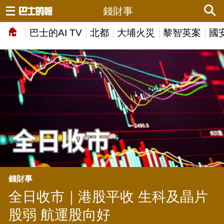
錢財事
巴士的AI TV
北都
大埔火災
黎智英案
國
錢財事
全日收市｜港股平收 生科及晶片
股弱 航運股向好