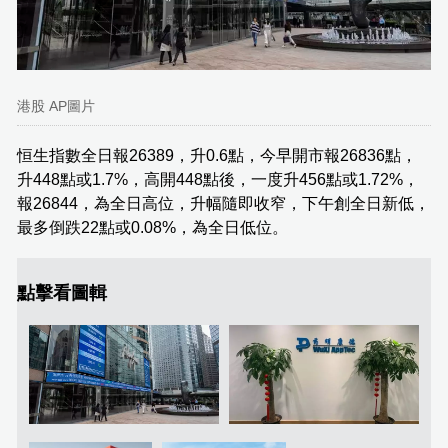
港股 AP圖片
恒生指數全日報26389，升0.6點，今早開市報26836點，
升448點或1.7%，高開448點後，一度升456點或1.72%，
報26844，為全日高位，升幅隨即收窄，下午創全日新低，
最多倒跌22點或0.08%，為全日低位。
點擊看圖輯