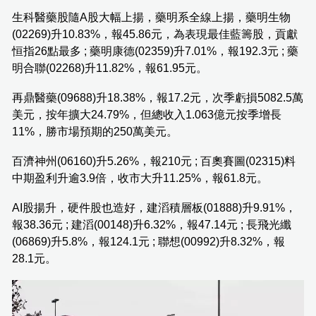
生科醫藥股隨A股大幅上揚，藥明系全線上揚，藥明生物
(02269)升10.83%，報45.86元，為表現最佳藍籌股，貢獻
恒指26點最多 ; 藥明康德(02359)升7.01%，報192.3元 ; 藥
明合聯(02268)升11.82%，報61.95元。
再鼎醫藥(09688)升18.38%，報17.2元，次季虧損5082.5萬
美元，按年擴大24.79%，但總收入1.063億元按季增長
11%，勝市場預期的250萬美元。
百濟神州(06160)升5.26%，報210元 ; 百奧賽圖(02315)料
中期盈利升逾3.9倍，收市大升11.25%，報61.8元。
AI股揚升，硬件股也造好，建滔積層板(01888)升9.91%，
報38.36元 ; 建滔(00148)升6.32%，報47.14元 ; 長飛光纖
(06869)升5.8%，報124.1元 ; 聯想(00992)升8.32%，報
28.1元。