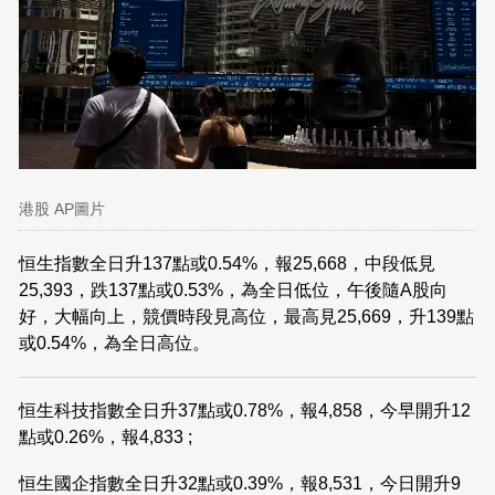
港股 AP圖片
恒生指數全日升137點或0.54%，報25,668，中段低見
25,393，跌137點或0.53%，為全日低位，午後隨A股向
好，大幅向上，競價時段見高位，最高見25,669，升139點
或0.54%，為全日高位。
恒生科技指數全日升37點或0.78%，報4,858，今早開升12
點或0.26%，報4,833 ;
恒生國企指數全日升32點或0.39%，報8,531，今日開升9