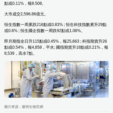
點或0.11%，報8.508。
大市成交2,596.86億元。
恒生指數一周累跌216點或0.83% ; 恒生科技指數累升29點
或0.6% ; 恒生國企指數一周跌92點或1.06%。
即月期指全日升115點或0.45%，報25,663 ; 科指期貨升26
點或0.54%，報4,858，平水; 國指期貨升18點或0.21%，報
8,539，高水7點。
圖片來源：藥明生物官網