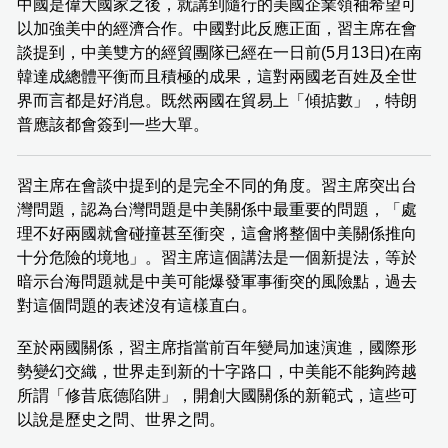
中國是偉大國家之後，就講到隨行的美國企業領袖希望可
以加強美中的經濟合作。中國對此反應正面，習主席在會
談提到，中美雙方的經貿團隊已經在一日前(5月13日)在南
韓達成總體平衡而且積極的成果，這對兩國老百姓及全世
界而言都是好消息。既然兩國在貿易上「傾掂數」，特朗
普應該都會簽到一些大單。
習主席在會談中提到的是完全不同的角度。習主席突出台
灣問題，認為台灣問題是中美關係中最重要的問題，「處
理不好兩國就會碰撞甚至衝突，這會將整個中美關係推向
十分危險的境地」。習主席這個講法是一個新提法，等於
暗示台海問題就是中美可能爆發軍事衝突的風險點，過去
對這個問題的表述沒有這樣直白。
至於兩國關係，習主席指當前百年變局加速演進，國際形
勢變幻交織，世界走到新的十字路口，中美能不能夠跨越
所謂「修昔底德陷阱」，開創大國關係的新範式，這些可
以說是歷史之問、世界之問。