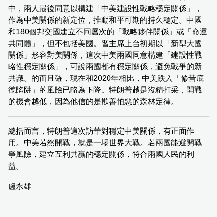
中，兩人最後同意以構建「中美建設性戰略穩定關係」，
作為中美關係的新定位，推動和平可期的持久穩定。中國
和180個邦交國建立不同層次的「戰略夥伴關係」或「命運
共同體」，但不包括美國。習主席上台初期以「新型大國
關係」形容對美關係，這次中美兩國同意構建「建設性戰
略性穩定關係」，可說兩國都有穩定關係，避免戰爭的新
共識。的而且確，現在和2020年相比，中美跌入「修昔底
德陷阱」的風險已略為下降。特朗普越是沒精打采，開戰
的機會越低，因為他信的是欺善怕惡的森林定律。
總括而言，特朗普這次訪華對穩定中美關係，有正面作
用。中美若然開戰，就是一場世界大戰。若兩國能避開戰
爭風險，建立互利共贏的穩定關係，符合兩國人民的利
益。
盧永雄