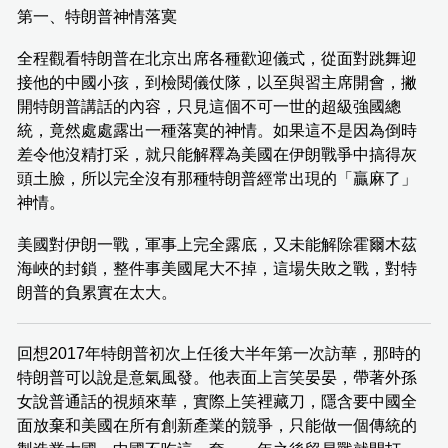
第一、特朗普神情落寞
全程觀看特朗普在北京出席各種歡迎儀式，從面對跳舞迎
接他的中國小孩，到檢閱儀仗隊，以至與習主席開會，撇
開特朗普講話的內容，只見這個不可一世的超級強國總
統，竟然處處露出一種落寞的神情。如果這不是因為倒時
差令他沒精打采，就只能解釋為美國在伊朗戰爭中搞得灰
頭土臉，所以完全沒有那種特朗普經常出現的「贏麻了」
神情。
美國對伊朗一戰，軍事上完全露底，又未能解除霍爾木茲
海峽的封鎖，整件事美國尾大不掉，這場失敗之戰，對特
朗普的負累實在太大。
回想2017年特朗普初次上任後大半年第一次訪華，那時的
特朗普可以說是意氣風發。他表面上言笑晏晏，帶著外孫
女說普通話的視頻來華，實際上笑裡藏刀，隱含要中國全
面放棄和美國在所有創新產業的競爭，只能做一個傳統的