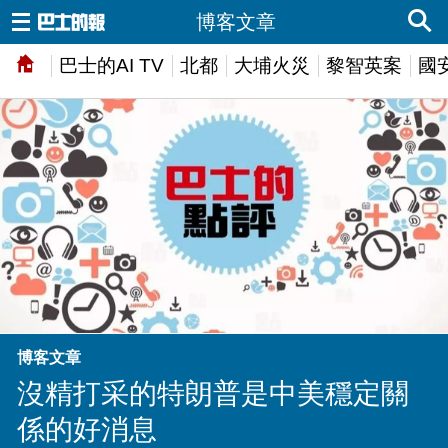
博客文章
巴士的AI TV
北都
大埔火災
黎智英案
國
博客文章
沒精打采的特朗普是中美穩定關
係的好消息