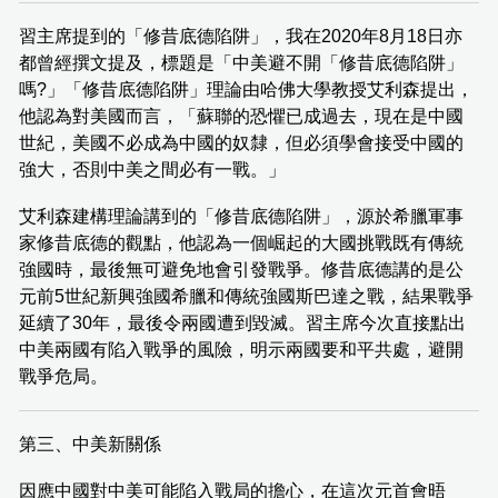
習主席提到的「修昔底德陷阱」，我在2020年8月18日亦
都曾經撰文提及，標題是「中美避不開「修昔底德陷阱」
嗎?」「修昔底德陷阱」理論由哈佛大學教授艾利森提出，
他認為對美國而言，「蘇聯的恐懼已成過去，現在是中國
世紀，美國不必成為中國的奴隸，但必須學會接受中國的
強大，否則中美之間必有一戰。」
艾利森建構理論講到的「修昔底德陷阱」，源於希臘軍事
家修昔底德的觀點，他認為一個崛起的大國挑戰既有傳統
強國時，最後無可避免地會引發戰爭。修昔底德講的是公
元前5世紀新興強國希臘和傳統強國斯巴達之戰，結果戰爭
延續了30年，最後令兩國遭到毀滅。習主席今次直接點出
中美兩國有陷入戰爭的風險，明示兩國要和平共處，避開
戰爭危局。
第三、中美新關係
因應中國對中美可能陷入戰局的擔心，在這次元首會晤