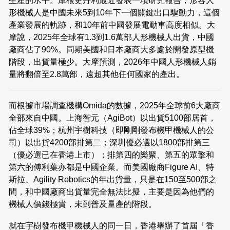
生產的水平。摩根史丹利最近發表一項研究報告，形容人
形機械人是中國未來5到10年下一個關鍵出口驅動力，這個
產業發展的軌跡，和10年前中國發展電動車高度相似。大
摩說，2025年全球有1.3到1.6萬部人形機械人出貨，中國
廠商佔了90%。同期美國和日本廠商大多處於開發原型機
階段，出貨量極少。大摩預測，2026年中國人形機械人銷
量將翻倍至2.8萬部，遠超其他任何國家的產出。
而根據市場調查機構Omida的數據，2025年全球前6大廠商
全部來自中國。上海智元（AgiBot）以出貨5100部居首，
佔全球39%；杭州宇樹科技（即剛剛發布機甲機械人的公
司）以出貨4200部排第二；深圳優必選以1800部排第三
（優必選已在香港上市）；排第四的樂聚、第五的眾擎和
第六的傅利葉亦都是中國企業。而美國廠商Figure AI、特
斯拉、Agility Robotics的年出貨量，只是在150至500部之
間，和中國廠商出貨量完全無法比擬，主要是因為他們的
機械人價錢極貴，未到普及量產的階段。
就在宇樹發布機甲機械人的同一日，香港舉辦了首屆「香