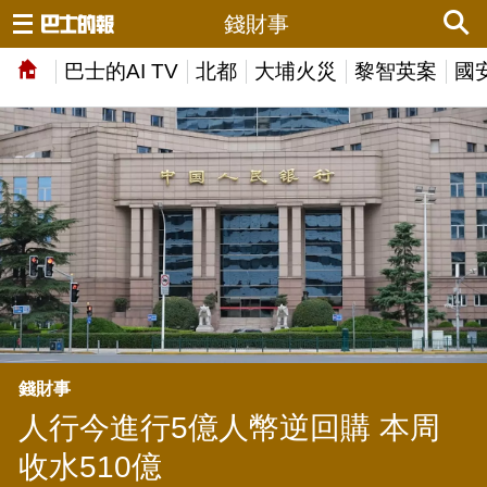
錢財事
巴士的AI TV
北都
大埔火災
黎智英案
國
錢財事
人行今進行5億人幣逆回購 本周
收水510億