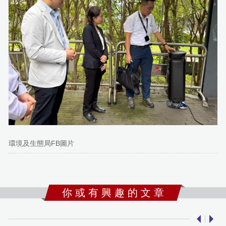
環境及生態局FB圖片
你 或 有 興 趣 的 文 章