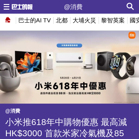
@消費
巴士的AI TV
北都
大埔火災
黎智英案
國
@消費
小米推618年中購物優惠 最高減
HK$3000 首款米家冷氣機及85