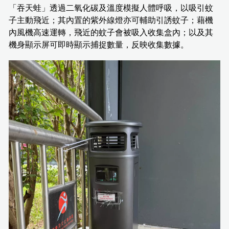
「吞天蛙」透過二氧化碳及溫度模擬人體呼吸，以吸引蚊
子主動飛近；其內置的紫外線燈亦可輔助引誘蚊子；藉機
內風機高速運轉，飛近的蚊子會被吸入收集盒內；以及其
機身顯示屏可即時顯示捕捉數量，反映收集數據。