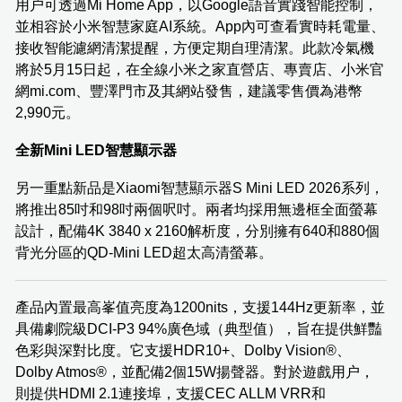
用户可透過Mi Home App，以Google語音實踐智能控制，
並相容於小米智慧家庭AI系統。App內可查看實時耗電量、
接收智能濾網清潔提醒，方便定期自理清潔。此款冷氣機
將於5月15日起，在全線小米之家直營店、專賣店、小米官
網mi.com、豐澤門市及其網站發售，建議零售價為港幣
2,990元。
全新Mini LED智慧顯示器
另一重點新品是Xiaomi智慧顯示器S Mini LED 2026系列，
將推出85吋和98吋兩個呎吋。兩者均採用無邊框全面螢幕
設計，配備4K 3840 x 2160解析度，分別擁有640和880個
背光分區的QD-Mini LED超太高清螢幕。
產品內置最高峯值亮度為1200nits，支援144Hz更新率，並
具備劇院級DCI-P3 94%廣色域（典型值），旨在提供鮮豔
色彩與深對比度。它支援HDR10+、Dolby Vision®、
Dolby Atmos®，並配備2個15W揚聲器。對於遊戲用户，
則提供HDMI 2.1連接埠，支援CEC ALLM VRR和