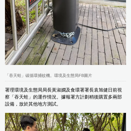
「吞天蛙」碳循環捕蚊機。環境及生態局FB圖片
署理環境及生態局局長黃淑嫻及食環署署長袁旭健日前視
察「吞天蛙」的運作情況。據報署方計劃稍後購置多兩部
設備，放於其他地方測試。