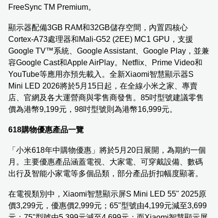
FreeSync TM Premium。
顯示器配備3GB RAM和32GB儲存空間，內置四核心
Cortex-A73處理器和Mali-G52 (2EE) MC1 GPU，支援
Google TV™系統、Google Assistant、Google Play，並兼
容Google Cast和Apple AirPlay。Netflix、Prime Video和
YouTube等應用亦預先載入。全新Xiaomi智慧顯示器S
Mini LED 2026將於5月15日起，在全線小米之家、專賣
店、官網及各大運營商與零售商發售。85吋型號建議零售
價為港幣9,199元，98吋型號則為港幣16,999元。
618購物優惠產品一覽
「小米618年中購物優惠」將於5月20日展開，為期約一個
月。主要優惠產品涵蓋電視、大家電、可穿戴設備、數碼
出行及智能小家電等多個品類，部分產品折扣幅度顯著。
在電視類別中，Xiaomi智慧顯示屏S Mini LED 55" 2025原
價3,299元，優惠價2,999元；65"型號由4,199元減至3,699
元；75"型號由5,399元減至4,699元；而Xiaomi智慧顯示屏