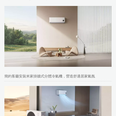
簡約客廳安裝米家掛牆式分體冷氣機，營造舒適居家氣氛