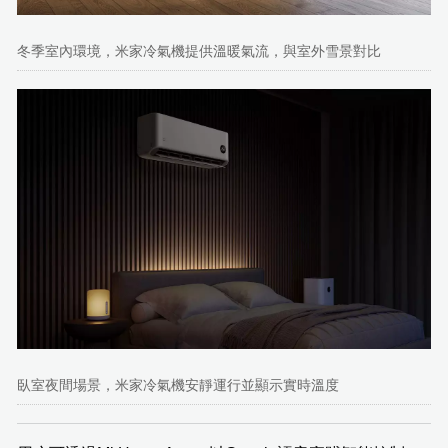
冬季室內環境，米家冷氣機提供溫暖氣流，與室外雪景對比
臥室夜間場景，米家冷氣機安靜運行並顯示實時溫度