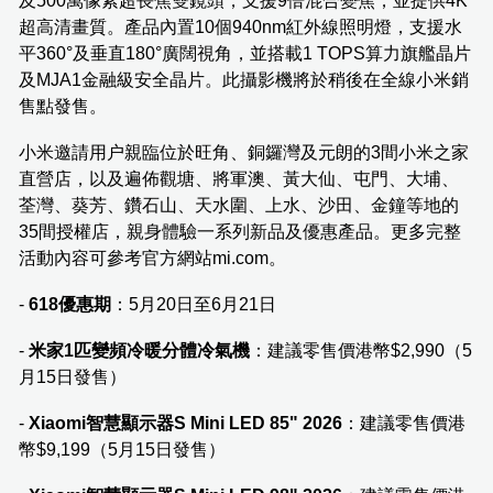
及500萬像素超長焦雙鏡頭，支援9倍混合變焦，並提供4K
超高清畫質。產品內置10個940nm紅外線照明燈，支援水
平360°及垂直180°廣闊視角，並搭載1 TOPS算力旗艦晶片
及MJA1金融級安全晶片。此攝影機將於稍後在全線小米銷
售點發售。
小米邀請用户親臨位於旺角、銅鑼灣及元朗的3間小米之家
直營店，以及遍佈觀塘、將軍澳、黃大仙、屯門、大埔、
荃灣、葵芳、鑽石山、天水圍、上水、沙田、金鐘等地的
35間授權店，親身體驗一系列新品及優惠產品。更多完整
活動內容可參考官方網站mi.com。
-
618優惠期
：5月20日至6月21日
-
米家1匹變頻冷暖分體冷氣機
：建議零售價港幣$2,990（5
月15日發售）
-
Xiaomi智慧顯示器S Mini LED 85" 2026
：建議零售價港
幣$9,199（5月15日發售）