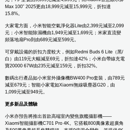
Max 100" 2025更由18,999元減至15,999元，折扣達
15.8%。
大家電方面，小米智能空氣淨化器Lite由2,399元減至2,099
元；小米智能除濕機由1,949元減至1,699元；米家直流變
頻落地扇Pro則由689元減至599元。
可穿戴設備的折扣力度較大，例如Redmi Buds 6 Lite（黑/
白）由119元大幅減至69元，折扣達42%；小米自帶線充電
寶20000 67W由235元減至159元，折扣32%。
數碼出行產品如小米室外攝像機BW400 Pro套裝，由789元
減至679元；智能小家電如Xiaomi無線吸塵器G20，由
1,099元減至949元。
更多新品及體驗
小米亦預告將推出首款高端室內變焦旗艦攝影機——
Xiaomi智能攝影機C701 Pro 4K。它搭載800萬像素超廣角