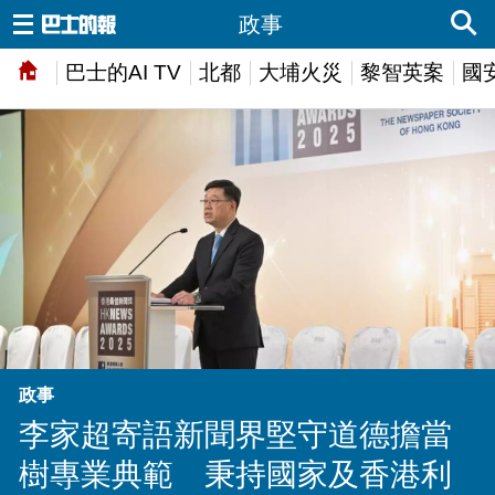
政事
巴士的AI TV
北都
大埔火災
黎智英案
國
政事
李家超寄語新聞界堅守道德擔當
樹專業典範 秉持國家及香港利