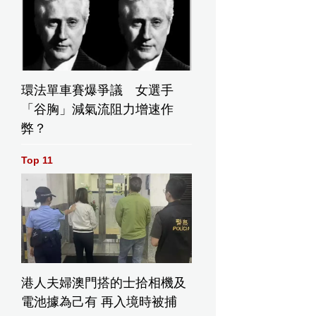
環法單車賽爆爭議 女選手
「谷胸」減氣流阻力增速作
弊？
Top 11
港人夫婦澳門搭的士拾相機及
電池據為己有 再入境時被捕