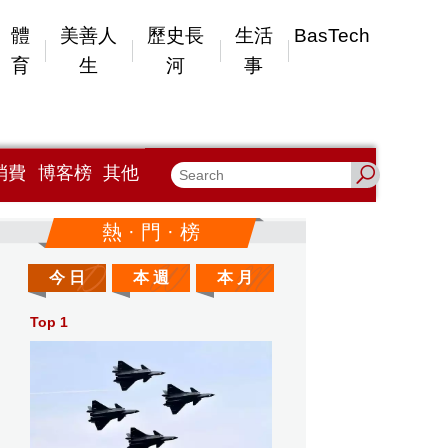
體
美善人
歷史長
生活
BasTech
育
生
河
事
消費
博客榜
其他
熱 · 門 · 榜
今 日
本 週
本 月
Top 1