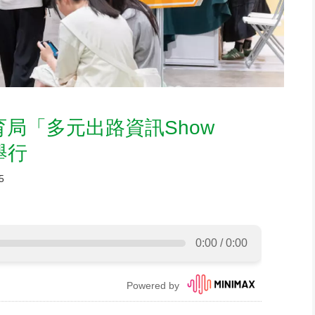
育局「多元出路資訊Show
舉行
5