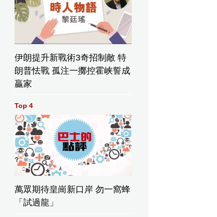
伊朗提升新戰術3奇招制敵 特
朗普怯戰 孤注一擲控霍峡誓成
贏家
Top 4
萬眾期待皇崗新口岸 勿一窩蜂
「試過龍」