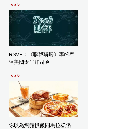
Top 5
RSVP︰《聯戰聯勝》專函奉
達美國太平洋司令
Top 6
你以為焗豬扒飯同馬拉糕係