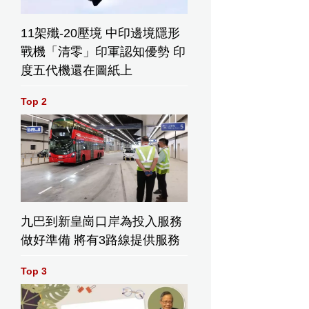
11架殲-20壓境 中印邊境隱形
戰機「清零」印軍認知優勢 印
度五代機還在圖紙上
Top 2
九巴到新皇崗口岸為投入服務
做好準備 將有3路線提供服務
Top 3