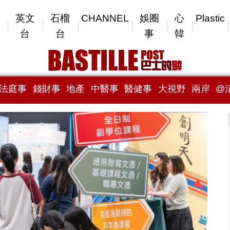
英文
石榴
CHANNEL
娛圈
心
Plastic
台
台
事
韓
法庭事
錢財事
地產
中醫事
醫健事
大視野
兩岸
@