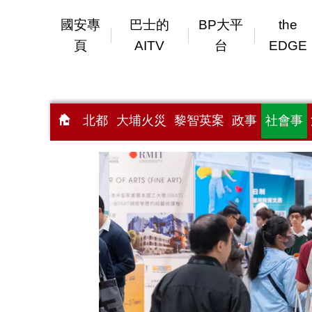
國安專
巴士的
BP大平
the
頁
AITV
台
EDGE
北都
大埔火災
黎智英案
政事
社會事