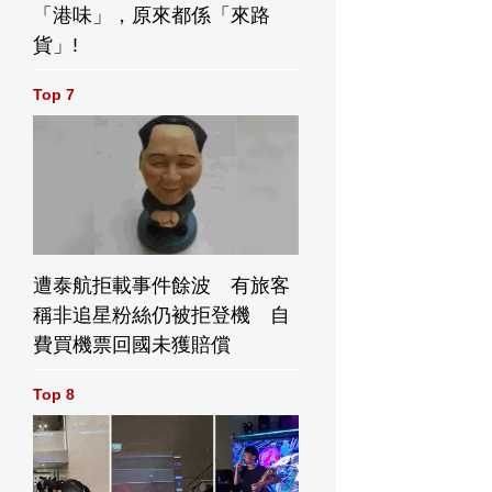
「港味」，原來都係「來路
貨」!
Top 7
遭泰航拒載事件餘波 有旅客
稱非追星粉絲仍被拒登機 自
費買機票回國未獲賠償
Top 8