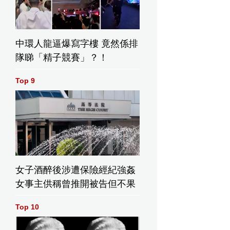
中環人龍逼爆寫字樓 竟然係排
隊睇「精子競賽」？！
Top 9
女子酒醉後涉遭保險經紀強姦
女事主供稱曾推開被告但不果
Top 10