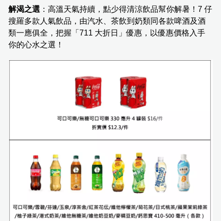
解渴之選
：高溫天氣持續，點少得清涼飲品幫你解暑！7 仔
搜羅多款人氣飲品，由汽水、茶飲到奶類同各款啤酒及酒
類一應俱全，把握「711 大折日」優惠，以優惠價格入手
你的心水之選！