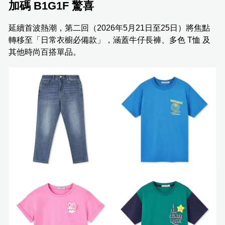
加碼 B1G1F 驚喜
延續首波熱潮，第二回（2026年5月21日至25日）將焦點
轉移至「日常衣櫥必備款」，涵蓋牛仔長褲、多色 T恤 及
其他時尚百搭單品。