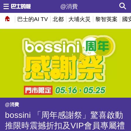
@消費
巴士的AI TV
北都
大埔火災
黎智英案
國
@消費
bossini 「周年感謝祭」驚喜啟動
推限時震撼折扣及VIP會員專屬禮