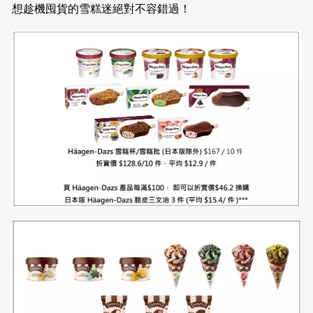
想趁機囤貨的雪糕迷絕對不容錯過！