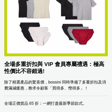
全場多重折扣與 VIP 會員專屬禮遇：極高
性價比不容錯過!
除了精選產品的驚喜價，bossini 同時準備了多重折扣及消
費滿減優惠，務求令顧客「買得多、慳得多」！
全場正價貨品 65 折：一網打盡最新季節款式。