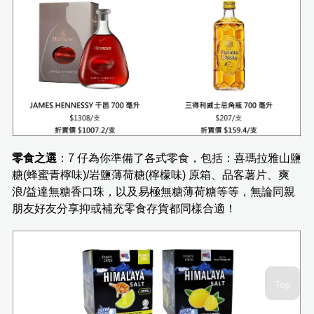
零食之選
：7 仔為你準備了各式零食，包括：喜瑪拉雅山鹽
糖(蜂蜜青檸味)/岩鹽薄荷糖(檸檬味) 原箱、品客薯片、爽
浪/益達無糖香口珠，以及易極無糖薄荷糖等等，無論同親
朋友好友分享抑或補充零食存貨都同樣合適！