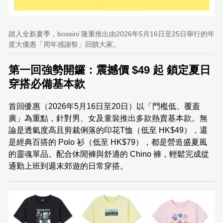
踏入全新夏季，bossini 隆重推出由2026年5月16日至25日舉行的年
度大優惠「周年感謝祭」回饋大家。
第一回強勢開鑼：震撼價 $49 起 鎖定夏日
穿搭必備基本款
首回優惠（2026年5月16日至20日）以「門檻低、覆蓋
廣」為重點，針對男、女及童裝推出多款熱賣基本款。無
論是透氣度高且剪裁俐落的印花T恤（低至 HK$49），還
是經典百搭的 Polo 衫（低至 HK$79），都是營造盛夏風
的靈魂單品。配合休閒褲與舒適的 Chino 褲，輕鬆完成從
通勤上班到週末郊遊的日常穿搭。