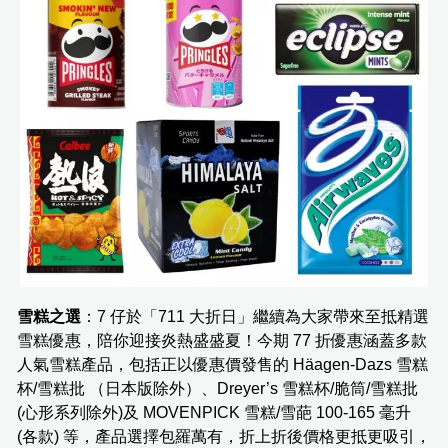
雪糕之選
：7 仔於「711 大折日」繼續為大家帶來至抵精選
雪糕優惠，陪你迎接炎熱盛盛夏！今期 77 折優惠涵蓋多款
人氣雪糕產品，包括正以優惠價發售的 Häagen-Dazs 雪糕
杯/雪糕批 （日本版除外）、Dreyer’s 雪糕杯/脆筒/雪糕批
(心形系列除外)及 MOVENPICK 雪糕/雪葩 100-165 毫升
(各款) 等，產品選擇包羅萬有，折上折後價格更抵更吸引，