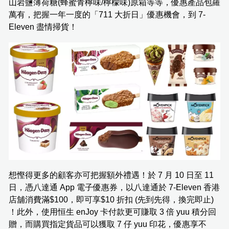
山岩鹽薄荷糖(蜂蜜青檸味/檸檬味)原箱等等，優惠產品包羅
萬有，把握一年一度的「711 大折日」優惠機會，到 7-
Eleven 盡情掃貨！
想慳得更多的顧客亦可把握額外禮遇！於 7 月 10 日至 11
日，憑八達通 App 電子優惠券，以八達通於 7-Eleven 香港
店舖消費滿$100，即可享$10 折扣 (先到先得，換完即止)
！此外，使用恒生 enJoy 卡付款更可賺取 3 倍 yuu 積分回
贈，而購買指定貨品可以獲取 7 仔 yuu 印花，優惠享不