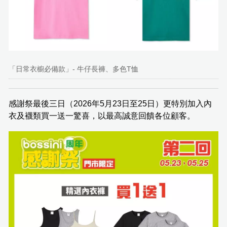
「日常衣櫥必備款」- 牛仔長褲、多色T恤
感謝祭最後三日（2026年5月23日至25日）更特別加入內
衣及襪類買一送一驚喜，以最高誠意回饋各位顧客。