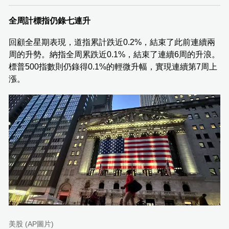
全周計標指仍錄七連升
回顧全星期表現，道指累計跌近0.2%，結束了此前連續兩
周的升勢。納指全周累跌近0.1%，結束了連續6周的升浪。
標普500指數則仍錄得0.1%的輕微升幅，實現連續第7周上
漲。
美股 (AP圖片)