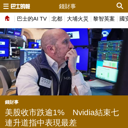
錢財事
巴士的AI TV
北都
大埔火災
黎智英案
國
錢財事
美股收市跌逾1% Nvidia結束七
連升道指中表現最差