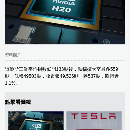
資料圖片
道瓊斯工業平均指數低開133點後，跌幅擴大至最多559
點，低報49503點，收市報49,526點，跌537點，跌幅近
1.1%。
點擊看圖輯