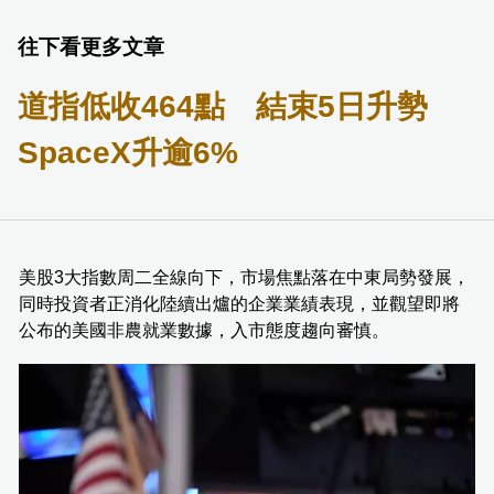
往下看更多文章
道指低收464點 結束5日升勢
SpaceX升逾6%
美股3大指數周二全線向下，市場焦點落在中東局勢發展，
同時投資者正消化陸續出爐的企業業績表現，並觀望即將
公布的美國非農就業數據，入市態度趨向審慎。