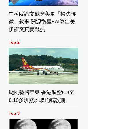
中科院論文戳穿美軍「損失輕
微」敘事 開源衛星+AI算出美
伊衝突真實戰損
Top 2
颱風勢襲華東 香港航空8.8至
8.10多班航班取消或改期
Top 3