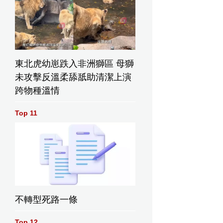
東北虎幼崽跌入非洲獅區 母獅
未攻擊反溫柔舔舐助清潔上演
跨物種溫情
Top 11
不轉型死路一條
Top 12