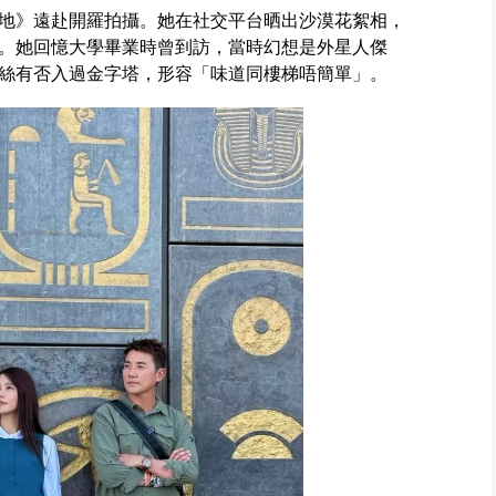
地》遠赴開羅拍攝。她在社交平台晒出沙漠花絮相，
。她回憶大學畢業時曾到訪，當時幻想是外星人傑
絲有否入過金字塔，形容「味道同樓梯唔簡單」。