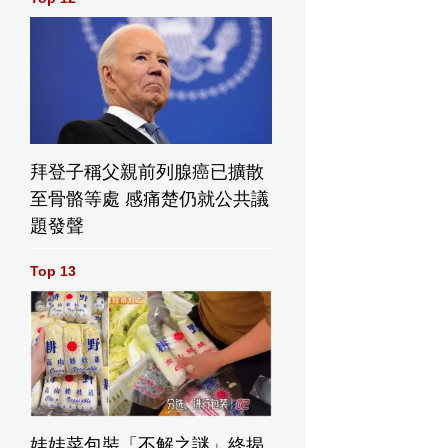
拜登子稱父親前列腺癌已擴散
至骨骼等處 感痛楚仍就公共議
題發聲
Top 13
娃娃菜包裝「不解之謎」終揭