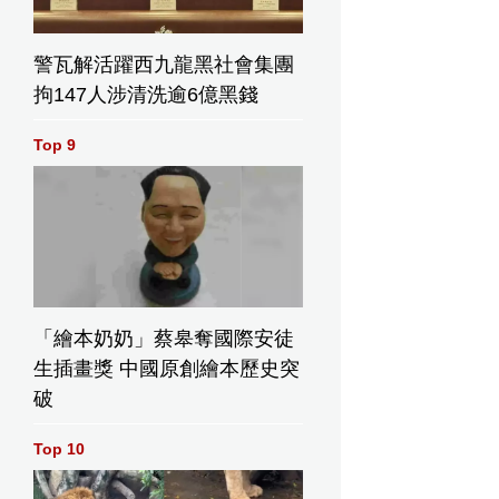
警瓦解活躍西九龍黑社會集團
拘147人涉清洗逾6億黑錢
Top 9
「繪本奶奶」蔡皋奪國際安徒
生插畫獎 中國原創繪本歷史突
破
Top 10