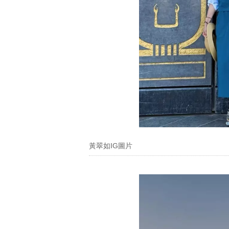
黃翠如IG圖片