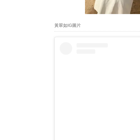
黃翠如IG圖片