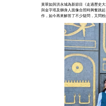
黃翠如與洪永城為新節目《走過歷史大
與金字塔及獅身人面像合照時興奮跳起
作，如今再來解答了不少疑問，又問粉