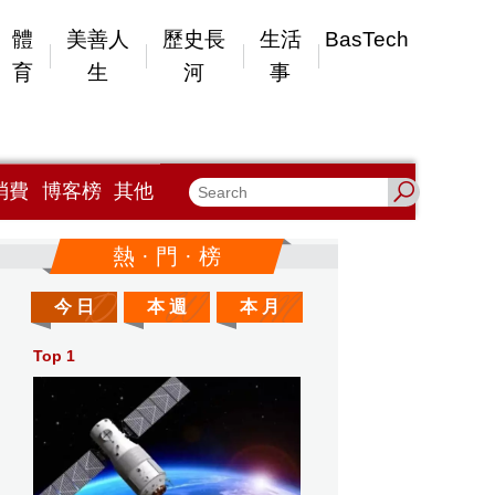
體
美善人
歷史長
生活
BasTech
育
生
河
事
消費
博客榜
其他
熱 · 門 · 榜
今 日
本 週
本 月
Top 1