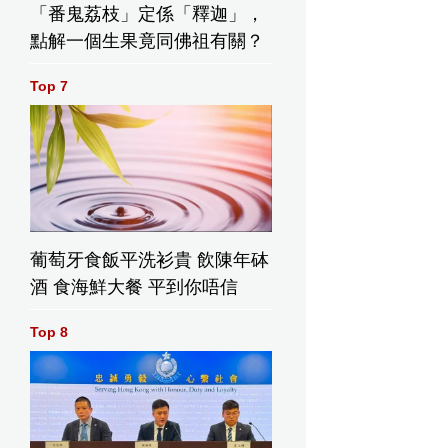
「番鬼荔枝」定係「釋迦」，
點解一個生果竟同佛祖有關？
Top 7
葡萄牙食飯平洗衫貴 飲陳年砵
酒 食海鮮大餐 平到你唔信
Top 8