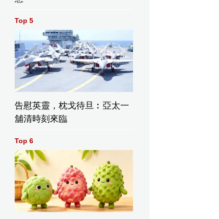
Top 5
告慰英靈，枕戈待旦︰亞太一
舖清時刻來臨
Top 6