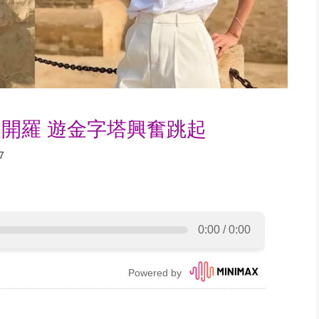
開羅 遊金字塔興奮跳起
7