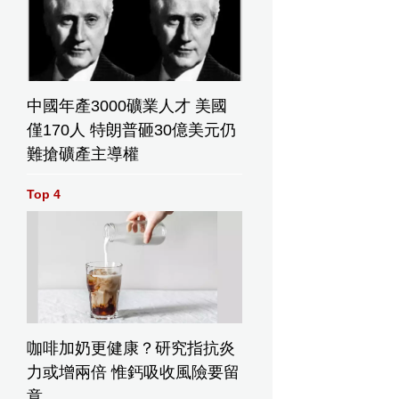
中國年產3000礦業人才 美國
僅170人 特朗普砸30億美元仍
難搶礦產主導權
Top 4
咖啡加奶更健康？研究指抗炎
力或增兩倍 惟鈣吸收風險要留
意