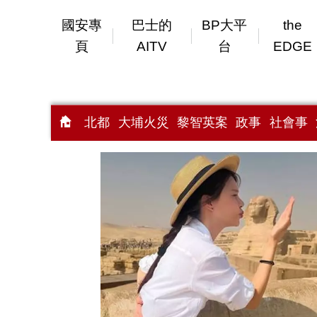
國安專
巴士的
BP大平
the
頁
AITV
台
EDGE
北都
大埔火災
黎智英案
政事
社會事