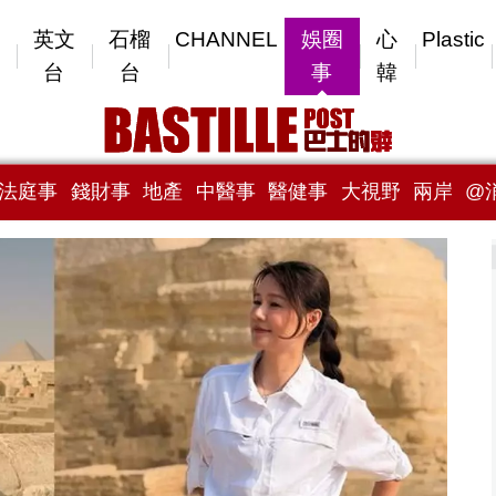
英文
石榴
CHANNEL
娛圈
心
Plastic
台
台
事
韓
法庭事
錢財事
地產
中醫事
醫健事
大視野
兩岸
@