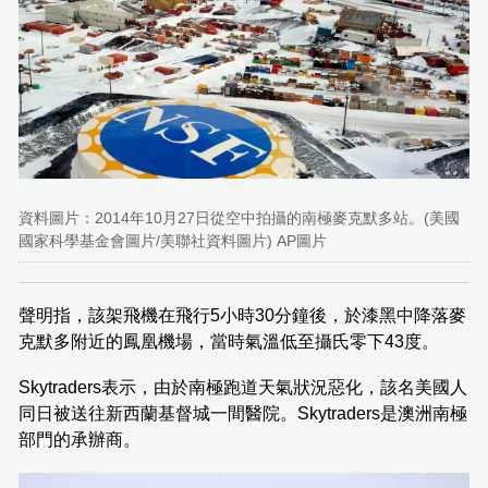
資料圖片：2014年10月27日從空中拍攝的南極麥克默多站。(美國
國家科學基金會圖片/美聯社資料圖片) AP圖片
聲明指，該架飛機在飛行5小時30分鐘後，於漆黑中降落麥
克默多附近的鳳凰機場，當時氣溫低至攝氏零下43度。
Skytraders表示，由於南極跑道天氣狀況惡化，該名美國人
同日被送往新西蘭基督城一間醫院。Skytraders是澳洲南極
部門的承辦商。