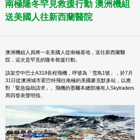
南極隆冬罕見救援行動 澳洲機組
送美國人往新西蘭醫院
澳洲機組人員將一名美國人從南極基地，送往新西蘭醫
院，這次是罕見的隆冬救援行動。
該架空中巴士A319長程飛機，呼號為「雪鳥1號」，於7月
31日從澳洲城市霍巴特飛往南極的美國麥克默多站，以應
對「緊急協助請求」。飛機的墨爾本總部擁有人Skytraders
周四發表聲明指。