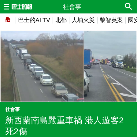
社會事
巴士的AI TV
北都
大埔火災
黎智英案
國
社會事
新西蘭南島嚴重車禍 港人遊客2
死2傷