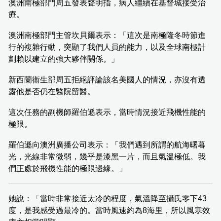
澳洲南極部門周五發表聲明指，病人繼續在基督城接受治
療。
澳洲南極部門主管坎貝爾表示：「這次是南極隆冬時節進
行的複雜行動，突顯了我們人員的能力，以及全球南極計
劃賴以建立的強大夥伴關係。」
新西蘭衞生部周五拒絕評論該名美國人的情況，亦沒有透
露他是否仍在醫院留醫。
這次任務的副機師羅伯遜表示，當時情況接近飛機性能的
極限。
羅伯遜向澳洲廣播公司表示：「我們遇到所謂的航海曙暮
光，光線非常微弱，幾乎是漆黑一片，而且氣溫極低。我
們正處於飛機性能的極限邊緣。」
她說：「當時非常接近太冷的程度，氣溫降至攝氏零下43
度，是我感受過最冷的。當時風速約為8海里，所以風寒效