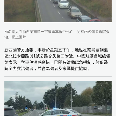
兩名港人在新西蘭南島一宗嚴重車禍中死亡，另有兩名傷者送院救
治。網上圖片
新西蘭警方通報，事發於星期五下午，地點在南島塞爾溫
區北拉卡亞路與1號公路交叉路口附近。中國駐基督城總領
館表示，對事件深感痛惜，已即時啟動應急機制，敦促醫
院全力救治傷者，並會為傷者及家屬提供協助。