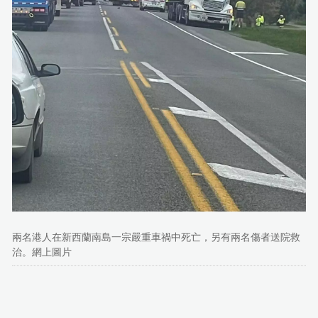
兩名港人在新西蘭南島一宗嚴重車禍中死亡，另有兩名傷者送院救
治。網上圖片