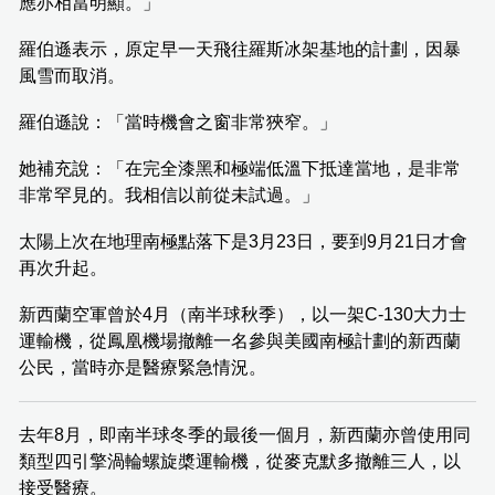
應亦相當明顯。」
羅伯遜表示，原定早一天飛往羅斯冰架基地的計劃，因暴
風雪而取消。
羅伯遜說：「當時機會之窗非常狹窄。」
她補充說：「在完全漆黑和極端低溫下抵達當地，是非常
非常罕見的。我相信以前從未試過。」
太陽上次在地理南極點落下是3月23日，要到9月21日才會
再次升起。
新西蘭空軍曾於4月（南半球秋季），以一架C-130大力士
運輸機，從鳳凰機場撤離一名參與美國南極計劃的新西蘭
公民，當時亦是醫療緊急情況。
去年8月，即南半球冬季的最後一個月，新西蘭亦曾使用同
類型四引擎渦輪螺旋槳運輸機，從麥克默多撤離三人，以
接受醫療。