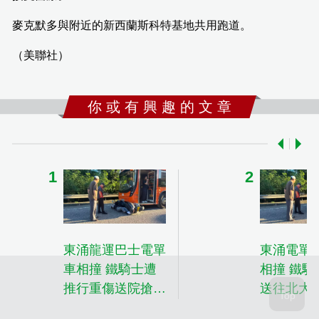
麥克默多與附近的新西蘭斯科特基地共用跑道。
（美聯社）
你 或 有 興 趣 的 文 章
東涌龍運巴士電單
東涌電單
車相撞 鐵騎士遭
相撞 鐵騎
推行重傷送院搶救
送往北大
車長被捕
搶救