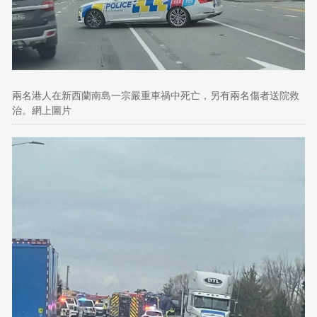
兩名港人在新西蘭南島一宗嚴重車禍中死亡，另有兩名傷者送院救
治。網上圖片