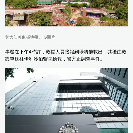
黃大仙美東邨地盤。IG圖片
事發在下午4時許，救援人員接報到場將他救出，其後由救
護車送往伊利沙伯醫院搶救，警方正調查事件。