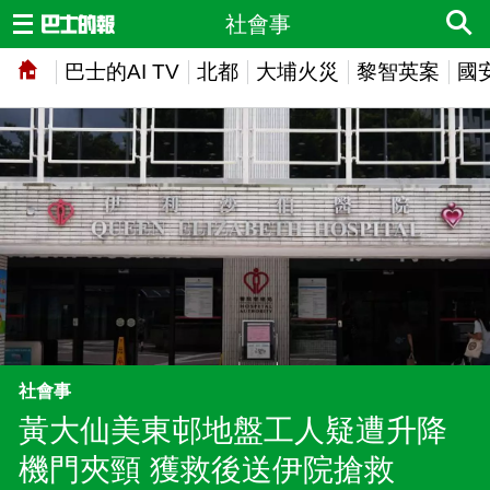
社會事
巴士的AI TV
北都
大埔火災
黎智英案
國
社會事
黃大仙美東邨地盤工人疑遭升降
機門夾頸 獲救後送伊院搶救