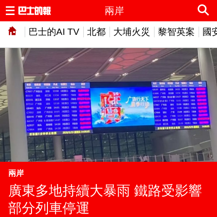
兩岸
巴士的AI TV
北都
大埔火災
黎智英案
國
兩岸
廣東多地持續大暴雨 鐵路受影響
部分列車停運