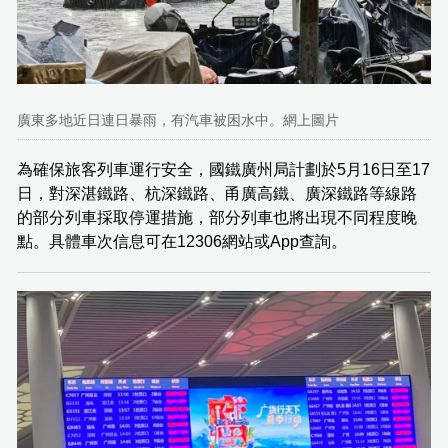
廣東多地近日連日暴雨，有汽車被困水中。網上圖片
為確保旅客列車運行安全，國鐵廣州局計劃於5月16日至17
日，對深湛鐵路、杭深鐵路、甬廣高鐵、廣深鐵路等線路
的部分列車採取停運措施，部分列車也將出現不同程度晚
點。具體車次信息可在12306網站或App查詢。