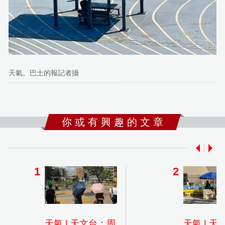
天氣。巴士的報記者攝
你 或 有 興 趣 的 文 章
天氣 | 天文台：周
天氣 | 