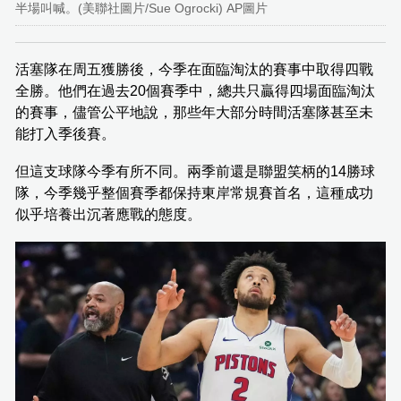
半場叫喊。(美聯社圖片/Sue Ogrocki) AP圖片
活塞隊在周五獲勝後，今季在面臨淘汰的賽事中取得四戰
全勝。他們在過去20個賽季中，總共只贏得四場面臨淘汰
的賽事，儘管公平地說，那些年大部分時間活塞隊甚至未
能打入季後賽。
但這支球隊今季有所不同。兩季前還是聯盟笑柄的14勝球
隊，今季幾乎整個賽季都保持東岸常規賽首名，這種成功
似乎培養出沉著應戰的態度。