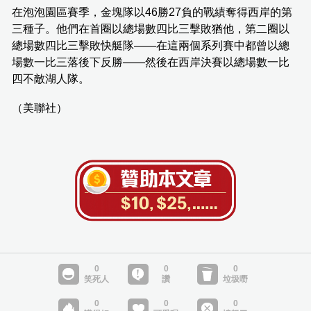
在泡泡園區賽季，金塊隊以46勝27負的戰績奪得西岸的第
三種子。他們在首圈以總場數四比三擊敗猶他，第二圈以
總場數四比三擊敗快艇隊——在這兩個系列賽中都曾以總
場數一比三落後下反勝——然後在西岸決賽以總場數一比
四不敵湖人隊。
（美聯社）