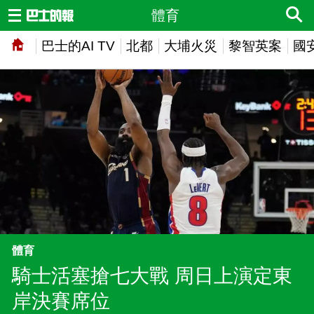
體育
巴士的AI TV
北都
大埔火災
黎智英案
國
體育
騎士活塞搶七大戰 周日上演定東
岸決賽席位