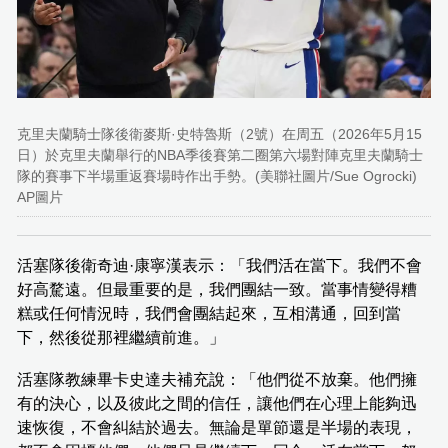
克里夫蘭騎士隊後衛麥斯·史特魯斯（2號）在周五（2026年5月15
日）於克里夫蘭舉行的NBA季後賽第二圈第六場對陣克里夫蘭騎士
隊的賽事下半場重返賽場時作出手勢。(美聯社圖片/Sue Ogrocki)
AP圖片
活塞隊後衛奇迪·康寧漢表示：「我們活在當下。我們不會
好高騖遠。但最重要的是，我們團結一致。當事情變得糟
糕或任何情況時，我們會團結起來，互相溝通，回到當
下，然後從那裡繼續前進。」
活塞隊教練畢卡史達夫補充說：「他們從不放棄。他們擁
有的決心，以及彼此之間的信任，讓他們在心理上能夠迅
速恢復，不會糾結於過去。無論是單節還是半場的表現，