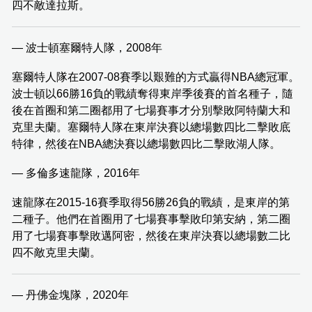
四不敵達拉斯。
— 波士頓塞爾特人隊，2008年
塞爾特人隊在2007-08賽季以艱難的方式贏得NBA總冠軍。
波士頓以66勝16負的戰績奪得東岸季後賽的首名種子，隨
後在首圈和第二圈都用了七場賽事才分別擊敗阿特蘭大和
克里夫蘭。塞爾特人隊在東岸決賽以總場數四比二擊敗底
特律，然後在NBA總決賽以總場數四比二擊敗湖人隊。
— 多倫多速龍隊，2016年
速龍隊在2015-16賽季取得56勝26負的戰績，是東岸的第
二種子。他們在首圈用了七場賽事擊敗印第安納，第二圈
用了七場賽事擊敗邁阿密，然後在東岸決賽以總場數二比
四不敵克里夫蘭。
— 丹佛金塊隊，2020年