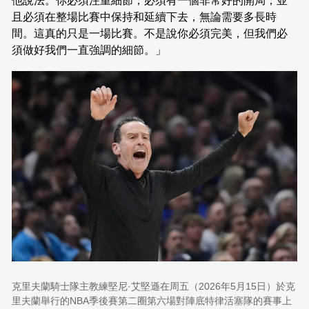
他說法。你必須注重細節，必須有一個非常好的開局，並
且必須在整場比賽中保持和延續下去，無論需要多長時
間。這真的只是一場比賽。不是說你必須完美，但我們必
須做好我們一直強調的細節。」
克里夫蘭騎士隊主教練堅尼·艾堅遜在周五（2026年5月15日）於克
里夫蘭舉行的NBA季後賽第二圈第六場對陣底特律活塞隊的賽事上