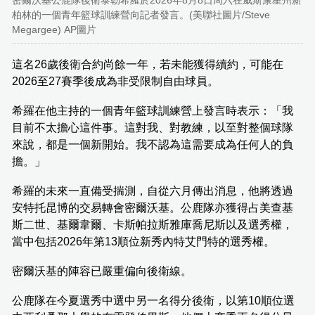
密爾沃基公鹿隊後衛泰勒希羅於2026年8月8日周六在威斯康星州新
柏林的一個青年籃球訓練營向記者發言。(美聯社圖片/Steve
Megargee) AP圖片
這名26歲後衛合約尚餘一年，若未能獲得續約，可能在
2026至27賽季後成為非受限制自由球員。
希羅在他主持的一個青年籃球訓練營上發言時表示：「我
目前不太擔心這件事。這對我、對教練，以至對整個球隊
來說，都是一個新開始。我不認為這需要成為任何人的負
擔。」
希羅的未來一直備受揣測，自從六月傳出消息，他將透過
安特托昆博的交易轉會密爾沃基。公鹿隊亦獲得占美查基
斯二世、基爾韋爾、卡斯帕拉斯雅庫喬尼斯以及選秀權，
當中包括2026年第13順位新秀內特艾門特的選秀權。
密爾沃基的陣容已嚴重偏向後衛線。
公鹿隊在今夏選秀中選中另一名得分後衛，以第10順位選