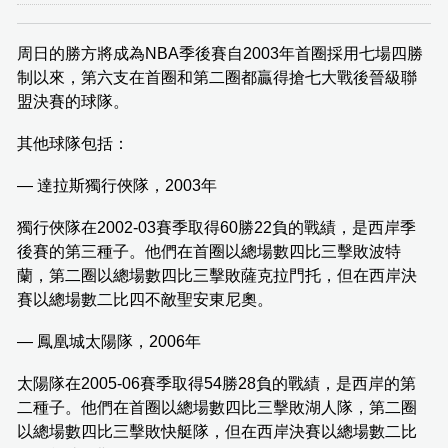
周日的勝方將成為NBA季後賽自2003年首圈採用七場四勝
制以來，第六支在首圈和第二圈都贏得搶七大戰後晉級聯
盟決賽的球隊。
其他球隊包括：
— 達拉斯獨行俠隊，2003年
獨行俠隊在2002-03賽季取得60勝22負的戰績，是西岸季
後賽的第三種子。他們在首圈以總場數四比三擊敗波特
蘭，第二圈以總場數四比三擊敗薩克拉門托，但在西岸決
賽以總場數二比四不敵聖安東尼奧。
— 鳳凰城太陽隊，2006年
太陽隊在2005-06賽季取得54勝28負的戰績，是西岸的第
二種子。他們在首圈以總場數四比三擊敗湖人隊，第二圈
以總場數四比三擊敗快艇隊，但在西岸決賽以總場數二比