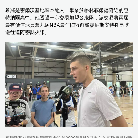
希羅是密爾沃基地區本地人，畢業於格林菲爾德附近的惠
特納爾高中。他透過一宗交易加盟公鹿隊，該交易將兩屆
最有價值球員兼九屆NBA最佳陣容前鋒揚尼斯安特托昆博
送往邁阿密熱火隊。