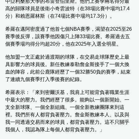
中亞利桑那大學的布雷登伯里斯。他們上賽季兩名得分最
高的歸隊球員是後衛小奇雲波特（在38場比賽中場均17.4
分）和賴恩羅林斯（在74場比賽中場均17.3分）。
希羅在邁阿密度過了他首七個NBA賽季，渴望在2025至26
賽季後反彈，該賽季他因傷只上陣33場比賽。希羅過去五
個賽季場均得分均超20分，他在2025年入選全明星。
他加盟一支正處於過渡期的球隊，在交易走球隊歷史上最
具影響力的球員後。新任教練泰勒詹金斯接手了一個大換
血的陣容，此前公鹿隊經歷了一個32勝50負的賽季，結束
了連續九個賽季打入季後賽的紀錄。
希羅表示：「來到密爾沃基，我肩上可能背負著職業生涯
中最大的壓力。我們經歷了很多。能夠以一個新開始、一
支全新球隊、一個全新組織、一個全新教練團隊來到這
裡。我們所有人都背負著壓力。詹金斯教練本人、以及與
我一同透過交易而來的球員，都背負著壓力。這不只關乎
我個人，我認為隊上每個人都背負著壓力。」