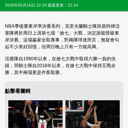
2026年05月16日 22:19 最後更新：22:24
NBA季後賽東岸準決賽系列，克里夫蘭騎士隊與底特律活
塞隊將於周日上演第七場「搶七」大戰，決定誰能晉級東
岸決賽。這場贏家全取賽事，對兩隊球迷而言，無疑會勾
起不少美好回憶，但周日晚上只有一方能高興。
活塞隊自1990年以來，在搶七大戰中取得六勝一負的佳
績；而騎士隊自2016年以來，在搶七大戰中保持五戰全
勝，其中兩場更是作客取勝。
點擊看圖輯