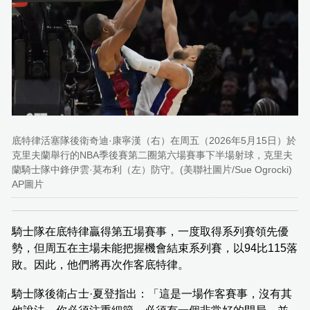
底特律活塞隊後衛奇迪·康寧漢（右）在周五（2026年5月15日）於
克里夫蘭舉行的NBA季後賽第二圈第六場賽事下半場射球，克里夫
蘭騎士隊中鋒伊雲·莫布利（左）防守。(美聯社圖片/Sue Ogrocki)
AP圖片
騎士隊在底特律贏得第五場賽事，一度取得系列賽領先優
勢，但周五在主場未能把握機會結束系列賽，以94比115落
敗。因此，他們將再次作客底特律。
騎士隊後衛占士·夏登指出：「這是一場作客賽事，沒有其