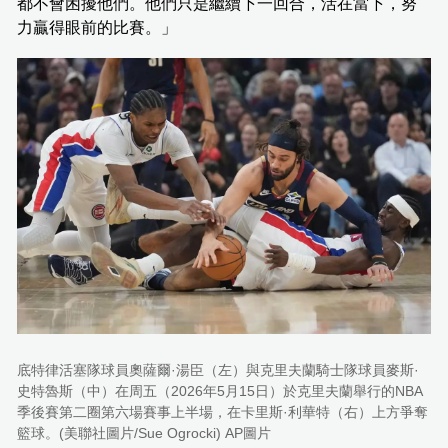
都不會困擾他們。他們只是繼續下一回合，活在當下，努
力贏得眼前的比賽。」
底特律活塞隊球員奧薩爾·湯臣（左）與克里夫蘭騎士隊球員麥斯·
史特魯斯（中）在周五（2026年5月15日）於克里夫蘭舉行的NBA
季後賽第二圈第六場賽事上半場，在卡里斯·利華特（右）上方爭奪
籃球。(美聯社圖片/Sue Ogrocki) AP圖片