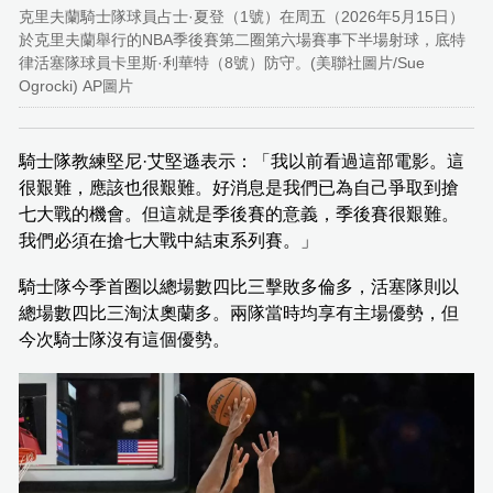
克里夫蘭騎士隊球員占士·夏登（1號）在周五（2026年5月15日）
於克里夫蘭舉行的NBA季後賽第二圈第六場賽事下半場射球，底特
律活塞隊球員卡里斯·利華特（8號）防守。(美聯社圖片/Sue
Ogrocki) AP圖片
騎士隊教練堅尼·艾堅遜表示：「我以前看過這部電影。這
很艱難，應該也很艱難。好消息是我們已為自己爭取到搶
七大戰的機會。但這就是季後賽的意義，季後賽很艱難。
我們必須在搶七大戰中結束系列賽。」
騎士隊今季首圈以總場數四比三擊敗多倫多，活塞隊則以
總場數四比三淘汰奧蘭多。兩隊當時均享有主場優勢，但
今次騎士隊沒有這個優勢。