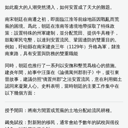
如此龐大的人潮突然湧入，如何安置成了天大的難題。
南宋朝廷在南遷之初，即面臨江淮等前線地區因戰亂而荒
蕪的困境。爲此，朝廷在淮南等邊境地帶採取了特殊政
策：設置特殊的州軍建制，並分配荒田、提供牛具種子，
鼓勵軍民屯墾，以達到安置流民、鞏固邊防的雙重目的。
例如，盱眙縣在南宋建炎三年（1129年）升格為軍，隸淮
南東路，具有安置與防務的雙重職能
同時，朝廷也推行了一系列以安撫和墾荒爲核心的措施。
建炎年間，給事中汪藻在《論僑寓州郡劄子》中，援引東
晉故事，建議仿照“僑置州郡”之法安置流民，意在利用鄉土
認同來凝聚人心。史料表明，當時朝廷的主要工作集中在
以下幾個方面：
授予閒田：將南方閒置或荒蕪的土地分配給流民耕種。
蠲免賦役：對新附的移民，通常會給予數年的賦稅與徭役