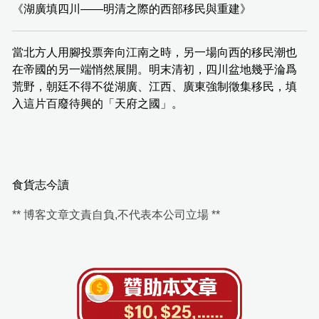
《湖廣填四川——明清之際的西部移民與重建》
當北方人用腳投票奔向江南之時，另一場向西的移民潮也
在帝國的另一端悄然展開。明末清初，四川盆地幾乎淪爲
荒野，朝廷不得不從湖廣、江西、廣東強制徵集移民，填
入這片百廢待興的「天府之國」。
食貨志今讀
** 博客文章文責自負,不代表本公司立場 **