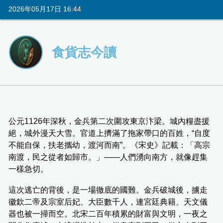
2026年05月17日 16:44
食貨志今讀
公元1126年深秋，金兵第二次圍攻東京汴梁。城內糧盡援
絕，城外漫天大雪。官道上擠滿了拖家帶口的百姓，“自度
不能自保，扶老攜幼，渡河而南”。《宋史》記載：「高宗
南渡，民之從者如歸市。」——人們湧向南方，就像趕集
一樣急切。
這次逃亡的背後，是一場徹底的國難。金兵破城後，擄走
徽欽二帝及宗室后妃、大臣數千人，連宮廷典籍、天文儀
器也被一掃而空。北宋二百年積累的財富與文明，一夜之