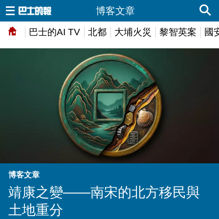
博客文章
巴士的AI TV
北都
大埔火災
黎智英案
國
博客文章
靖康之變——南宋的北方移民與
土地重分