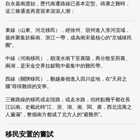
自永嘉南渡始，歷代南遷路線已基本定型。靖康之難時，
這三條通道再度迎來滾滾人潮：
東線（山東、河北移民），經徐州、宿州進入淮河流域，
最終聚集於蘇南、浙江一帶，成為南宋最核心的“京城移民
圈”。
中線（河南移民），順漢水南下至襄陽，再分散至荊襄、
兩湖，是宋金交界拉鋸戰中最集中的難民帶。
西線（關陝移民），翻越秦嶺進入四川盆地，在“天府之
國”尋得難得的安寧。
三條路線的移民或走陸路，或走水路，但終點幾乎都在長
江以南。史載此時“江、浙、湖、湘、閩、廣，西北流寓之
人遍滿”，整個南方都成了北方人的“避難所”。
移民安置的嘗試