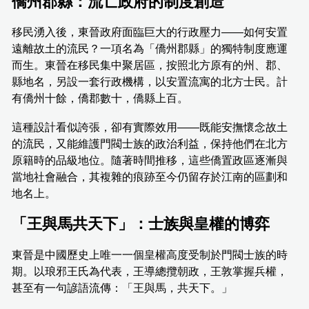
僑州郡縣：流亡政府的制度創造
移民湧入後，東晉政府面臨巨大的行政壓力——如何安置
遠離故土的流民？一項名為「僑州郡縣」的獨特制度應運
而生。東晉在移民集中聚居區，按照北方原有的州、郡、
縣地名，另設一套行政機構，以安置流寓的北方士民。計
有僑州十餘，僑郡數十，僑縣上百。
這種設計看似誇張，卻有實際效用——既能安撫懷念故土
的流民，又能維護門閥士族的政治利益，保持他們在北方
原籍時的品級地位。隨著時間推移，這些僑置政區逐漸與
當地社會融合，其複雜的痕跡至今仍留存於江南的區劃和
地名上。
「王與馬共天下」：士族與皇權的博弈
東晉是中國歷史上唯一一個皇權高度受制於門閥士族的時
期。以琅邪王氏為代表，王導總攬朝政，王敦掌握兵權，
甚至有一句諺語流傳：「王與馬，共天下。」