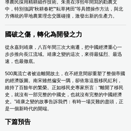
導農民採用精耕細作技術。朱熹在淳熙年間寫的勸農文
中，特別強調“秋耕春耙”“耘草拷田”等具體操作方法，與北
方傳統的旱地農業理念交匯碰撞，激發出新的生產力。
國破之傷，轉化為開發之力
從永嘉到靖康，八百年間三次大南遷，把中國經濟重心一
步步推向長江流域。靖康之變的這次，來得最猛烈、最迅
速，也最徹底。
500萬流亡者被迫離開故土，在不經意間卻重塑了整個帝國
的經濟版圖。南宋雖然偏安一隅，卻依靠這股移民紅利，
維持了百餘年的繁榮。正如移民史專家所言：“離開了移民
史，就沒有一部完整的中國史，也就沒有完整的中國經濟
史。”靖康之變的故事告訴我們：有時一場災難的盡頭，正
是一個新時代的開端。
下篇預告