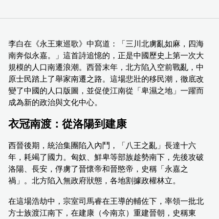
李白在《永王東巡歌》中寫道：「三川北虜亂如麻，四海
南奔似永嘉。」這首詩追憶的，正是中國歷史上第一次大
規模的人口南遷浪潮。西晉末年，北方陷入空前戰亂，中
原士民踏上了舉家南遷之路。這場悲壯的移民潮，徹底改
變了中國的人口版圖，並促使江南從「卑濕之地」一躍而
成為新的政治與文化中心。
衣冠南渡：從洛陽到建康
西晉後期，統治集團陷入內鬥，「八王之亂」長達十六
年，耗竭了國力。匈奴、鮮卑等部族趁勢南下，先後攻破
洛陽、長安，俘虜了晉懷帝和晉愍帝，史稱「永嘉之
禍」。北方陷入無政府狀態，各地割據政權林立。
在這場浩劫中，宗室司馬睿在王導的輔佐下，率領一批北
方士族渡江南下，在建康（今南京）重建晉朝，史稱東