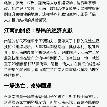
此後，庾氏、桓氏、謝氏等大族相繼登場，輪流執掌朝
政。他們與「吳姓」江南士族既合作又競爭，皇權被壓縮
到僅具象徵性的地位。這種特殊的政治生態，正是「僑
人」權力結構的具體體現。
江南的開發：移民的經濟貢獻
南遷的移民不僅帶來了勞動力，更帶來了中原的先進生產
技術和組織經驗。大量移民開墾荒地、興修水利、改進農
具，使江南的農業面貌煥然一新。與此同時，江南本土的
農業技術也在雙向交流中得到提升。僅今江蘇一地，就設
置了23個僑郡和75個僑縣。這批「僑人」在長江沿線形成
了密集的聚居區，進而奠定了江南人口重構和賦稅治理的
整體格局。
一場逃亡，改變國運
永嘉南渡是一場帶著悲愴因子的逃亡。對中原士民來說，
這是國破家亡的恥辱記憶；但對江南來說，百萬移民的到