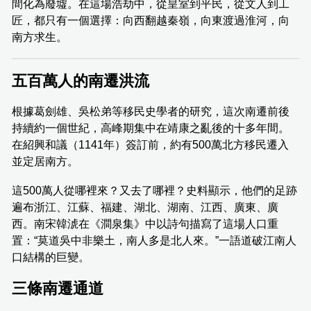
間化為廢墟。在這場浩劫中，從皇室到平民，從文人到工
匠，都只有一個選擇：向西翻越秦嶺，向東渡過淮河，向
南方求生。
五百萬人的南遷洪流
根據葛劍雄、吳松弟等移民史學者的研究，這次南遷前後
持續約一個世紀，高峰期集中在靖康之亂後的十多年間。
在紹興和議（1141年）簽訂前，約有500萬北方移民遷入
並定居南方。
這500萬人從哪裡來？又去了哪裡？史料顯示，他們的足跡
遍布浙江、江蘇、福建、湖北、湖南、江西、廣東、廣
西。南宋韓淲在《澗泉集》中以詩句描寫了這場人口重
置：“莫道吳中非樂土，南人多是北人來。”一語道破江南人
口結構的巨變。
三條南遷通道