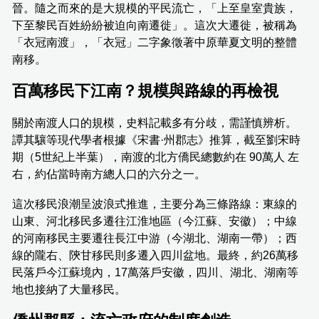
晉。隨之而來的是大規模的平民流亡，「上至皇室貴族，
下至黎民百姓紛紛被迫向南遷徙」。這次大遷徙，被稱為
「衣冠南渡」，「衣冠」二字象徵著中原華夏文明的整體
南移。
百萬移民下江南？規模與路線的再檢視
關於南渡人口的規模，史料記載多有分歧，需謹慎辨析。
譚其驤等現代學者根據《宋書·州郡志》推算，截至劉宋時
期（5世紀上半葉），南渡的北方僑民總數約在 90萬人 左
右，約佔當時南方總人口的六分之一。
這次移民浪潮呈波浪式推進，主要分為三條路線：東線的
山東、河北移民多遷往江淮地區（今江蘇、安徽）；中線
的河南移民主要遷往長江中游（今湖北、湖南一帶）；西
線的隴右、陝甘移民則多遷入四川盆地。最終，約26萬移
民落戶今江蘇境內，17萬落戶安徽，四川、湖北、湖南等
地也接納了大量移民。