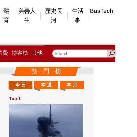
體
美善人
歷史長
生活
BasTech
育
生
河
事
消費
博客榜
其他
熱 · 門 · 榜
今 日
本 週
本 月
Top 1