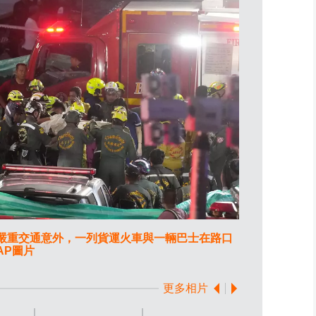
生嚴重交通意外，一列貨運火車與一輛巴士在路口
泰國曼谷星期
AP圖片
相撞，造成8
更多相片