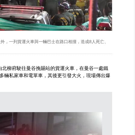
意外，一列貨運火車與一輛巴士在路口相撞，造成8人死亡、
由北柳府駛往曼谷挽賜站的貨運火車，在曼谷一處鐵
多輛私家車和電單車，其後更引發大火，現場傳出爆