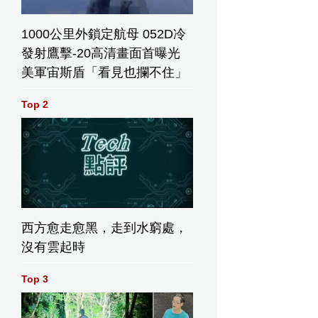
1000公里外鎖定航母 052D冷
發射鷹擊-20高清畫面首曝光
美軍宙斯盾「看見也攔不住」
Top 2
西方愈走愈黑，走到水窮處，
沒有雲起時
Top 3