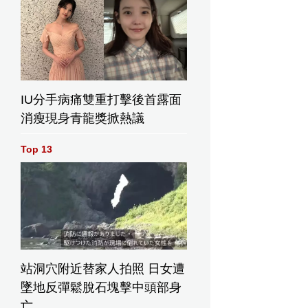
IU分手病痛雙重打擊後首露面
消瘦現身青龍獎掀熱議
Top 13
站洞穴附近替家人拍照 日女遭
墜地反彈鬆脫石塊擊中頭部身
亡