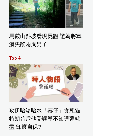
馬鞍山斜坡發現屍體 證為將軍
澳失蹤兩周男子
Top 4
攻伊唔湯唔水「赫仔」食死貓
特朗普斥他受誤導不知導彈耗
盡 卸鑊自保?