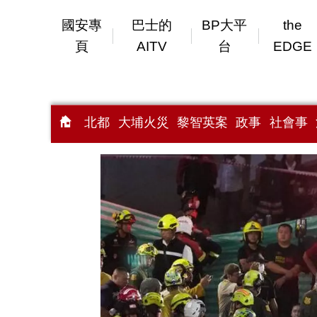
國安專
巴士的
BP大平
the
頁
AITV
台
EDGE
北都
大埔火災
黎智英案
政事
社會事