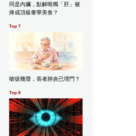
同是內臟，點解唯獨「肝」被
捧成頂級奢華美食？
Top 7
嗆咳幾聲，長者肺炎已埋門？
Top 8
六（5月16日）發生嚴重交通意外，一列貨運火車與一輛巴士在
人死亡、32人受傷。AP圖片