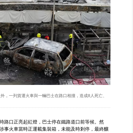
意外，一列貨運火車與一輛巴士在路口相撞，造成8人死亡、
時路口正亮起紅燈，巴士停在鐵路道口前等候。然
涉事火車當時正運載集裝箱，未能及時剎停，最終釀