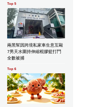
Top 5
兩黑幫因跨境私家車生意互毆
7男天水圍持伸縮棍膠籃打鬥
全數被捕
Top 6