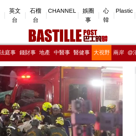
英文
石榴
CHANNEL
娛圈
心
Plastic
台
台
事
韓
法庭事
錢財事
地產
中醫事
醫健事
大視野
兩岸
@