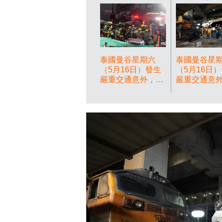
泰國曼谷星期六
泰國曼谷星
（5月16日）發生
（5月16日
嚴重交通意外，一
嚴重交通意
列貨運火車與一輛
列貨運火車
巴士在路口相撞，
巴士在路口
造成8人死亡、32
造成8人死亡
人受傷。AP圖片
人受傷。AP