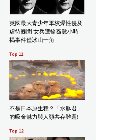
英國最大青少年軍校爆性侵及
虐待醜聞 女兵遭輪姦數小時
揭事件僅冰山一角
Top 11
不是日本原生種？「水豚君」
的吸金魅力與人類共存難題!
Top 12