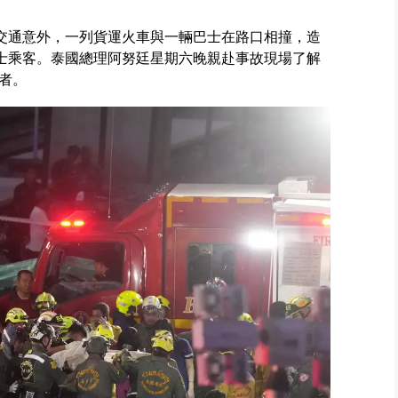
重交通意外，一列貨運火車與一輛巴士在路口相撞，造
巴士乘客。泰國總理阿努廷星期六晚親赴事故現場了解
者。