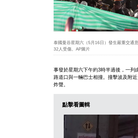
泰國曼谷星期六（5月16日）發生嚴重交通
32人受傷。AP圖片
事發於星期六下午約3時半過後，一列
路道口與一輛巴士相撞。撞擊波及附近
炸聲。
點擊看圖輯