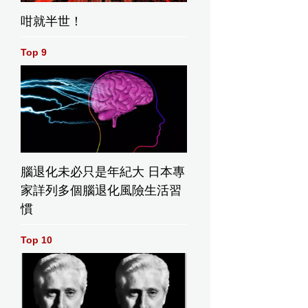
咁就半世！
Top 9
腦退化未必只是年紀大 日本專
家詳列多個腦退化風險生活習
慣
Top 10