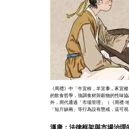
《周禮》中「牛宜稌，羊宜黍，豕宜稷
的飲食哲學，強調食材與穀物的性味協
外，周代通過「市場管理」（《周禮·
「短斤缺兩」等行為設有懲戒，這可視
漢唐：法律框架與市場治理