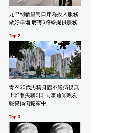
九巴到新皇崗口岸為投入服務
做好準備 將有3路線提供服務
Top 2
青衣35歲男稱身體不適病後無
上班兼失聯5日 同事通知親友
報警揭倒斃家中
Top 3