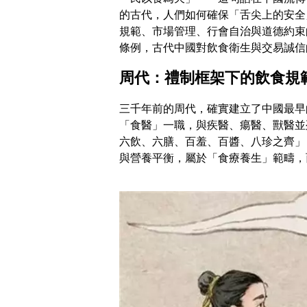
的古代，人們如何確保「舌尖上的安全
規範、市場管理、行會自治與道德約束
條例，古代中國對飲食衛生與交易誠信
周代：禮制框架下的飲食規
三千年前的周代，確實建立了中國最早
「食醫」一職，與疾醫、瘍醫、獸醫並
六飲、六膳、百羞、百醬、八珍之齊」
與營養平衡，屬於「食療養生」範疇，