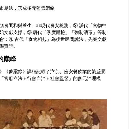
市易法，形成多元監管網絡
膳食調和與養生，非現代食安檢測；② 漢代「食物中
始文獻支撐；③ 唐代「季度體檢」「強制消毒」等制
會；④ 古代「食物相剋」為後世民間說法，先秦文獻
學實證。
的巔峰
》《夢粱錄》詳細記載了汴京、臨安餐飲業的繁盛景
「官府立法＋行會自治＋社會監督」的多元治理模