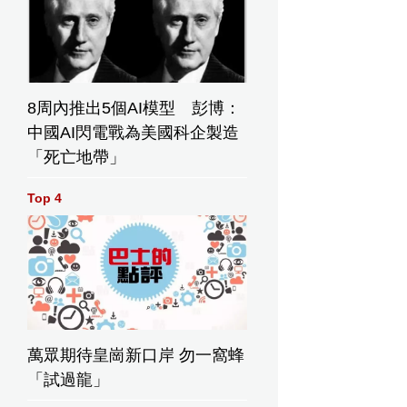
8周內推出5個AI模型 彭博：
中國AI閃電戰為美國科企製造
「死亡地帶」
Top 4
萬眾期待皇崗新口岸 勿一窩蜂
「試過龍」