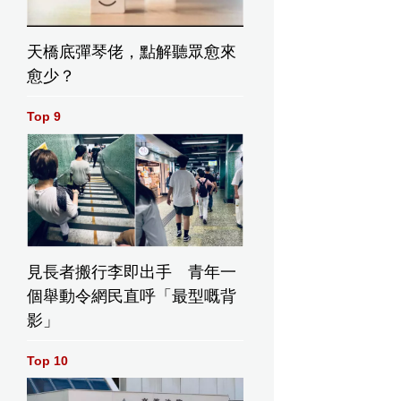
天橋底彈琴佬，點解聽眾愈來
愈少？
Top 9
見長者搬行李即出手 青年一
個舉動令網民直呼「最型嘅背
影」
Top 10