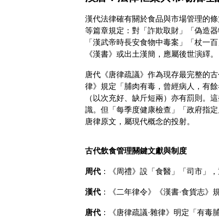
漢代法律確有關於食品與市場管理的條
等篇章規定：對「詐欺取財」「偽造器
「漢武帝時長安食物中毒案」「杖一百
《漢書》或出土漢簡，應屬後世演繹。
唐代《唐律疏議》作為現存最完整的古
律》規定「脯肉有毒，曾經病人，有餘
（以次充好、缺斤短兩）亦有罰則。這
識。但「每季度健康檢查」「政府指定
唐律原文，屬現代概念的投射。
古代飲食管理關鍵文獻與制度
周代
：《周禮》設「食醫」「司市」，
漢代
：《二年律令》《漢書·食貨志》
唐代
：《唐律疏議·雜律》明定「有毒