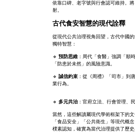
依靠口碑、老字號與行會認可維持。將
射。
古代食安智慧的現代詮釋
從現代公共治理視角回望，古代中國的
獨特智慧：
🔹
預防思維
：周代「食醫」強調「順
「防患於未然」的風險意識。
🔹
誠信約束
：從《周禮》「司市」到
業行為。
🔹
多元共治
：官府立法、行會管理、
當然，這些解讀屬現代學術框架下的文
「食品安全」「公共衛生」等現代概念
樸素認知，確實為當代治理提供了歷史