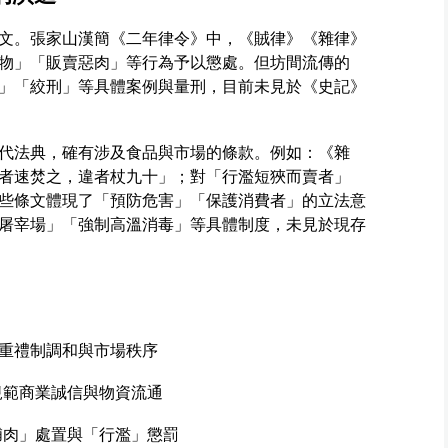
文。張家山漢簡《二年律令》中，《賊律》《雜律》
物」「販賣惡肉」等行為予以懲處。但坊間流傳的
」「絞刑」等具體案例與量刑，目前未見於《史記》
代法典，確有涉及食品與市場的條款。例如：《雜
者速焚之，違者杖九十」；對「行濫短狹而賣者」
些條文體現了「預防危害」「保護消費者」的立法意
屠宰場」「強制高溫消毒」等具體制度，未見於現存
重禮制調和與市場秩序
規範商業誠信與物資流通
脯肉」處置與「行濫」懲罰