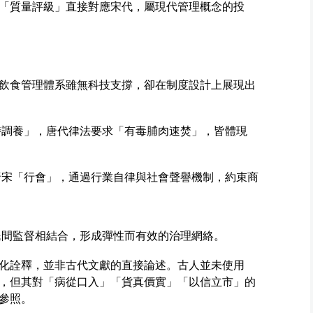
「質量評級」直接對應宋代，屬現代管理概念的投
飲食管理體系雖無科技支撐，卻在制度設計上展現出
時調養」，唐代律法要求「有毒脯肉速焚」，皆體現
唐宋「行會」，通過行業自律與社會聲譽機制，約束商
民間監督相結合，形成彈性而有效的治理網絡。
化詮釋，並非古代文獻的直接論述。古人並未使用
，但其對「病從口入」「貨真價實」「以信立市」的
參照。