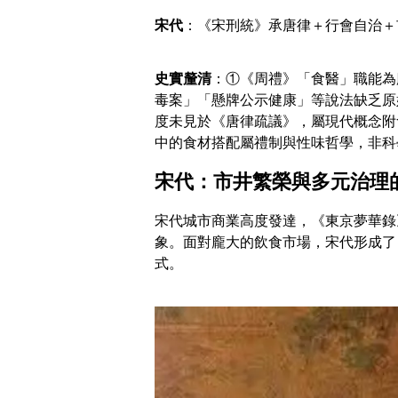
宋代
：《宋刑統》承唐律＋行會自治＋
史實釐清
：①《周禮》「食醫」職能為
毒案」「懸牌公示健康」等說法缺乏原
度未見於《唐律疏議》，屬現代概念附
中的食材搭配屬禮制與性味哲學，非科
宋代：市井繁榮與多元治理
宋代城市商業高度發達，《東京夢華錄
象。面對龐大的飲食市場，宋代形成了
式。