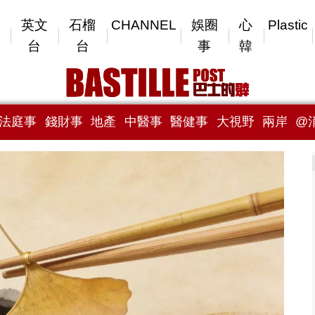
英文
石榴
CHANNEL
娛圈
心
Plastic
台
台
事
韓
法庭事
錢財事
地產
中醫事
醫健事
大視野
兩岸
@