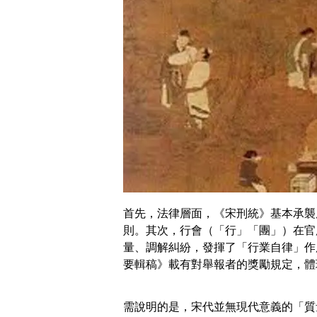
首先，法律層面，《宋刑統》基本承襲
則。其次，行會（「行」「團」）在官
量、調解糾紛，發揮了「行業自律」作
要輯稿》載有對舉報者的獎勵規定，體
需說明的是，宋代並無現代意義的「質