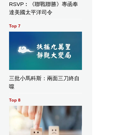
RSVP︰《聯戰聯勝》專函奉
達美國太平洋司令
Top 7
三批小馬科斯：兩面三刀終自
噬
Top 8