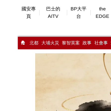
國安專
巴士的
BP大平
the
頁
AITV
台
EDGE
北都
大埔火災
黎智英案
政事
社會事