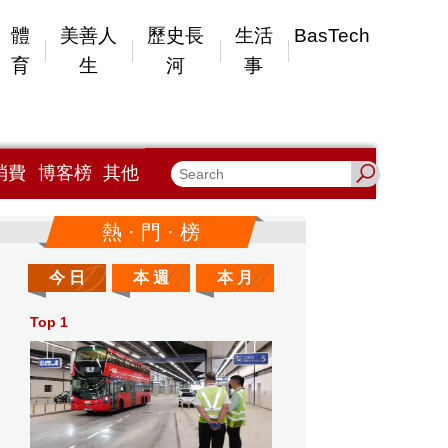
體
美善人
歷史長
生活
BasTech
育
生
河
事
消費
博客榜
其他
熱 · 門 · 榜
今 日
本 週
本 月
Top 1