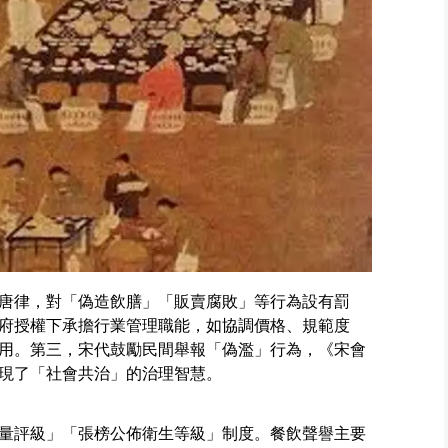
唐律，對「偽造飲膳」「販賣腐敗」等行為設有罰
府授權下承擔行業管理職能，如協調價格、規範度
用。第三，宋代鼓勵民間舉報「偽濫」行為，《宋會
現了「社會共治」的治理智慧。
量評級」「張榜公佈衛生等級」制度。餐飲聲譽主要