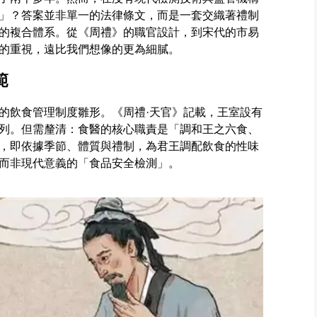
」？答案並非單一的法律條文，而是一套交織著禮制
的複合體系。從《周禮》的職官設計，到宋代的市易
的重視，遠比我們想像的更為細膩。
範
的飲食管理制度雛形。《周禮·天官》記載，王室設有
列。但需釐清：食醫的核心職責是「調和王之六食、
，即依據季節、體質與禮制，為君王調配飲食的性味
而非現代意義的「食品安全檢測」。