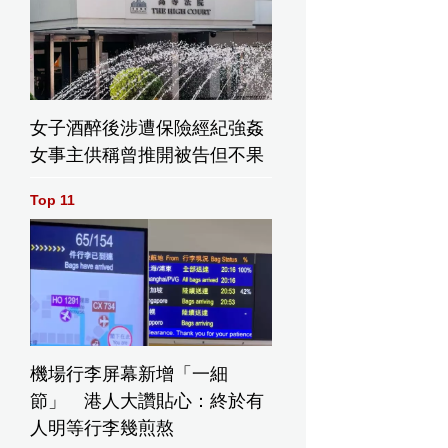
女子酒醉後涉遭保險經紀強姦
女事主供稱曾推開被告但不果
Top 11
機場行李屏幕新增「一細
節」 港人大讚貼心：終於有
人明等行李幾煎熬