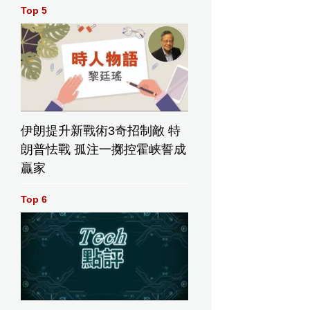
Top 5
伊朗提升新戰術3奇招制敵 特
朗普怯戰 孤注一擲控霍峡誓成
贏家
Top 6