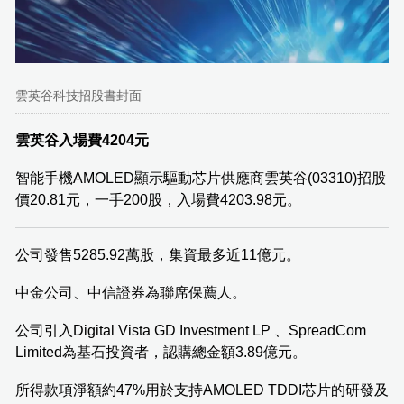
雲英谷科技招股書封面
雲英谷入場費4204元
智能手機AMOLED顯示驅動芯片供應商雲英谷(03310)招股
價20.81元，一手200股，入場費4203.98元。
公司發售5285.92萬股，集資最多近11億元。
中金公司、中信證券為聯席保薦人。
公司引入Digital Vista GD Investment LP 、SpreadCom
Limited為基石投資者，認購總金額3.89億元。
所得款項淨額約47%用於支持AMOLED TDDI芯片的研發及