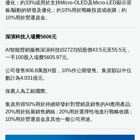
優化；約33%或用於支持Micro-OLED及Micro-LED顯示背
板/驅動的研發及優化；約10%用於戰略投資或收購；約
10%用於營運資金。
深演科技入場費5606元
AI智能營銷服務深演科技(02723)招股價43.5元至55.5元，
一手100股入場費5605.97元。
公司發售906.8萬股H股，10%作公開發售。集資額以中位
數計為4.031億元。
保薦人為工銀國際。
集資所得50%用於持續研發針對營銷及銷售的AI應用產品;
20%用於拓展銷售網絡 ; 20%用於選擇性地進行戰略收購 ;
10%用於營運資金及其他一般公司用途。