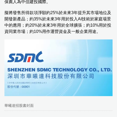
保薦人為中信建投國際。
擬將發售所得款項淨額約25%於未來3年提升其市場地位及
開發新產品；約35%於未來3年用於投入AI技術於家庭場景
中的應用；約20%於未來3年用於全球擴張；約10%用於投
資同業市場；約10%用作運營資金及一般企業用途。
華曦達招股書封面