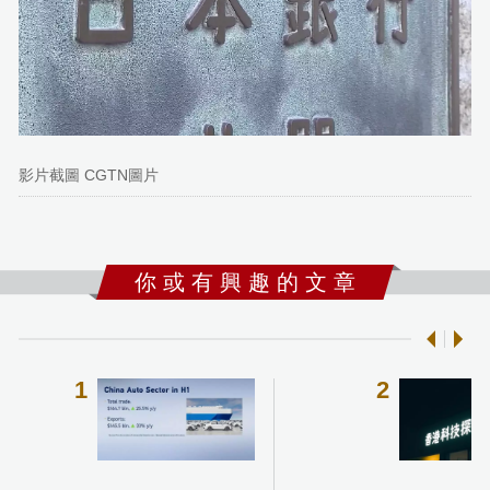
影片截圖 CGTN圖片
你 或 有 興 趣 的 文 章