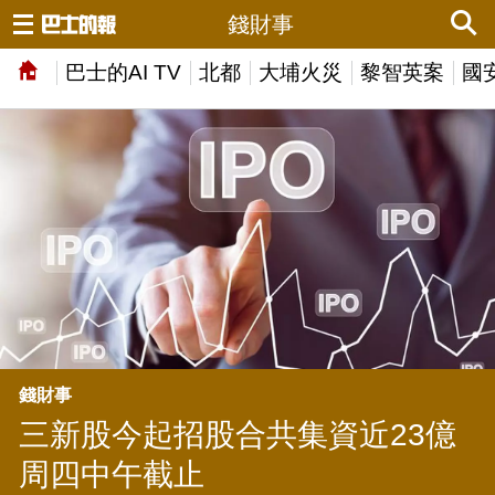
錢財事
巴士的AI TV
北都
大埔火災
黎智英案
國
錢財事
三新股今起招股合共集資近23億
周四中午截止