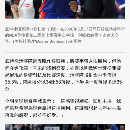
底特律活塞隊中鋒杜倫（0號）在2026年5月17日周日於底特律舉行
的NBA季後賽第二圈第七場賽事上半場，與總教練畢卡史達夫交
談。(美聯社圖片/Duane Burleson) AP圖片
底特律活塞隊周五晚作客取勝，將賽事帶入決勝局，但他
們在進攻端一直未能找到節奏，亦難以匹敵騎士隊從開賽
起展現的身體對抗及比賽速度。活塞隊投射命中率僅得
35.3%，禁區得分以34比58落後，下半場一度落後多達35
分。
全明星球員奇寧咸表示：「這感覺很糟糕。回到主場，我
們當然希望為球迷贏得這場勝利。這讓我想起去年在主場
落敗的感覺，那並不好受。」