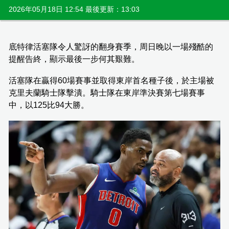
2026年05月18日 12:54 最後更新：13:03
底特律活塞隊令人驚訝的翻身賽季，周日晚以一場殘酷的
提醒告終，顯示最後一步何其艱難。
活塞隊在贏得60場賽事並取得東岸首名種子後，於主場被
克里夫蘭騎士隊擊潰。騎士隊在東岸準決賽第七場賽事
中，以125比94大勝。