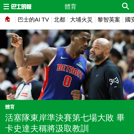
體育
巴士的AI TV
北都
大埔火災
黎智英案
國
體育
活塞隊東岸準決賽第七場大敗 畢
卡史達夫稱將汲取教訓