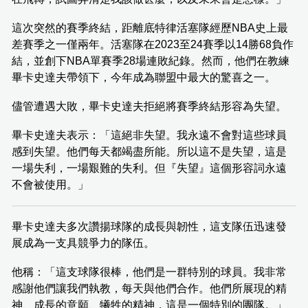
這次突然的賽季終結，距離底特律活塞隊經歷NBA史上最
差賽季之一僅兩年。活塞隊在2023至24賽季以14勝68負作
結，並創下NBA單賽季28場連敗紀錄。然而，他們在教練
畢卡史達夫帶領下，今年成為聯盟中最大的驚喜之一。
儘管遭遇大敗，畢卡史達夫拒絕將賽季終結形容為失望。
畢卡史達夫表示：「這絕非失望。我永遠不會對這些球員
感到失望。他們每天都竭盡所能。所以這不是失望，這是
一場失利，一場艱難的失利。但『失望』這個形容詞永遠
不會被使用。」
畢卡史達夫多次讚揚球隊的成長與韌性，這支隊伍迅速發
展成為一支具競爭力的隊伍。
他稱：「這支球隊很棒，他們是一群特別的球員。我非常
感謝他們讓我們執教，每天與他們合作。他們所展現的精
神、成長的意願、犧牲的精神，這是一個特別的團隊。」