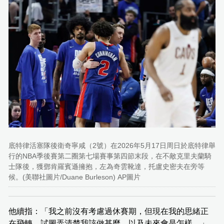
底特律活塞隊後衛奇寧咸（2號）在2026年5月17日周日於底特律舉
行的NBA季後賽第二圈第七場賽事第四節末段，在不敵克里夫蘭騎
士隊後，獲鄧肯羅賓遜擁抱，左為奇雲靴達，托盧史密夫在旁等
候。(美聯社圖片/Duane Burleson) AP圖片
他續指：「我之前沒有考慮過休賽期，但現在我的思緒正
在飛轉，試圖弄清楚我該做甚麼，以及未來會是怎樣。」