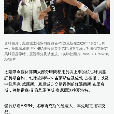
資料圖片：鳳凰城太陽隊前鋒迪倫·布魯克斯在2026年4月27日周
一，於鳳凰城舉行的NBA季後賽首圈第四場下半場，對陣俄克拉荷
馬城雷霆隊時，慶祝得分及被犯規。(美聯社圖片/Ross D. Franklin)
AP圖片
太陽隊今個休賽期大部分時間都用於與上季的核心球員簽
訂長期合約，包括後衛科林·吉萊斯皮及佐敦·古德溫，以及
中鋒馬克·威廉斯。鳳凰城亦交易得到前鋒邁爾斯·布里奇
斯，將格雷森·艾倫及羅伊斯·奧尼爾送往夏洛特。
體育頻道ESPN引述布魯克斯的經理人，率先報道這宗交
易。