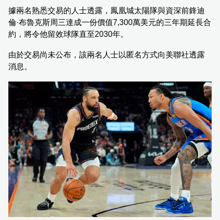
據兩名熟悉交易的人士透露，鳳凰城太陽隊與資深前鋒迪
倫·布魯克斯周三達成一份價值7,300萬美元的三年期延長合
約，將令他留效球隊直至2030年。
由於交易尚未公布，該兩名人士以匿名方式向美聯社透露
消息。