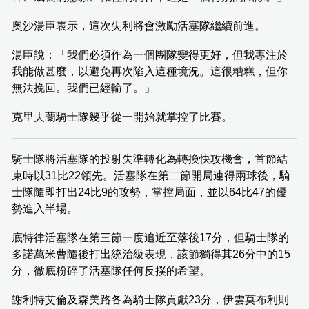
奧沙湯臣表示，這次失利將會激勵活塞隊繼續前進。
湯臣說：「我們必須作為一個團隊變得更好，但我專注於
我能做甚麼，以避免再次陷入這種境況。這很糟糕，但你
無法挽回。我們已經輸了。」
克里夫蘭騎士隊幾乎從一開始就掌控了比賽。
騎士隊將活塞隊的投射失準轉化為轉換快攻機會，首節結
束時以31比22領先。活塞隊在第二節開局連得兩球後，騎
士隊隨即打出24比9的攻勢，掌控局面，並以64比47的優
勢進入半場。
底特律活塞隊在第三節一度追近至落後17分，但騎士隊的
多諾萬米曹隨後打出統治級表現，該節獨得其26分中的15
分，徹底粉碎了活塞隊任何反撲的希望。
謝利特艾倫及森美路各為騎士隊貢獻23分，伊雲莫布利則