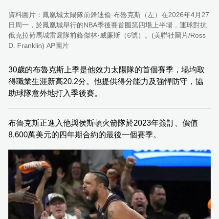
資料圖片：鳳凰城太陽隊前鋒迪倫·布魯克斯（左）在2026年4月27
日周一，於鳳凰城舉行的NBA季後賽首圈第四場上半場，運球對抗
俄克拉荷馬城雷霆隊前鋒傑林·威廉斯（6號）。(美聯社圖片/Ross
D. Franklin) AP圖片
30歲的布魯克斯上季是他效力太陽隊的首個賽季，場均取
得職業生涯新高20.2分。他提供得分能力及強悍防守，協
助球隊意外地打入季後賽。
布魯克斯正進入他與侯斯頓火箭隊於2023年簽訂、價值
8,600萬美元的四年期合約的最後一個賽季。