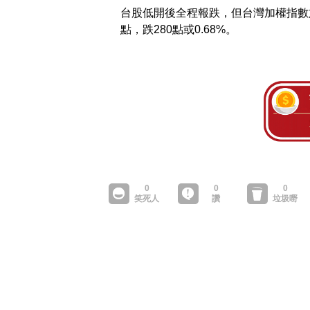
台股低開後全程報跌，但台灣加權指數於
點，跌280點或0.68%。