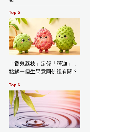
Top 5
「番鬼荔枝」定係「釋迦」，
點解一個生果竟同佛祖有關？
Top 6