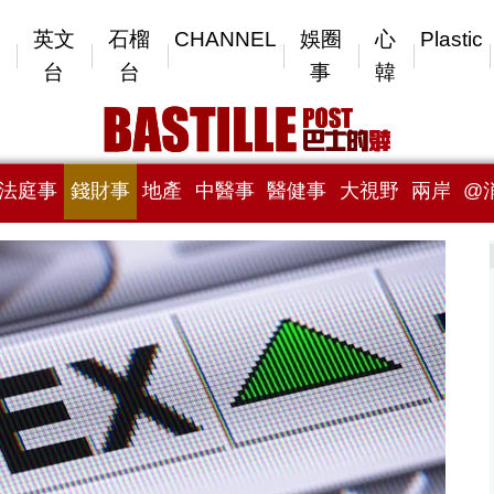
英文
石榴
CHANNEL
娛圈
心
Plastic
台
台
事
韓
法庭事
錢財事
地產
中醫事
醫健事
大視野
兩岸
@