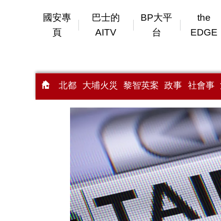
國安專
巴士的
BP大平
the
頁
AITV
台
EDGE
北都
大埔火災
黎智英案
政事
社會事