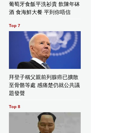
葡萄牙食飯平洗衫貴 飲陳年砵
酒 食海鮮大餐 平到你唔信
股初段升約
台股反覆微跌
台股初段回吐
Top 7
0.06%
逾1%
拜登子稱父親前列腺癌已擴散
至骨骼等處 感痛楚仍就公共議
題發聲
Top 8