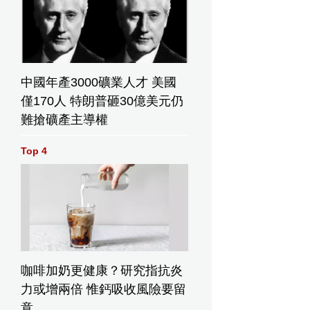
中國年產3000礦業人才 美國
僅170人 特朗普砸30億美元仍
難搶礦產主導權
Top 4
咖啡加奶更健康？研究指抗炎
力或增兩倍 惟鈣吸收風險要留
意