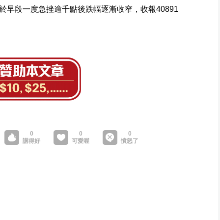
早段一度急挫逾千點後跌幅逐漸收窄，收報40891