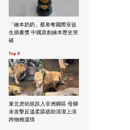
「繪本奶奶」蔡皋奪國際安徒
生插畫獎 中國原創繪本歷史突
破
Top 9
東北虎幼崽跌入非洲獅區 母獅
未攻擊反溫柔舔舐助清潔上演
跨物種溫情