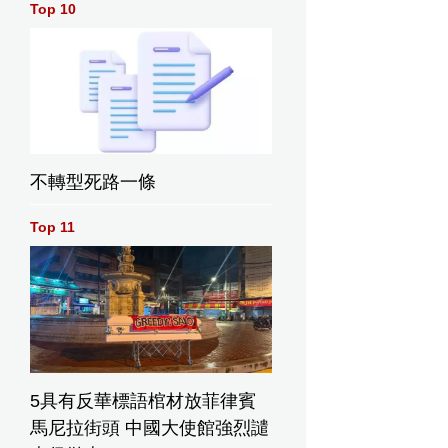
Top 10
不轉型死路一條
Top 11
5具有反華標語棺材放菲律賓
馬尼拉街頭 中國大使館強烈譴