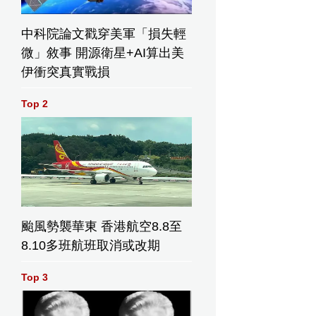
中科院論文戳穿美軍「損失輕
微」敘事 開源衛星+AI算出美
伊衝突真實戰損
Top 2
颱風勢襲華東 香港航空8.8至
8.10多班航班取消或改期
Top 3