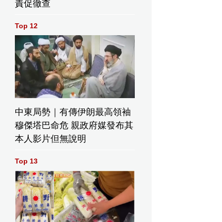
責促徹查
Top 12
中東局勢｜有傳伊朗最高領袖
穆傑塔巴命危 親政府媒發布其
本人影片但無說明
Top 13