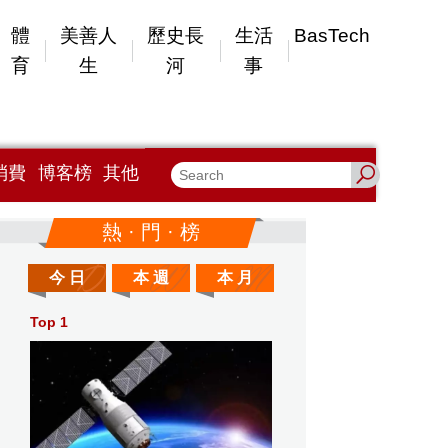
體
美善人
歷史長
生活
BasTech
育
生
河
事
消費
博客榜
其他
熱 · 門 · 榜
今 日
本 週
本 月
Top 1