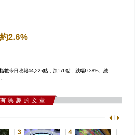
約2.6%
今日收報44,225點，跌170點，跌幅0.38%。總
幅。
 有 興 趣 的 文 章